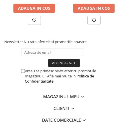
Fierastraie pendulare orizontale cu
ADAUGA IN COS
ADAUGA IN COS
acumulator Detoolz FLEXI POWER
Fierastraie pendulare verticale
("soricel") cu acumulator Detoolz
FLEXI POWER
Masini de gaurit si insurubat cu
acumulator Detoolz FLEXI POWER
Newsletter
Nu rata ofertele si promotiile noastre
Pistoale de vopsit cu acumulator
Detoolz FLEXI POWER
Polizoare unghiulare cu
acumulator Detoolz FLEXI POWER
Vreau sa primesc newsletter cu promotiile
magazinului. Afla mai multe in
Politica de
Slefuitoare cu acumulator Detoolz
Confidentialitate
FLEXI POWER
Generatoare electrice
MAGAZINUL MEU
Accesorii generatoare
Automatizari generatoare
CLIENTI
Generatoare de uz general
DATE COMERCIALE
Generatoare digitale