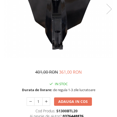
Masini - Aparate umplut carnati
Masini de taiat parchet / placi
Masini de tocat carne
Masini de tuns gazon
Maturi rotative
Mobila gradina si terasa
Casute de gradina
Gratare gradina
Mobilier gradina si terasa
401,00 RON
361,00 RON
Motoburghie si masini sa sapat
santuri
IN STOC
Motocoase si trimmere
Durata de livrare:
de regula 1-3 zile lucratoare
Plasa de umbrire, mascare gard
ADAUGA IN COS
Pompe de apa
Cod Produs:
51300BTL20
Accesorii pompe
Ai nevoie de ajutor?
0376448876