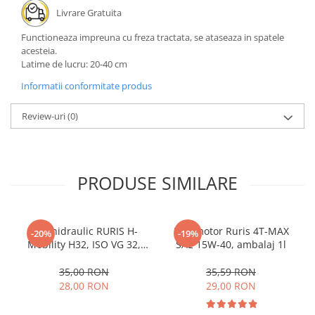
Livrare Gratuita
Protectie mecanica
Protectie sudura
Functioneaza impreuna cu freza tractata, se ataseaza in spatele
acesteia.
Protectie taiere si perforatii
Latime de lucru: 20-40 cm
Protectia capului
Informatii conformitate produs
Casti de protectie
Masti de protectie
Review-uri
(0)
Ochelari si viziere de protectie
Echipamente platforma cu
acumulator unic Detoolz FLEXI
POWER
PRODUSE SIMILARE
Acumulatori si incarcatoare
platforma Detoolz FLEXI POWER
Ciocane rotopercutoare cu
Ulei hidraulic RURIS H-
Ulei motor Ruris 4T-MAX
acumulator Detoolz FLEXI POWER
-20%
-19%
Mobility H32, ISO VG 32,
SAE 15W-40, ambalaj 1l
Drujbe/fierastraie electrice cu lant
ambalaj 1l
acumulator Detoolz FLEXI POWER
35,00 RON
35,59 RON
28,00 RON
29,00 RON
Fierastraie circulare cu acumulator
Detoolz FLEXI POWER