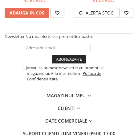
45,88 RON
91,08 RON
Protectie mecanica
ADAUGA IN COS
ALERTA STOC
Protectie sudura
Protectie taiere si perforatii
Protectia capului
Newsletter
Nu rata ofertele si promotiile noastre
Casti de protectie
Masti de protectie
Ochelari si viziere de protectie
Echipamente platforma cu
Vreau sa primesc newsletter cu promotiile
acumulator unic Detoolz FLEXI
magazinului. Afla mai multe in
Politica de
POWER
Confidentialitate
Acumulatori si incarcatoare
platforma Detoolz FLEXI POWER
Ciocane rotopercutoare cu
MAGAZINUL MEU
acumulator Detoolz FLEXI POWER
CLIENTI
Drujbe/fierastraie electrice cu lant
acumulator Detoolz FLEXI POWER
DATE COMERCIALE
Fierastraie circulare cu acumulator
Detoolz FLEXI POWER
SUPORT CLIENTI
LUNI-VINERI 09:00-17:00