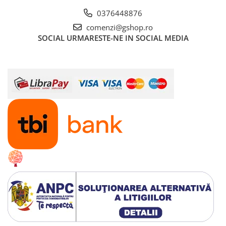
Fierastraie pendulare orizontale cu
0376448876
acumulator Detoolz FLEXI POWER
comenzi@gshop.ro
Fierastraie pendulare verticale
SOCIAL
URMARESTE-NE IN SOCIAL MEDIA
("soricel") cu acumulator Detoolz
FLEXI POWER
Masini de gaurit si insurubat cu
acumulator Detoolz FLEXI POWER
Pistoale de vopsit cu acumulator
Detoolz FLEXI POWER
Polizoare unghiulare cu
acumulator Detoolz FLEXI POWER
Slefuitoare cu acumulator Detoolz
FLEXI POWER
Generatoare electrice
Accesorii generatoare
Automatizari generatoare
Generatoare de uz general
Generatoare digitale