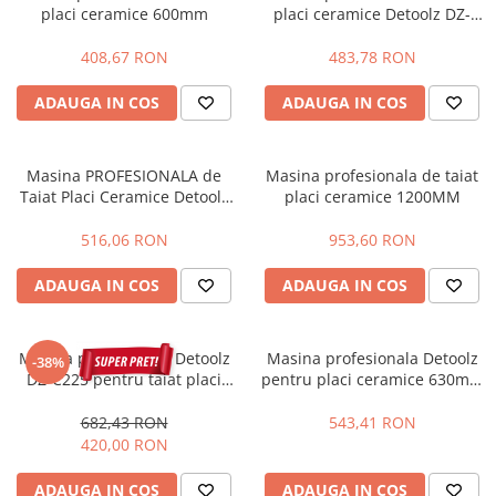
placi ceramice 600mm
placi ceramice Detoolz DZ-
Masini - Aparate umplut carnati
C214 800mm, posibilitate
taiere in unghi
408,67 RON
483,78 RON
Masini de taiat parchet / placi
Masini de tocat carne
ADAUGA IN COS
ADAUGA IN COS
Masini de tuns gazon
Maturi rotative
Masina PROFESIONALA de
Masina profesionala de taiat
Taiat Placi Ceramice Detoolz
placi ceramice 1200MM
Mobila gradina si terasa
DZ-C215 1000mm
Casute de gradina
516,06 RON
953,60 RON
Gratare gradina
ADAUGA IN COS
ADAUGA IN COS
Mobilier gradina si terasa
Motoburghie si masini sa sapat
santuri
Masina profesionala Detoolz
Masina profesionala Detoolz
-38%
Motocoase si trimmere
DZ-C225 pentru taiat placi
pentru placi ceramice 630mm
ceramice 600mm cu masa
(unghi/paralel)
Plasa de umbrire, mascare gard
682,43 RON
543,41 RON
420,00 RON
Pompe de apa
Accesorii pompe
ADAUGA IN COS
ADAUGA IN COS