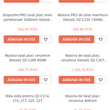
Hidrofoare
Motopompe
Dispozitiv PRO taiat placi mari
Masina PRO de taiat marmura
Pompe de circulatie
portelanate 3200mm Detoolz
Detoolz DZ-C235 1300W
Pompe de suprafata
DZ-C227
14000rpm 110mm
Pompe de transfer combustibil,
956,09 RON
283,88 RON
ulei, lichide alimentare
ADAUGA IN COS
ADAUGA IN COS
Pompe submersibile
Pompe submersibile apa
murdara/menajera
Masina taiat placi ceramice
Masina de taiat placi
Rezervoare din polietilena
Detoolz DZ-C289 450W
ceramice Detoolz DZ-C267
800W cu masa
Scari
488,75 RON
1.585,18 RON
Suflante frunze
ADAUGA IN COS
ADAUGA IN COS
Tocatoare crengi si furaje
Echipamente de protectie
Incaltaminte
Rola vidia pentru DZ-C214,
Masina de taiat placi
215, 217, 225, 227
ceramice 400mm
Bocanci de protectie
Manusi si palmare