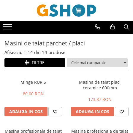
Toate Produsele
Curte, gradina, microferme
Accesorii curte si gradina
Masini de taiat parchet / placi
Accesorii motocoase si trimmere
Afiseaza:
1-
14
din
14
produse
Aparate de spalat cu presiune
FILTRE
Atomizoare si pulverizatoare
Cantarire
Minge RURIS
Masina de taiat placi
Deshidratoare fructe si legume
ceramice 600mm
80,00 RON
Despicatoare busteni
173,87 RON
Ferastraie cu lant
ADAUGA IN COS
ADAUGA IN COS
Foarfece gard viu
Freze de zapada
Masina profesionala de taiat
Masina profesionala de taiat
Granulatoare