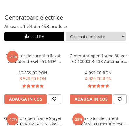
Masini - Aparate umplut carnati
Generatoare electrice
Masini de taiat parchet / placi
Masini de tocat carne
Afiseaza:
1-
24
din
493
produse
Masini de tuns gazon
FILTRE
Maturi rotative
Mobila gradina si terasa
Generator de curent trifazat
Generator open frame Stager
-21%
cu motor diesel HYUNDAI
FD 10000ER-E3R Automatic,
Casute de gradina
DHY8600SE-T cu automatizare
8.5 kW, monofazat si trifazat,
Gratare gradina
trifazica HYUNDAI AC-ATS12-
benzina, pornire electrica,
10.859,00 RON
4.099,00 RON
Mobilier gradina si terasa
3P
bobinaj cupru 100%,
8.579,00 RON
4.089,00 RON
telecomanda, conector ATS si
Motoburghie si masini sa sapat
conector invertor solar
santuri
ADAUGA IN COS
ADAUGA IN COS
Motocoase si trimmere
Plasa de umbrire, mascare gard
Pompe de apa
Generator open frame Stager
Generator de curent
-17%
-23%
FD 6500ER G2+ATS 5.5 kW,
monofazat cu motor diesel
Accesorii pompe
monofazat, benzina, pornire
HYUNDAI DHY8600SE