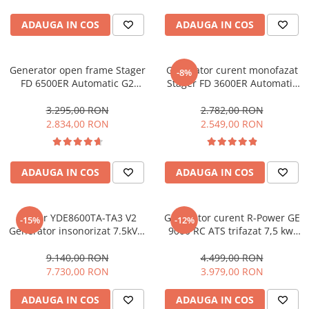
Fierastraie pendulare orizontale cu
acumulator Detoolz FLEXI POWER
ADAUGA IN COS
ADAUGA IN COS
Fierastraie pendulare verticale
("soricel") cu acumulator Detoolz
Generator open frame Stager
Generator curent monofazat
FLEXI POWER
-8%
Masini de gaurit si insurubat cu
FD 6500ER Automatic G2
Stager FD 3600ER Automatic
acumulator Detoolz FLEXI POWER
5160026500 5.5 kW,
G2, 230V, 3.0kW, benzină +
monofazat, benzina, pornire
ATS
3.295,00 RON
2.782,00 RON
Pistoale de vopsit cu acumulator
electrica, bobinaj cupru 100%,
2.834,00 RON
2.549,00 RON
Detoolz FLEXI POWER
telecomanda, conector ATS,
conector invertor solar
Polizoare unghiulare cu
acumulator Detoolz FLEXI POWER
ADAUGA IN COS
ADAUGA IN COS
Slefuitoare cu acumulator Detoolz
FLEXI POWER
Stager YDE8600TA-TA3 V2
Generator curent R-Power GE
-15%
-12%
Generatoare electrice
Generator insonorizat 7.5kVA,
9000 RC ATS trifazat 7,5 kw,
Accesorii generatoare
3000rpm, dual, diesel, pornire
benzina, pornire electrica,
electrica
telecomanda cu automatizare
9.140,00 RON
4.499,00 RON
Automatizari generatoare
7.730,00 RON
3.979,00 RON
Generatoare de uz general
ADAUGA IN COS
ADAUGA IN COS
Generatoare digitale