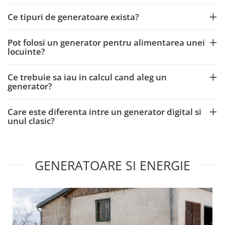
Panouri solare termice
Ce tipuri de generatoare exista?
Accesorii panouri solare termice
Pachete panouri solare termice
Pot folosi un generator pentru alimentarea unei
Panouri solare cu tuburi vidate
locuinte?
Panouri solare nepresurizate
termosifon
Ce trebuie sa iau in calcul cand aleg un
Panouri solare presurizate
generator?
Produse resigilate
Protectie si transport valori
Care este diferenta intre un generator digital si
unul clasic?
Accesorii
Casete bani/chei/documente
Cutii postale
GENERATOARE SI ENERGIE
Dulapuri/seifuri pentru arme si
munitie
Seifuri
Seifuri certificate
Seifuri si dulapuri fara certificare