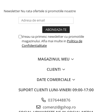
Consumabile fierastraie electrice
Newsletter
Nu rata ofertele si promotiile noastre
pendulare
Fierastraie circulare cu acumulator
Fierastraie electrice circulare de
mana
Fierastraie electrice circulare
Vreau sa primesc newsletter cu promotiile
magazinului. Afla mai multe in
Politica de
stationare
Confidentialitate
Fierastraie electrice pendulare
verticale
MAGAZINUL MEU
Fierastraie pendulare cu
acumulator tip sabie
CLIENTI
Fierastraie pendulare electrice tip
sabie
DATE COMERCIALE
Masini de gaurit si insurubat cu
acumulator
SUPORT CLIENTI
LUNI-VINERI 09:00-17:00
Masini de gaurit si insurubat
0376448876
electrice
comenzi@gshop.ro
Ciocane rotopercutoare