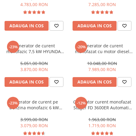
monofazata
comanda pe 2 fire
4.783,00 RON
7.285,00 RON
Protectie mecanica
Protectie sudura
Protectie taiere si perforatii
ADAUGA IN COS
ADAUGA IN COS
Protectia capului
Casti de protectie
Generator de curent
Generator de curent
-23%
-20%
Masti de protectie
monofazic 7,5 kW HYUNDAI
monofazat cu motor diesel
Ochelari si viziere de protectie
HY8001 + kit de roti
HYUNDAI DHY8600SE
insonorizat, 6,5 kVA cu
5.051,00 RON
10.048,00 RON
Echipamente platforma cu
automatizare monofazata
3.870,00 RON
7.989,00 RON
acumulator unic Detoolz FLEXI
POWER
Acumulatori si incarcatoare
ADAUGA IN COS
ADAUGA IN COS
platforma Detoolz FLEXI POWER
Ciocane rotopercutoare cu
acumulator Detoolz FLEXI POWER
Generator de curent pe
Generator curent monofazat
-23%
-12%
benzina monofazic 6 kW
Stager FD 3600ER Automatic
Drujbe/fierastraie electrice cu lant
Hyundai HY6001 + kit de roti
G2, 230V, 3.0kW, benzină,
acumulator Detoolz FLEXI POWER
conector ATS, multistart
3.999,00 RON
1.963,00 RON
Fierastraie circulare cu acumulator
3.079,00 RON
1.719,00 RON
Detoolz FLEXI POWER