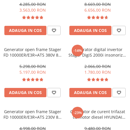
Hidrofoare
electrica, bobinaj cupru,
insonorizat, 6,5 kVA
4.285,00 RON
8.669,00 RON
telecomanda, automatizare
3.563,00 RON
6.656,00 RON
Motopompe
monofazata, conector AUTO
Pompe de circulatie
Pompe de suprafata
ADAUGA IN COS
ADAUGA IN COS
Pompe de transfer combustibil,
ulei, lichide alimentare
Pompe submersibile
Generator open frame Stager
Generator digital invertor
-14%
Pompe submersibile apa
FD 10000ER/E3R+ATS 380V 8.5
Stager DigiS 2000i insonorizat
kW, monofazat si trifazat,
2kW, monofazat, benzina,
murdara/menajera
benzina, automatizare
bobinaj cupru, mod eco
5.298,00 RON
2.066,00 RON
Rezervoare din polietilena
trifazata
5.197,00 RON
1.780,00 RON
Scari
Suflante frunze
ADAUGA IN COS
ADAUGA IN COS
Tocatoare crengi si furaje
Echipamente de protectie
Generator open frame Stager
Generator de curent trifazat
Incaltaminte
-23%
FD 10000ER/E3R+ATS 230V 8.5
cu motor diesel HYUNDAI
Bocanci de protectie
kW, monofazat si trifazat,
DHY8600SE-T ideal pentru
benzina, automatizare
invertoarele hibrid cu
Manusi si palmare
4.998,00 RON
9.480,00 RON