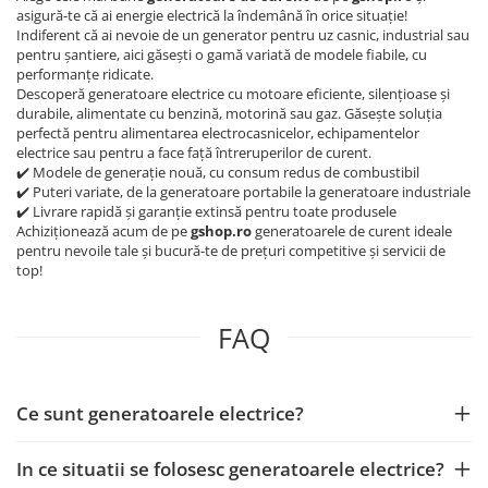
asigură-te că ai energie electrică la îndemână în orice situație!
Radiatoare
Indiferent că ai nevoie de un generator pentru uz casnic, industrial sau
pentru șantiere, aici găsești o gamă variată de modele fiabile, cu
Convectoare electrice
performanțe ridicate.
Radiatoare din aluminiu
Descoperă generatoare electrice cu motoare eficiente, silențioase și
durabile, alimentate cu benzină, motorină sau gaz. Găsește soluția
Radiatoare din otel
perfectă pentru alimentarea electrocasnicelor, echipamentelor
Sisteme de ventilatie
electrice sau pentru a face față întreruperilor de curent.
✔️ Modele de generație nouă, cu consum redus de combustibil
Smart Home
✔️ Puteri variate, de la generatoare portabile la generatoare industriale
Tunuri de aer cald
✔️ Livrare rapidă și garanție extinsă pentru toate produsele
Achiziționează acum de pe
gshop.ro
generatoarele de curent ideale
Vitrine frigorifice
pentru nevoile tale și bucură-te de prețuri competitive și servicii de
top!
Panouri solare
Panouri solare fotovoltaice
FAQ
Invertoare trifazate on-grid
Panouri solare policristaline
Sisteme fotovoltaice ON-GRID -
Ce sunt generatoarele electrice?
monofazate
Sisteme sustinere si accesorii
In ce situatii se folosesc generatoarele electrice?
montaj panouri fotovoltaice