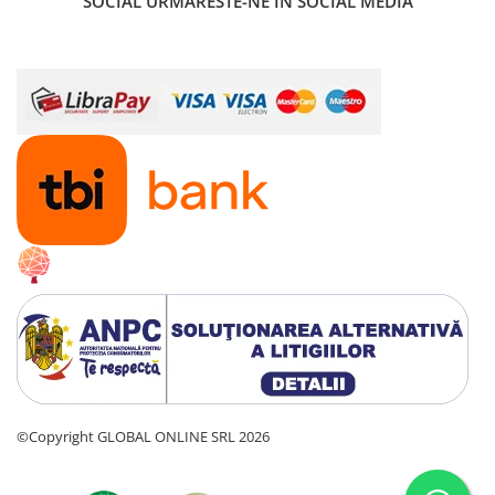
SOCIAL
URMARESTE-NE IN SOCIAL MEDIA
Ciocane rotopercutoare cu
acumulator
Masini de batut stalpi
Motoare electrice
Motoare termice
Pistoale electrice de suflat aer cald
Pistoale electrice de vopsit
Polizoare electrice
Accesorii si consumabile polizoare
electrice de banc
Accesorii si consumabile polizoare
unghiulare
Polizoare electrice de banc
Polizoare unghiulare electrice (flex)
ProWeld Professional
©Copyright GLOBAL ONLINE SRL 2026
Redresoare si roboti de pornire
Slefuitoare electrice