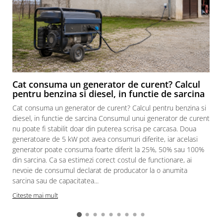
Usi camere de tezaur
Scule electrice si unelte
Accesorii compresoare
Accesorii redresoare si roboti de
pornire
Accesorii si consumabile sudura
Cat consuma un generator de curent? Calcul
pentru benzina si diesel, in functie de sarcina
Alte accesorii pentru sudura
Electrozi si sarma pentru sudura
Cat consuma un generator de curent? Calcul pentru benzina si
diesel, in functie de sarcina Consumul unui generator de curent
Masti sudura
nu poate fi stabilit doar din puterea scrisa pe carcasa. Doua
Accesorii slefuitoare electrice
generatoare de 5 kW pot avea consumuri diferite, iar acelasi
Acumulatori si incarcatoare pentru
generator poate consuma foarte diferit la 25%, 50% sau 100%
scule electrice
din sarcina. Ca sa estimezi corect costul de functionare, ai
nevoie de consumul declarat de producator la o anumita
Aparate de sudura
sarcina sau de capacitatea...
Aspiratoare electrice
Citeste mai mult
Compresoare
Fierastraie electrice