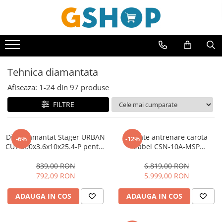
Toate Produsele
Curte, gradina, microferme
Accesorii curte si gradina
Tehnica diamantata
Accesorii motocoase si trimmere
Afiseaza:
1-
24
din
97
produse
Aparate de spalat cu presiune
FILTRE
Atomizoare si pulverizatoare
Cantarire
Disc diamantat Stager URBAN
Unitate antrenare carota
-6%
-12%
Deshidratoare fructe si legume
CUT 500x3.6x10x25.4-P pentru
Cabel CSN-10A-MSP
beton/asfalt
1170000010
Despicatoare busteni
839,00 RON
6.819,00 RON
Ferastraie cu lant
792,09 RON
5.999,00 RON
Foarfece gard viu
ADAUGA IN COS
ADAUGA IN COS
Freze de zapada
Granulatoare