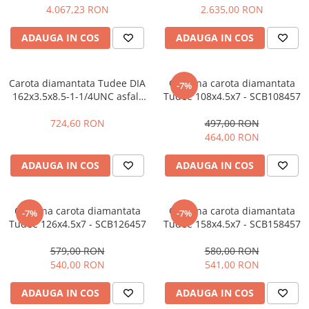
Hidrofoare
4.067,23 RON
2.635,00 RON
Motopompe
ADAUGA IN COS
ADAUGA IN COS
Pompe de circulatie
Pompe de suprafata
Pompe de transfer combustibil,
Carota diamantata Tudee DIA
Coroana carota diamantata
-7%
ulei, lichide alimentare
162x3.5x8.5-1-1/4UNC asfalt
Tudee 108x4.5x7 - SCB108457
model inchis (TYP 350L)
Pompe submersibile
724,60 RON
497,00 RON
Pompe submersibile apa
464,00 RON
murdara/menajera
Rezervoare din polietilena
ADAUGA IN COS
ADAUGA IN COS
Scari
Suflante frunze
Coroana carota diamantata
Coroana carota diamantata
-7%
-7%
Tudee 126x4.5x7 - SCB126457
Tudee 158x4.5x7 - SCB158457
Tocatoare crengi si furaje
Echipamente de protectie
579,00 RON
580,00 RON
540,00 RON
541,00 RON
Incaltaminte
Bocanci de protectie
ADAUGA IN COS
ADAUGA IN COS
Manusi si palmare