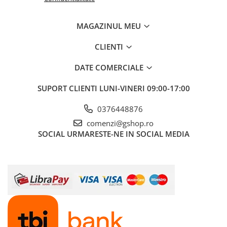
Boilere
Centrale termice
MAGAZINUL MEU
Accesorii centrale termice electrice
Accesorii centrale termice pe gaz
CLIENTI
Accesorii centrale termice pe
DATE COMERCIALE
lemne
Cazane de abur
SUPORT CLIENTI
LUNI-VINERI 09:00-17:00
Centrale termice pe combustibil
solid
0376448876
Incalzire in pardoseala
comenzi@gshop.ro
SOCIAL
URMARESTE-NE IN SOCIAL MEDIA
Accesorii incalzire in pardoseala
Automatizari incalzire in
pardoseala
Colectoare si distribuitoare
pardoseala
Teava incalzire in pardoseala
Incalzitoare terasa si accesorii
Purificatoare de aer