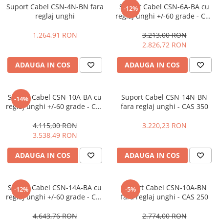
Suport Cabel CSN-4N-BN fara
Suport Cabel CSN-6A-BA cu
-12%
Masini - Aparate umplut carnati
reglaj unghi
reglaj unghi +/-60 grade - CAS
160
Masini de taiat parchet / placi
1.264,91 RON
3.213,00 RON
Masini de tocat carne
2.826,72 RON
Masini de tuns gazon
ADAUGA IN COS
ADAUGA IN COS
Maturi rotative
Mobila gradina si terasa
Suport Cabel CSN-10A-BA cu
Suport Cabel CSN-14N-BN
-14%
Casute de gradina
reglaj unghi +/-60 grade - CAS
fara reglaj unghi - CAS 350
250
Gratare gradina
4.115,00 RON
3.220,23 RON
Mobilier gradina si terasa
3.538,49 RON
Motoburghie si masini sa sapat
santuri
ADAUGA IN COS
ADAUGA IN COS
Motocoase si trimmere
Plasa de umbrire, mascare gard
Suport Cabel CSN-14A-BA cu
Suport Cabel CSN-10A-BN
-12%
-5%
reglaj unghi +/-60 grade - CAS
fara reglaj unghi - CAS 250
Pompe de apa
350
Accesorii pompe
4.643,76 RON
2.774,00 RON