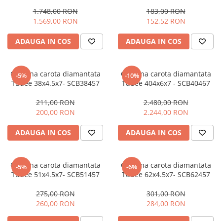
Fierastraie pendulare orizontale cu
1.748,00 RON
183,00 RON
acumulator Detoolz FLEXI POWER
1.569,00 RON
152,52 RON
Fierastraie pendulare verticale
ADAUGA IN COS
ADAUGA IN COS
("soricel") cu acumulator Detoolz
FLEXI POWER
Masini de gaurit si insurubat cu
acumulator Detoolz FLEXI POWER
Coroana carota diamantata
Coroana carota diamantata
-5%
-10%
Pistoale de vopsit cu acumulator
Tudee 38x4.5x7- SCB38457
Tudee 404x6x7 - SCB40467
Detoolz FLEXI POWER
211,00 RON
2.480,00 RON
Polizoare unghiulare cu
200,00 RON
2.244,00 RON
acumulator Detoolz FLEXI POWER
ADAUGA IN COS
ADAUGA IN COS
Slefuitoare cu acumulator Detoolz
FLEXI POWER
Generatoare electrice
Coroana carota diamantata
Coroana carota diamantata
-5%
-6%
Accesorii generatoare
Tudee 51x4.5x7- SCB51457
Tudee 62x4.5x7- SCB62457
Automatizari generatoare
275,00 RON
301,00 RON
Generatoare de uz general
260,00 RON
284,00 RON
Generatoare digitale