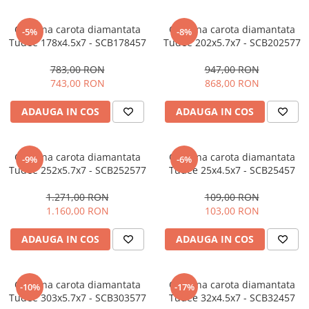
Protectie mecanica
Coroana carota diamantata
Coroana carota diamantata
-5%
-8%
Protectie sudura
Tudee 178x4.5x7 - SCB178457
Tudee 202x5.7x7 - SCB202577
Protectie taiere si perforatii
783,00 RON
947,00 RON
Protectia capului
743,00 RON
868,00 RON
Casti de protectie
Masti de protectie
ADAUGA IN COS
ADAUGA IN COS
Ochelari si viziere de protectie
Echipamente platforma cu
Coroana carota diamantata
Coroana carota diamantata
-9%
-6%
acumulator unic Detoolz FLEXI
Tudee 252x5.7x7 - SCB252577
Tudee 25x4.5x7 - SCB25457
POWER
Acumulatori si incarcatoare
platforma Detoolz FLEXI POWER
1.271,00 RON
109,00 RON
1.160,00 RON
103,00 RON
Ciocane rotopercutoare cu
acumulator Detoolz FLEXI POWER
ADAUGA IN COS
ADAUGA IN COS
Drujbe/fierastraie electrice cu lant
acumulator Detoolz FLEXI POWER
Fierastraie circulare cu acumulator
Coroana carota diamantata
Coroana carota diamantata
-10%
-17%
Detoolz FLEXI POWER
Tudee 303x5.7x7 - SCB303577
Tudee 32x4.5x7 - SCB32457