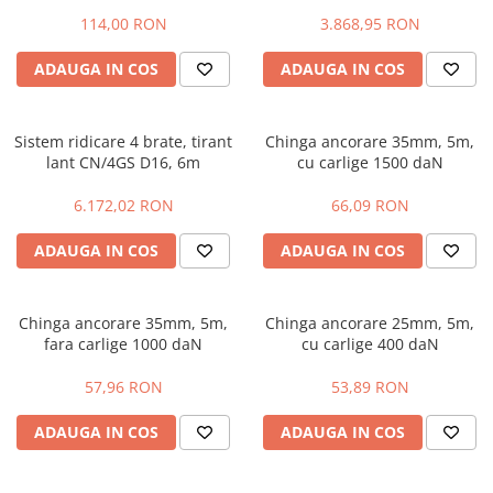
Slefuitoare electrice
114,00 RON
3.868,95 RON
Tehnica diamantata
ADAUGA IN COS
ADAUGA IN COS
Carote diamantate
Discuri diamantate
Masini de carotat
Sistem ridicare 4 brate, tirant
Chinga ancorare 35mm, 5m,
lant CN/4GS D16, 6m
cu carlige 1500 daN
Ventilatoare industriale
6.172,02 RON
66,09 RON
ADAUGA IN COS
ADAUGA IN COS
Chinga ancorare 35mm, 5m,
Chinga ancorare 25mm, 5m,
fara carlige 1000 daN
cu carlige 400 daN
57,96 RON
53,89 RON
ADAUGA IN COS
ADAUGA IN COS