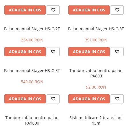
Motopompe
Ciocane rotopercutoare
Fierastraie
Tunuri de aer cald
Pompe de circulatie
Ciocane rotopercutoare cu
ADAUGA IN COS
ADAUGA IN COS
Foarfeci
Vitrine frigorifice
acumulator
Pompe de suprafata
Masini de batut stalpi
Pompe de transfer combustibil,
Palan manual Stager HS-C-2T
Palan manual Stager HS-C-3T
ulei, lichide alimentare
Motoare electrice
Pompe submersibile
Motoare termice
234,00 RON
351,00 RON
Pompe submersibile apa
Pistoale electrice de suflat aer cald
murdara/menajera
ADAUGA IN COS
ADAUGA IN COS
Pistoale electrice de vopsit
Rezervoare din polietilena
Polizoare electrice
Scari
Palan manual Stager HS-C-5T
Tambur cablu pentru palan
Accesorii si consumabile polizoare
Suflante frunze
PA800
electrice de banc
549,00 RON
Tocatoare crengi si furaje
Accesorii si consumabile polizoare
92,00 RON
unghiulare
ADAUGA IN COS
ADAUGA IN COS
Polizoare electrice de banc
Polizoare unghiulare electrice (flex)
ProWeld Professional
Tambur cablu pentru palan
Sistem ridicare 2 brate, lant
PA1000
13m
Redresoare si roboti de pornire