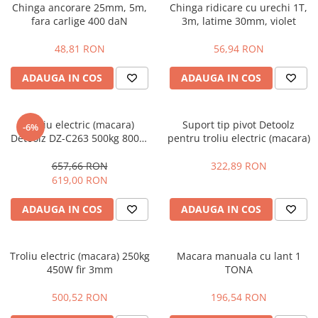
Chinga ancorare 25mm, 5m,
Chinga ridicare cu urechi 1T,
fara carlige 400 daN
3m, latime 30mm, violet
48,81 RON
56,94 RON
ADAUGA IN COS
ADAUGA IN COS
Troliu electric (macara)
Suport tip pivot Detoolz
-6%
Detoolz DZ-C263 500kg 800W
pentru troliu electric (macara)
fir 4mm
657,66 RON
322,89 RON
619,00 RON
ADAUGA IN COS
ADAUGA IN COS
Troliu electric (macara) 250kg
Macara manuala cu lant 1
450W fir 3mm
TONA
500,52 RON
196,54 RON