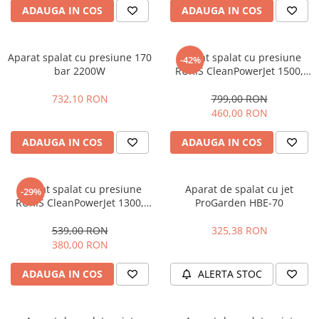
Hidrofoare
ADAUGA IN COS
ADAUGA IN COS
Motopompe
Pompe de circulatie
Aparat spalat cu presiune 170
Aparat spalat cu presiune
-42%
Pompe de suprafata
bar 2200W
RURIS CleanPowerJet 1500,
Pompe de transfer combustibil,
2000W, 160 Bar, debit 7,5
ulei, lichide alimentare
l/min
732,10 RON
799,00 RON
460,00 RON
Pompe submersibile
Pompe submersibile apa
ADAUGA IN COS
ADAUGA IN COS
murdara/menajera
Rezervoare din polietilena
Aparat spalat cu presiune
Aparat de spalat cu jet
Scari
-29%
RURIS CleanPowerJet 1300,
ProGarden HBE-70
Suflante frunze
1600W, 130 Bar, debit 7 l/min
539,00 RON
325,38 RON
Tocatoare crengi si furaje
380,00 RON
Echipamente de protectie
ADAUGA IN COS
ALERTA STOC
Incaltaminte
Bocanci de protectie
Manusi si palmare