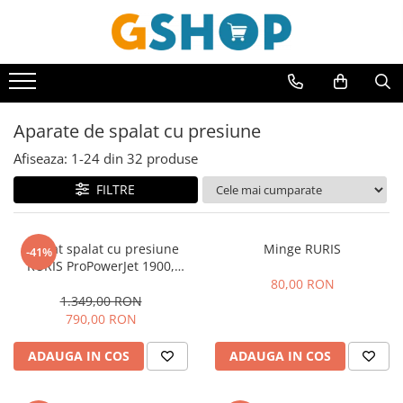
Toate Produsele
Curte, gradina, microferme
Accesorii curte si gradina
Aparate de spalat cu presiune
Accesorii motocoase si trimmere
Afiseaza:
1-
24
din
32
produse
Aparate de spalat cu presiune
FILTRE
Atomizoare si pulverizatoare
Cantarire
Aparat spalat cu presiune
Minge RURIS
-41%
Deshidratoare fructe si legume
RURIS ProPowerJet 1900,
2500W, 160 Bar, debit 7,8
80,00 RON
Despicatoare busteni
l/min
1.349,00 RON
Ferastraie cu lant
790,00 RON
Foarfece gard viu
ADAUGA IN COS
ADAUGA IN COS
Freze de zapada
Granulatoare