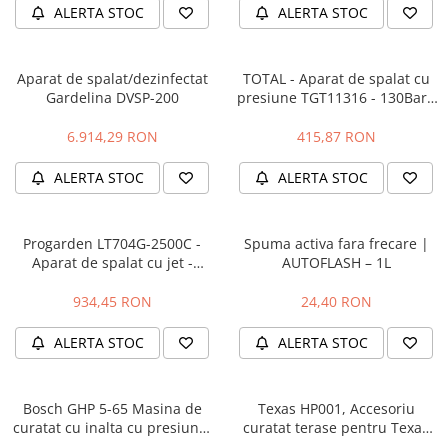
ALERTA STOC
ALERTA STOC
Fierastraie pendulare orizontale cu
acumulator Detoolz FLEXI POWER
Fierastraie pendulare verticale
Aparat de spalat/dezinfectat
TOTAL - Aparat de spalat cu
("soricel") cu acumulator Detoolz
Gardelina DVSP-200
presiune TGT11316 - 130Bar -
FLEXI POWER
Masini de gaurit si insurubat cu
5.5L/min - 1400W
acumulator Detoolz FLEXI POWER
6.914,29 RON
415,87 RON
Pistoale de vopsit cu acumulator
ALERTA STOC
ALERTA STOC
Detoolz FLEXI POWER
Polizoare unghiulare cu
acumulator Detoolz FLEXI POWER
Progarden LT704G-2500C -
Spuma activa fara frecare |
Aparat de spalat cu jet -
AUTOFLASH – 1L
Slefuitoare cu acumulator Detoolz
resigilat
FLEXI POWER
934,45 RON
24,40 RON
Generatoare electrice
ALERTA STOC
ALERTA STOC
Accesorii generatoare
Automatizari generatoare
Generatoare de uz general
Bosch GHP 5-65 Masina de
Texas HP001, Accesoriu
curatat cu inalta cu presiune,
curatat terase pentru Texas
Generatoare digitale
2400W
HP160