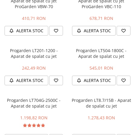
Aparat de spalat cu jet
Aparat de spalat cu jet
ProGarden VBW-70
ProGarden VBC-110
Protectie mecanica
Protectie sudura
410,71 RON
678,71 RON
Protectie taiere si perforatii
ALERTA STOC
ALERTA STOC
Protectia capului
Casti de protectie
Masti de protectie
Progarden LT201-1200 -
Progarden LT504-1800C -
Ochelari si viziere de protectie
Aparat de spalat cu jet
Aparat de spalat cu jet
Echipamente platforma cu
242,49 RON
545,01 RON
acumulator unic Detoolz FLEXI
POWER
Acumulatori si incarcatoare
ALERTA STOC
ALERTA STOC
platforma Detoolz FLEXI POWER
Ciocane rotopercutoare cu
acumulator Detoolz FLEXI POWER
Progarden LT704G-2500C -
Progarden LT8.7/15B - Aparat
Aparat de spalat cu jet
de spalat cu jet
Drujbe/fierastraie electrice cu lant
acumulator Detoolz FLEXI POWER
1.198,82 RON
1.278,43 RON
Fierastraie circulare cu acumulator
Detoolz FLEXI POWER