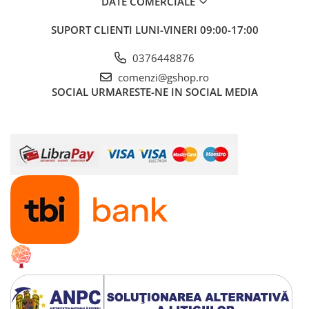
DATE COMERCIALE
Boilere
Centrale termice
SUPORT CLIENTI
LUNI-VINERI 09:00-17:00
Accesorii centrale termice electrice
0376448876
Accesorii centrale termice pe gaz
comenzi@gshop.ro
Accesorii centrale termice pe
SOCIAL
URMARESTE-NE IN SOCIAL MEDIA
lemne
Cazane de abur
Centrale termice pe combustibil
solid
Incalzire in pardoseala
Accesorii incalzire in pardoseala
Automatizari incalzire in
pardoseala
Colectoare si distribuitoare
pardoseala
Teava incalzire in pardoseala
Incalzitoare terasa si accesorii
Purificatoare de aer