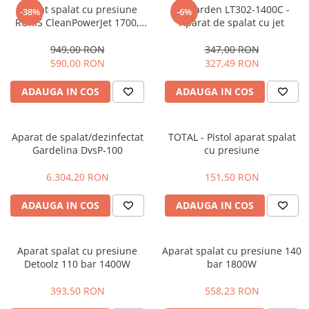
Aparat spalat cu presiune
Progarden LT302-1400C -
-38%
-6%
Masini - Aparate umplut carnati
RURIS CleanPowerJet 1700,
Aparat de spalat cu jet
2200W, 170 Bar, debit 7,5
Masini de taiat parchet / placi
l/min
949,00 RON
347,00 RON
Masini de tocat carne
590,00 RON
327,49 RON
Masini de tuns gazon
ADAUGA IN COS
ADAUGA IN COS
Maturi rotative
Mobila gradina si terasa
Aparat de spalat/dezinfectat
TOTAL - Pistol aparat spalat
Casute de gradina
Gardelina DvsP-100
cu presiune
Gratare gradina
6.304,20 RON
151,50 RON
Mobilier gradina si terasa
Motoburghie si masini sa sapat
ADAUGA IN COS
ADAUGA IN COS
santuri
Motocoase si trimmere
Aparat spalat cu presiune
Aparat spalat cu presiune 140
Plasa de umbrire, mascare gard
Detoolz 110 bar 1400W
bar 1800W
Pompe de apa
393,50 RON
558,23 RON
Accesorii pompe