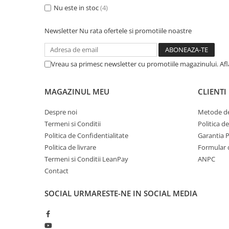
Hidrofoare
Nu este in stoc
(4)
Motopompe
Newsletter
Nu rata ofertele si promotiile noastre
Pompe de circulatie
Pompe de suprafata
Pompe de transfer combustibil,
Vreau sa primesc newsletter cu promotiile magazinului. Af
ulei, lichide alimentare
Pompe submersibile
MAGAZINUL MEU
CLIENTI
Pompe submersibile apa
murdara/menajera
Despre noi
Metode de
Rezervoare din polietilena
Termeni si Conditii
Politica d
Politica de Confidentialitate
Garantia 
Scari
Politica de livrare
Formular 
Suflante frunze
Termeni si Conditii LeanPay
ANPC
Tocatoare crengi si furaje
Contact
Echipamente de protectie
SOCIAL
URMARESTE-NE IN SOCIAL MEDIA
Incaltaminte
Bocanci de protectie
Manusi si palmare