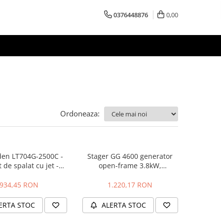
0376448876
0,00
Ordoneaza:
den LT704G-2500C -
Stager GG 4600 generator
 de spalat cu jet -
open-frame 3.8kW,
resigilat
monofazat, benzina, pornire
la sfoara - resigilat
934,45 RON
1.220,17 RON
ERTA STOC
ALERTA STOC