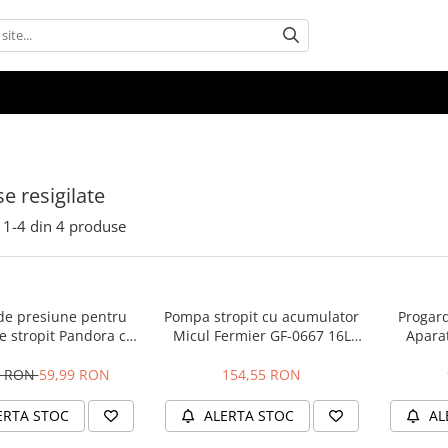
e resigilate
1-
4
din
4
produse
e presiune pentru
Pompa stropit cu acumulator
Progar
 stropit Pandora cu
Micul Fermier GF-0667 16L
Aparat
filet
resigilat
2 RON
59,99 RON
154,55 RON
ERTA STOC
ALERTA STOC
AL