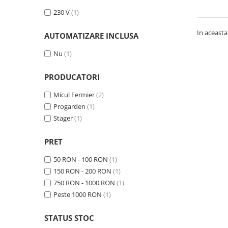
230 V
(1)
Masini - Aparate umplut carnati
Masini de taiat parchet / placi
In aceasta
AUTOMATIZARE INCLUSA
Masini de tocat carne
Nu
(1)
Masini de tuns gazon
PRODUCATORI
Maturi rotative
Mobila gradina si terasa
Micul Fermier
(2)
Progarden
(1)
Casute de gradina
Stager
(1)
Gratare gradina
Mobilier gradina si terasa
PRET
Motoburghie si masini sa sapat
santuri
50 RON - 100 RON
(1)
150 RON - 200 RON
(1)
Motocoase si trimmere
750 RON - 1000 RON
(1)
Plasa de umbrire, mascare gard
Peste 1000 RON
(1)
Pompe de apa
STATUS STOC
Accesorii pompe