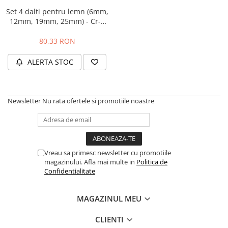
Hidrofoare
Set 4 dalti pentru lemn (6mm,
Motopompe
12mm, 19mm, 25mm) - Cr-V
(INDUSTRIAL)
Pompe de circulatie
80,33 RON
Pompe de suprafata
Pompe de transfer combustibil,
ALERTA STOC
ulei, lichide alimentare
Pompe submersibile
Pompe submersibile apa
Newsletter
Nu rata ofertele si promotiile noastre
murdara/menajera
Rezervoare din polietilena
Scari
Suflante frunze
Vreau sa primesc newsletter cu promotiile
magazinului. Afla mai multe in
Politica de
Tocatoare crengi si furaje
Confidentialitate
Echipamente de protectie
Incaltaminte
MAGAZINUL MEU
Bocanci de protectie
CLIENTI
Manusi si palmare