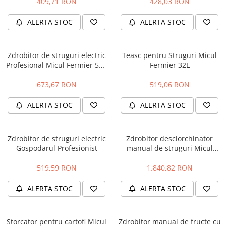
409,71 RON
428,03 RON
Hidrofoare
Motopompe
ALERTA STOC
ALERTA STOC
Pompe de circulatie
Pompe de suprafata
Zdrobitor de struguri electric
Teasc pentru Struguri Micul
Pompe de transfer combustibil,
Profesional Micul Fermier 500
Fermier 32L
ulei, lichide alimentare
kg/h, Cuva 15 kg
Pompe submersibile
673,67 RON
519,06 RON
Pompe submersibile apa
ALERTA STOC
ALERTA STOC
murdara/menajera
Rezervoare din polietilena
Scari
Zdrobitor de struguri electric
Zdrobitor desciorchinator
Gospodarul Profesionist
manual de struguri Micul
Suflante frunze
Fermier GF-2187 DG04C, cuva
Tocatoare crengi si furaje
65 L
519,59 RON
1.840,82 RON
Echipamente de protectie
ALERTA STOC
ALERTA STOC
Incaltaminte
Bocanci de protectie
Storcator pentru cartofi Micul
Zdrobitor manual de fructe cu
Manusi si palmare