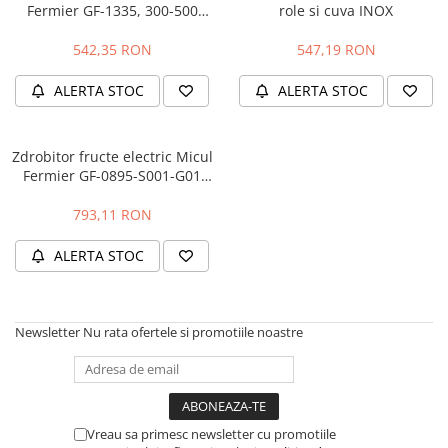
Fermier GF-1335, 300-500
role si cuva INOX
Protectie mecanica
kg/ora, 750 W
542,35 RON
547,19 RON
Protectie sudura
Protectie taiere si perforatii
ALERTA STOC
ALERTA STOC
Protectia capului
Casti de protectie
Zdrobitor fructe electric Micul
Masti de protectie
Fermier GF-0895-S001-G01
Ochelari si viziere de protectie
2800 RPM, 1500 W
Echipamente platforma cu
793,11 RON
acumulator unic Detoolz FLEXI
POWER
ALERTA STOC
Acumulatori si incarcatoare
platforma Detoolz FLEXI POWER
Ciocane rotopercutoare cu
acumulator Detoolz FLEXI POWER
Newsletter
Nu rata ofertele si promotiile noastre
Drujbe/fierastraie electrice cu lant
acumulator Detoolz FLEXI POWER
Fierastraie circulare cu acumulator
Detoolz FLEXI POWER
Vreau sa primesc newsletter cu promotiile