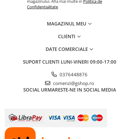
magazinului. Afla mai multe in
Politica de
Fierastraie pendulare orizontale cu
Confidentialitate
acumulator Detoolz FLEXI POWER
Fierastraie pendulare verticale
MAGAZINUL MEU
("soricel") cu acumulator Detoolz
FLEXI POWER
Masini de gaurit si insurubat cu
CLIENTI
acumulator Detoolz FLEXI POWER
DATE COMERCIALE
Pistoale de vopsit cu acumulator
Detoolz FLEXI POWER
SUPORT CLIENTI
LUNI-VINERI 09:00-17:00
Polizoare unghiulare cu
acumulator Detoolz FLEXI POWER
0376448876
comenzi@gshop.ro
Slefuitoare cu acumulator Detoolz
SOCIAL
URMARESTE-NE IN SOCIAL MEDIA
FLEXI POWER
Generatoare electrice
Accesorii generatoare
Automatizari generatoare
Generatoare de uz general
Generatoare digitale