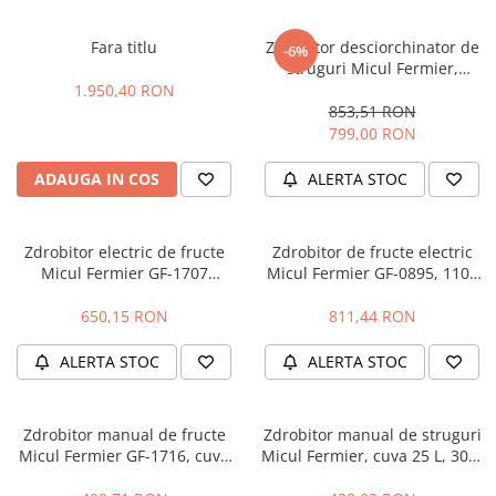
Masini - Aparate umplut carnati
Fara titlu
Zdrobitor desciorchinator de
-6%
Masini de taiat parchet / placi
struguri Micul Fermier,
manual GF-1437
1.950,40 RON
Masini de tocat carne
853,51 RON
Masini de tuns gazon
799,00 RON
Maturi rotative
ADAUGA IN COS
ALERTA STOC
Mobila gradina si terasa
Casute de gradina
Zdrobitor electric de fructe
Zdrobitor de fructe electric
Gratare gradina
Micul Fermier GF-1707
Micul Fermier GF-0895, 1100
Mobilier gradina si terasa
180kg/h 750W
W, 500 KG/H, Profesional
650,15 RON
811,44 RON
Motoburghie si masini sa sapat
santuri
ALERTA STOC
ALERTA STOC
Motocoase si trimmere
Plasa de umbrire, mascare gard
Zdrobitor manual de fructe
Zdrobitor manual de struguri
Pompe de apa
Micul Fermier GF-1716, cuva
Micul Fermier, cuva 25 L, 300-
25 L, 350 kg/h
500 kg/h, Bulgaria, Profesional
Accesorii pompe