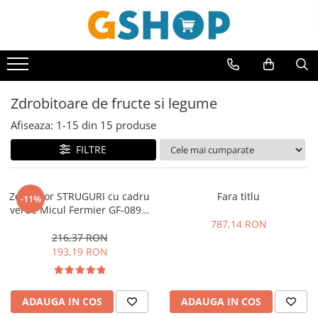
Toate Produsele
Curte, gradina, microferme
Accesorii curte si gradina
Zdrobitoare de fructe si legume
Accesorii motocoase si trimmere
Afiseaza:
1-
15
din
15
produse
Aparate de spalat cu presiune
FILTRE
Atomizoare si pulverizatoare
Cantarire
Zdrobitor STRUGURI cu cadru
Fara titlu
-11%
Deshidratoare fructe si legume
verde Micul Fermier GF-0898,
cuva 20 litri, 180 kg/h
787,14 RON
Despicatoare busteni
216,37 RON
Ferastraie cu lant
193,19 RON
Foarfece gard viu
Freze de zapada
ADAUGA IN COS
ADAUGA IN COS
Granulatoare