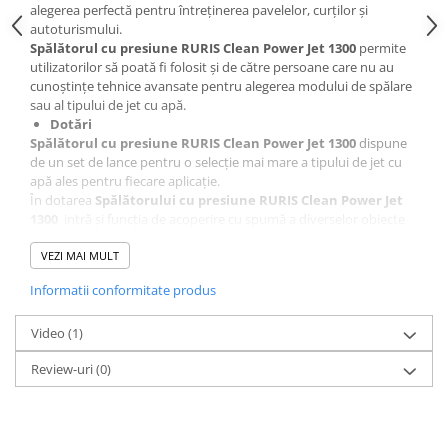
alegerea perfectă pentru întreținerea pavelelor, curților și
Slefuitoare electrice
autoturismului.
Tehnica diamantata
Spălătorul cu presiune RURIS Clean Power Jet 1300
permite
utilizatorilor să poată fi folosit și de către persoane care nu au
Carote diamantate
cunoștințe tehnice avansate pentru alegerea modului de spălare
Discuri diamantate
sau al tipului de jet cu apă.
Dotări
Masini de carotat
Spălătorul cu presiune RURIS Clean Power Jet 1300
dispune
Ventilatoare industriale
de un set de lance pentru o selecție mai mare a tipului de jet cu
apă ales pentru fiecare aplicație.
În dotarea
Spălătorului cu presiune RURIS Clean Power Jet
1300
intră și funcția de acoperire cu spumă a diverselor obiecte
ce trebuie curățate.
VEZI MAI MULT
Ușor de manevrat și transportat
Deplasarea
Spălătorului cu presiune RURIS Clean Power Jet
Informatii conformitate produs
1300
se face cu ajutorul roților din dotare, fără a mai fi nevoie de
ridicarea de la sol în timpul deplasării la punctul de lucru.
Video
Funcția de filtrare a apei
(1)
Conectarea aparatului RURIS la rețeaua de apă este făcută cu
Review-uri
(0)
ajutorul unui dispozitiv care are atât funcția de cuplare rapidă a
furtunului la sursa de apă, cât și funcția de filtrare a apei.
Rotire la 360 grade a furtunului
Spălătorul cu presiune RURIS Clean Power Jet 1300
dispune
de funcția de rotire la 360 grade a furtunului în corpul pistolului