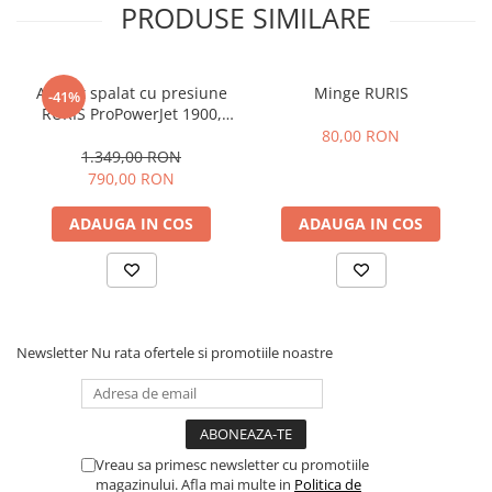
PRODUSE SIMILARE
de apă, lucru care permite o folosință îndelungată a furtunelor
RURIS de înaltă presiune fără a se deteriora inserția furtunului și
implicit furtunul.
Aparat spalat cu presiune
Minge RURIS
-41%
RURIS ProPowerJet 1900,
Specificatii tehnice:
2500W, 160 Bar, debit 7,8
80,00 RON
Tensiune electrică 220-240V / 50Hz
l/min
1.349,00 RON
Tip alimentare La retea
790,00 RON
Putere 1600W
Presiune nominala /
ADAUGA IN COS
ADAUGA IN COS
Presiune maxima 90 Bar/ 130 Bar
Debit nominal / debit
maxim 6L/min / 7L/min
Temperatura maxima a
apei 40 grade
Lungime cablu de
Newsletter
Nu rata ofertele si promotiile noastre
alimentare 5 m
Lungime furtun 6 m
Nivel zgomot 89 DB
Greutate 6 kg
Garanție 24 luni
Vreau sa primesc newsletter cu promotiile
magazinului. Afla mai multe in
Politica de