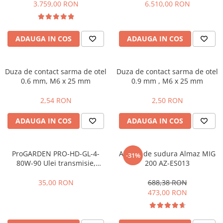
Mannol si ulei motor
3.759,00 RON
6.510,00 RON
Fierastraie pendulare orizontale cu
acumulator Detoolz FLEXI POWER
Fierastraie pendulare verticale
ADAUGA IN COS
ADAUGA IN COS
("soricel") cu acumulator Detoolz
FLEXI POWER
Masini de gaurit si insurubat cu
acumulator Detoolz FLEXI POWER
Duza de contact sarma de otel
Duza de contact sarma de otel
0.6 mm, M6 x 25 mm
0.9 mm , M6 x 25 mm
Pistoale de vopsit cu acumulator
Detoolz FLEXI POWER
2,54 RON
2,50 RON
Polizoare unghiulare cu
acumulator Detoolz FLEXI POWER
ADAUGA IN COS
ADAUGA IN COS
Slefuitoare cu acumulator Detoolz
FLEXI POWER
ProGARDEN PRO-HD-GL-4-
Aparat de sudura Almaz MIG
-31%
Generatoare electrice
80W-90 Ulei transmisie,
200 AZ-ES013
Accesorii generatoare
ambalaj plastic 1L
35,00 RON
688,38 RON
Automatizari generatoare
473,00 RON
Generatoare de uz general
Generatoare digitale