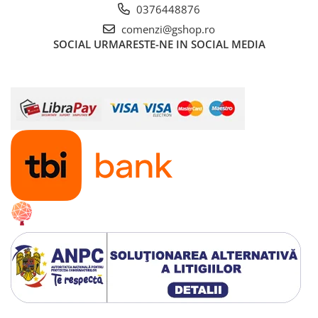
0376448876
Radiatoare
comenzi@gshop.ro
Convectoare electrice
SOCIAL
URMARESTE-NE IN SOCIAL MEDIA
Radiatoare din aluminiu
Radiatoare din otel
Sisteme de ventilatie
Smart Home
Tunuri de aer cald
Vitrine frigorifice
Panouri solare
Panouri solare fotovoltaice
Invertoare trifazate on-grid
Panouri solare policristaline
Sisteme fotovoltaice ON-GRID -
monofazate
Sisteme sustinere si accesorii
montaj panouri fotovoltaice