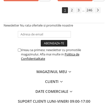
Boilere
Centrale termice
1
2
3
246
...
Accesorii centrale termice electrice
Accesorii centrale termice pe gaz
Newsletter
Nu rata ofertele si promotiile noastre
Accesorii centrale termice pe
lemne
Cazane de abur
Centrale termice pe combustibil
Vreau sa primesc newsletter cu promotiile
solid
magazinului. Afla mai multe in
Politica de
Incalzire in pardoseala
Confidentialitate
Accesorii incalzire in pardoseala
Automatizari incalzire in
MAGAZINUL MEU
pardoseala
Colectoare si distribuitoare
CLIENTI
pardoseala
DATE COMERCIALE
Teava incalzire in pardoseala
Incalzitoare terasa si accesorii
SUPORT CLIENTI
LUNI-VINERI 09:00-17:00
Purificatoare de aer