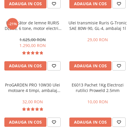
ADAUGA IN COS
ADAUGA IN COS
Masini - Aparate umplut carnati
Masini de taiat parchet / placi
Despicător de lemne RURIS
Ulei transmisie Ruris G-Tronic
-21%
Masini de tocat carne
DL600, 6 tone, motor electric
SAE 80W-90, GL-4, ambalaj 1l
2.2 kW, Dmax 250 mm
Masini de tuns gazon
1.625,00 RON
29,00 RON
Maturi rotative
1.290,00 RON
Mobila gradina si terasa
Casute de gradina
ADAUGA IN COS
ADAUGA IN COS
Gratare gradina
Mobilier gradina si terasa
Motoburghie si masini sa sapat
ProGARDEN PRO 10W30 Ulei
E6013 Pachet 1Kg Electrozi
santuri
motoare 4 timpi, ambalaj
rutilici Proweld 2.5mm
plastic 1L
Motocoase si trimmere
32,00 RON
10,00 RON
Plasa de umbrire, mascare gard
Pompe de apa
ADAUGA IN COS
ADAUGA IN COS
Accesorii pompe