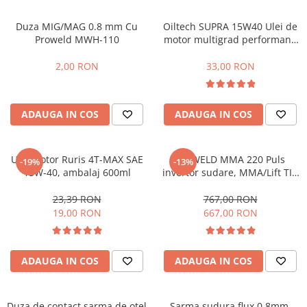
Hidrofoare
Duza MIG/MAG 0.8 mm Cu
Oiltech SUPRA 15W40 Ulei de
Motopompe
Proweld MWH-110
motor multigrad performant,
Pompe de circulatie
4 timpi, ambalaj plastic 1L
Pompe de suprafata
2,00 RON
33,00 RON
Pompe de transfer combustibil,
ulei, lichide alimentare
Pompe submersibile
ADAUGA IN COS
ADAUGA IN COS
Pompe submersibile apa
murdara/menajera
Ulei motor Ruris 4T-MAX SAE
ProWELD MMA 220 Puls
Rezervoare din polietilena
-19%
-13%
15W-40, ambalaj 600ml
invertor sudare, MMA/Lift TIG
Scari
G5, 220 Amperi, functie puls,
garantie 3 ani
23,39 RON
767,00 RON
Suflante frunze
19,00 RON
667,00 RON
Tocatoare crengi si furaje
Echipamente de protectie
ADAUGA IN COS
ADAUGA IN COS
Incaltaminte
Bocanci de protectie
Manusi si palmare
Duza de contact sarma de otel
Sarma sudura flux 0.8mm,