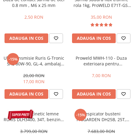
0.8 mm , M6 x 25 mm
rola 1kg, ProWELD E71T-GS,
Protectie mecanica
D100
Protectie sudura
2,50 RON
35,00 RON
Protectie taiere si perforatii
Protectia capului
ADAUGA IN COS
ADAUGA IN COS
Casti de protectie
Masti de protectie
Ochelari si viziere de protectie
Ulei transmisie Ruris G-Tronic
Proweld MWH-110 - Duza
-15%
SAE 80W-90, GL-4, ambalaj
exterioara pentru
Echipamente platforma cu
600 ml
MTS801/MTS802
acumulator unic Detoolz FLEXI
20,00 RON
7,00 RON
POWER
Acumulatori si incarcatoare
17,00 RON
platforma Detoolz FLEXI POWER
Ciocane rotopercutoare cu
ADAUGA IN COS
ADAUGA IN COS
acumulator Detoolz FLEXI POWER
Drujbe/fierastraie electrice cu lant
Despicator cinetic lemne
Despicator busteni
acumulator Detoolz FLEXI POWER
-15%
RURIS DLH3400, 34T, benzina,
ProGARDEN DH25B, 25T,
Fierastraie circulare cu acumulator
7 CP, tractabil, Dmax 500mm
benzina, tractabil, Dmax
Detoolz FLEXI POWER
500mm + ulei hidraulic
3.799,00 RON
7.683,00 RON