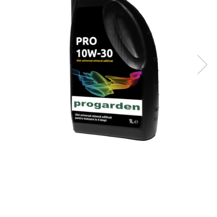
Masini - Aparate umplut carnati
Masini de taiat parchet / placi
Masini de tocat carne
Masini de tuns gazon
Maturi rotative
Mobila gradina si terasa
Casute de gradina
Gratare gradina
Mobilier gradina si terasa
Motoburghie si masini sa sapat
santuri
Motocoase si trimmere
Plasa de umbrire, mascare gard
Pompe de apa
Accesorii pompe