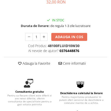
32,00 RON
Hidrofoare
Motopompe
Pompe de circulatie
IN STOC
Pompe de suprafata
Durata de livrare:
de regula 1-3 zile lucratoare
Pompe de transfer combustibil,
ulei, lichide alimentare
ADAUGA IN COS
Pompe submersibile
Cod Produs:
48100FLUID10W30
Pompe submersibile apa
Ai nevoie de ajutor?
0376448876
murdara/menajera
Rezervoare din polietilena
Adauga la Favorite
Cere informatii
Scari
Suflante frunze
Tocatoare crengi si furaje
Echipamente de protectie
Consultanta gratuita
Deschiderea coletului la livrare
Incaltaminte
Pentru ca fiecare client este diferit si
Pentru majoritatea produselor iti
are nevoi diferite, oferim
putem oferi serviciul de deschidere a
consultanta de specialitate pentru a
Bocanci de protectie
coletului inainte de a achita.
gasi solutia potrivita
Manusi si palmare