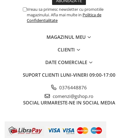
Usi camere de tezaur
Vreau sa primesc newsletter cu promotiile
magazinului. Afla mai multe in
Politica de
Scule electrice si unelte
Confidentialitate
Accesorii compresoare
Accesorii redresoare si roboti de
MAGAZINUL MEU
pornire
Accesorii si consumabile sudura
CLIENTI
Alte accesorii pentru sudura
DATE COMERCIALE
Electrozi si sarma pentru sudura
SUPORT CLIENTI
LUNI-VINERI 09:00-17:00
Masti sudura
Accesorii slefuitoare electrice
0376448876
Acumulatori si incarcatoare pentru
comenzi@gshop.ro
scule electrice
SOCIAL
URMARESTE-NE IN SOCIAL MEDIA
Aparate de sudura
Aspiratoare electrice
Compresoare
Fierastraie electrice