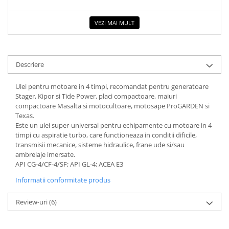
Radiatoare
VEZI MAI MULT
Convectoare electrice
Radiatoare din aluminiu
Radiatoare din otel
Descriere
Sisteme de ventilatie
Smart Home
Ulei pentru motoare in 4 timpi, recomandat pentru generatoare
Stager, Kipor si Tide Power, placi compactoare, maiuri
Tunuri de aer cald
compactoare Masalta si motocultoare, motosape ProGARDEN si
Vitrine frigorifice
Texas.
Este un ulei super-universal pentru echipamente cu motoare in 4
Panouri solare
timpi cu aspiratie turbo, care functioneaza in conditii dificile,
Panouri solare fotovoltaice
transmisii mecanice, sisteme hidraulice, frane ude si/sau
ambreiaje imersate.
Invertoare trifazate on-grid
API CG-4/CF-4/SF; API GL-4; ACEA E3
Panouri solare policristaline
Informatii conformitate produs
Sisteme fotovoltaice ON-GRID -
monofazate
Review-uri
(6)
Sisteme sustinere si accesorii
montaj panouri fotovoltaice