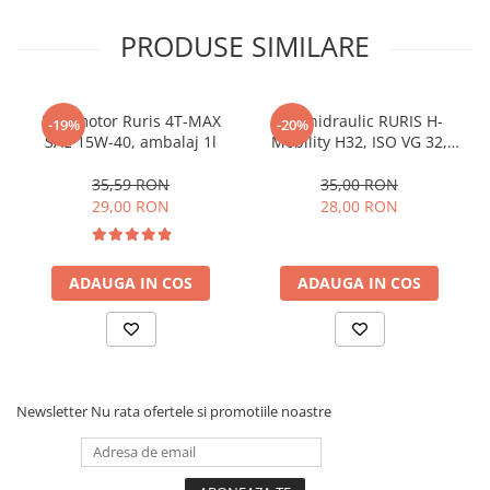
Panouri solare termice
PRODUSE SIMILARE
Accesorii panouri solare termice
Pachete panouri solare termice
Panouri solare cu tuburi vidate
Ulei motor Ruris 4T-MAX
Ulei hidraulic RURIS H-
-19%
-20%
Panouri solare nepresurizate
SAE 15W-40, ambalaj 1l
Mobility H32, ISO VG 32,
termosifon
ambalaj 1l
Panouri solare presurizate
35,59 RON
35,00 RON
29,00 RON
28,00 RON
Produse resigilate
Protectie si transport valori
Accesorii
ADAUGA IN COS
ADAUGA IN COS
Casete bani/chei/documente
Cutii postale
Dulapuri/seifuri pentru arme si
munitie
Newsletter
Nu rata ofertele si promotiile noastre
Seifuri
Seifuri certificate
Seifuri si dulapuri fara certificare