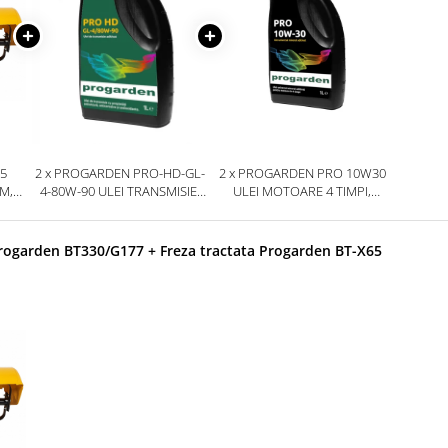
65
2 x PROGARDEN PRO-HD-GL-
2 x PROGARDEN PRO 10W30
M,
4-80W-90 ULEI TRANSMISIE,
ULEI MOTOARE 4 TIMPI,
/U9
AMBALAJ PLASTIC 1L
AMBALAJ PLASTIC 1L
rogarden BT330/G177 + Freza tractata Progarden BT-X65