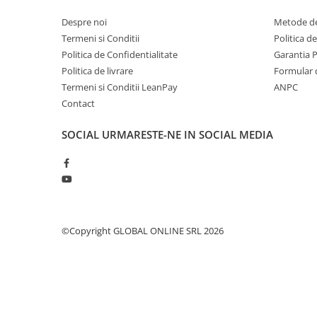
Boilere
Despre noi
Metode de
Centrale termice
Termeni si Conditii
Politica d
Accesorii centrale termice electrice
Politica de Confidentialitate
Garantia 
Accesorii centrale termice pe gaz
Politica de livrare
Formular 
Accesorii centrale termice pe
Termeni si Conditii LeanPay
ANPC
lemne
Contact
Cazane de abur
Centrale termice pe combustibil
SOCIAL
URMARESTE-NE IN SOCIAL MEDIA
solid
Incalzire in pardoseala
Accesorii incalzire in pardoseala
Automatizari incalzire in
pardoseala
©Copyright GLOBAL ONLINE SRL 2026
Colectoare si distribuitoare
pardoseala
Teava incalzire in pardoseala
Incalzitoare terasa si accesorii
Purificatoare de aer