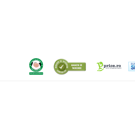
Radiatoare
Convectoare electrice
Radiatoare din aluminiu
Radiatoare din otel
Sisteme de ventilatie
Smart Home
Tunuri de aer cald
Vitrine frigorifice
Panouri solare
Panouri solare fotovoltaice
Invertoare trifazate on-grid
Panouri solare policristaline
Sisteme fotovoltaice ON-GRID -
monofazate
Sisteme sustinere si accesorii
montaj panouri fotovoltaice