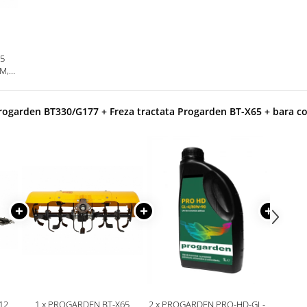
65
M,
/U9
ogarden BT330/G177 + Freza tractata Progarden BT-X65 + bara co
12
1 x PROGARDEN BT-X65
2 x PROGARDEN PRO-HD-GL-
2 x PR