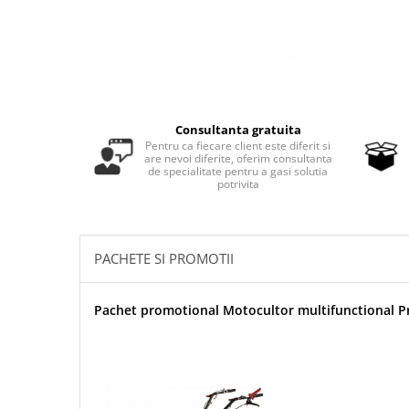
Masini - Aparate umplut carnati
Masini de taiat parchet / placi
Masini de tocat carne
Masini de tuns gazon
Consultanta gratuita
Maturi rotative
Pentru ca fiecare client este diferit si
are nevoi diferite, oferim consultanta
Mobila gradina si terasa
de specialitate pentru a gasi solutia
potrivita
Casute de gradina
Gratare gradina
Mobilier gradina si terasa
PACHETE SI PROMOTII
Motoburghie si masini sa sapat
santuri
Pachet promotional Motocultor multifunctional Pr
Motocoase si trimmere
Plasa de umbrire, mascare gard
Pompe de apa
Accesorii pompe