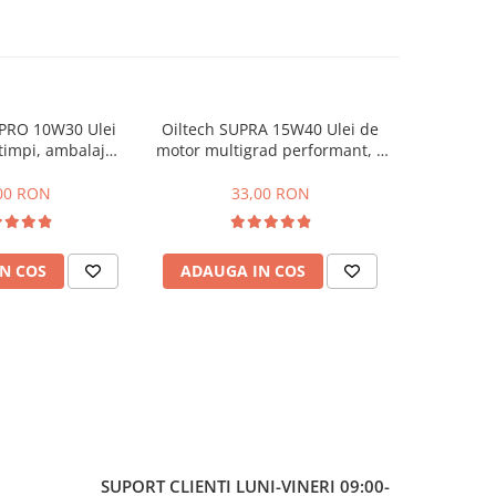
PRO 10W30 Ulei
Oiltech SUPRA 15W40 Ulei de
Ulei motor
-22%
timpi, ambalaj
motor multigrad performant, 4
15W-40
stic 1L
timpi, ambalaj plastic 1L
00 RON
33,00 RON
27,00
N COS
ADAUGA IN COS
ADAUG
SUPORT CLIENTI
LUNI-VINERI 09:00-