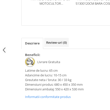
Fierastraie pendulare orizontale cu
MOTOCULTOR
51300120CM BARA COS
MULTIFUNCTIONAL 9CP,
MOBILA 1200MM, ACCES
acumulator Detoolz FLEXI POWER
BENZINA, 3+2 VITEZE,
BT330/U9/U14/U16/U16E
Fierastraie pendulare verticale
REDUCTOR [BT330/G177]
("soricel") cu acumulator Detoolz
FLEXI POWER
Masini de gaurit si insurubat cu
acumulator Detoolz FLEXI POWER
Pistoale de vopsit cu acumulator
Review-uri
(0)
Descriere
Detoolz FLEXI POWER
Polizoare unghiulare cu
Beneficii:
acumulator Detoolz FLEXI POWER
Livrare Gratuita
Slefuitoare cu acumulator Detoolz
Latime de lucru: 65 cm
FLEXI POWER
Adancime de lucru: 10-15 cm
Generatoare electrice
Greutate neta / bruta: 30 / 33 kg
Dimensiuni produs: 680 x 450 x 350 mm
Accesorii generatoare
Dimensiuni ambalaj: 550 x 420 x 530 mm
Automatizari generatoare
Informatii conformitate produs
Generatoare de uz general
Generatoare digitale