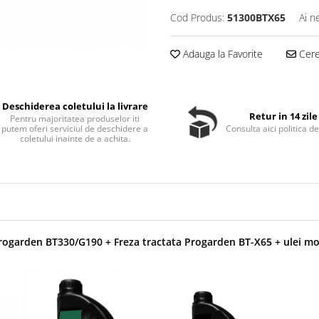
Cod Produs:
51300BTX65
Ai n
Adauga la Favorite
Cere 
Deschiderea coletului la livrare
Retur in 14 zile
Pentru majoritatea produselor iti
putem oferi serviciul de deschidere a
Consulta aici politica de
coletului inainte de a achita.
ogarden BT330/G190 + Freza tractata Progarden BT-X65 + ulei mot