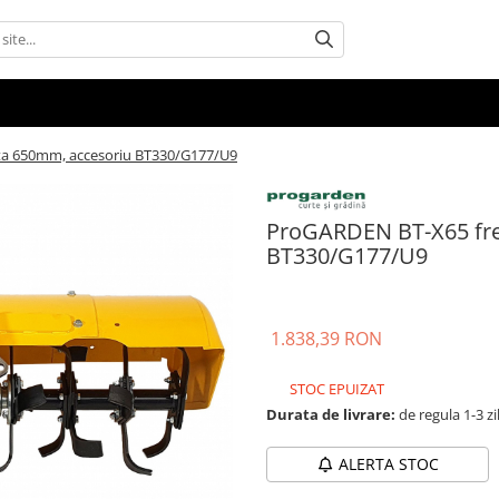
ta 650mm, accesoriu BT330/G177/U9
ProGARDEN BT-X65 fre
BT330/G177/U9
1.838,39 RON
STOC EPUIZAT
Durata de livrare:
de regula 1-3 zi
ALERTA STOC