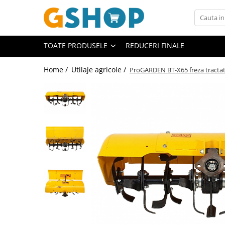
Toate Produsele
TOATE PRODUSELE
REDUCERI FINALE
Curte, gradina, microferme
Accesorii curte si gradina
Home /
Utilaje agricole /
ProGARDEN BT-X65 freza tracta
Accesorii motocoase si trimmere
Aparate de spalat cu presiune
Atomizoare si pulverizatoare
Cantarire
Deshidratoare fructe si legume
Despicatoare busteni
Ferastraie cu lant
Foarfece gard viu
Freze de zapada
Granulatoare