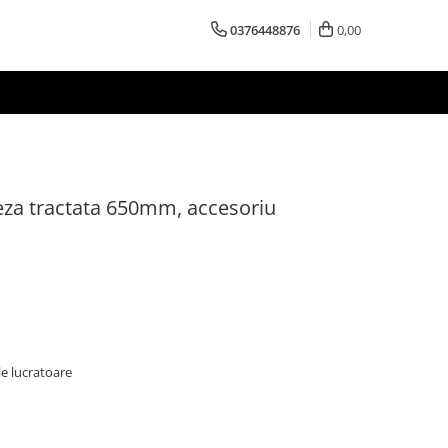
0376448876
0,00
za tractata 650mm, accesoriu
le lucratoare