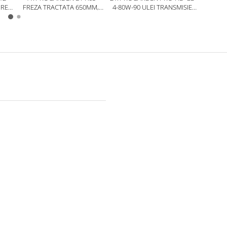
IRE
FREZA TRACTATA 650MM,
4-80W-90 ULEI TRANSMISIE,
ULEI 
ORIU
ACCESORIU BT330/G177/U9
AMBALAJ PLASTIC 1L
AMB
/U12E