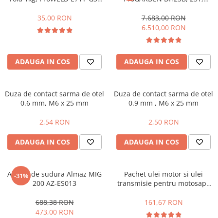
Fierastraie pendulare orizontale cu
D100
benzina, tractabil, Dmax
acumulator Detoolz FLEXI POWER
500mm + ulei hidraulic
35,00 RON
7.683,00 RON
Mannol si ulei motor
6.510,00 RON
Fierastraie pendulare verticale
("soricel") cu acumulator Detoolz
FLEXI POWER
Masini de gaurit si insurubat cu
ADAUGA IN COS
ADAUGA IN COS
acumulator Detoolz FLEXI POWER
Pistoale de vopsit cu acumulator
Detoolz FLEXI POWER
Duza de contact sarma de otel
Duza de contact sarma de otel
0.6 mm, M6 x 25 mm
0.9 mm , M6 x 25 mm
Polizoare unghiulare cu
acumulator Detoolz FLEXI POWER
2,54 RON
2,50 RON
Slefuitoare cu acumulator Detoolz
FLEXI POWER
ADAUGA IN COS
ADAUGA IN COS
Generatoare electrice
Accesorii generatoare
Aparat de sudura Almaz MIG
Pachet ulei motor si ulei
-31%
200 AZ-ES013
transmisie pentru motosape
Automatizari generatoare
Progarden 18 CP
Generatoare de uz general
688,38 RON
161,67 RON
473,00 RON
Generatoare digitale