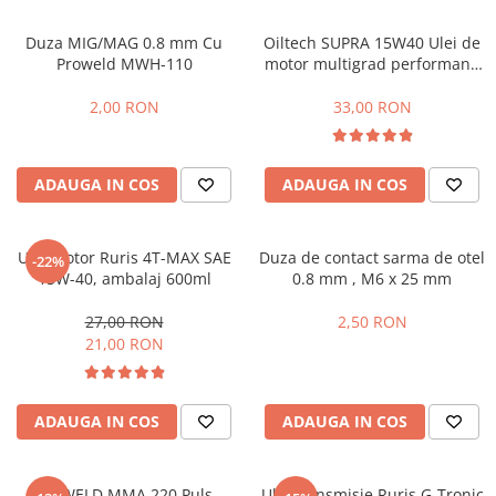
Hidrofoare
Duza MIG/MAG 0.8 mm Cu
Oiltech SUPRA 15W40 Ulei de
Motopompe
Proweld MWH-110
motor multigrad performant,
Pompe de circulatie
4 timpi, ambalaj plastic 1L
Pompe de suprafata
2,00 RON
33,00 RON
Pompe de transfer combustibil,
ulei, lichide alimentare
Pompe submersibile
ADAUGA IN COS
ADAUGA IN COS
Pompe submersibile apa
murdara/menajera
Ulei motor Ruris 4T-MAX SAE
Duza de contact sarma de otel
Rezervoare din polietilena
-22%
15W-40, ambalaj 600ml
0.8 mm , M6 x 25 mm
Scari
27,00 RON
2,50 RON
Suflante frunze
21,00 RON
Tocatoare crengi si furaje
Echipamente de protectie
ADAUGA IN COS
ADAUGA IN COS
Incaltaminte
Bocanci de protectie
Manusi si palmare
ProWELD MMA 220 Puls
Ulei transmisie Ruris G-Tronic