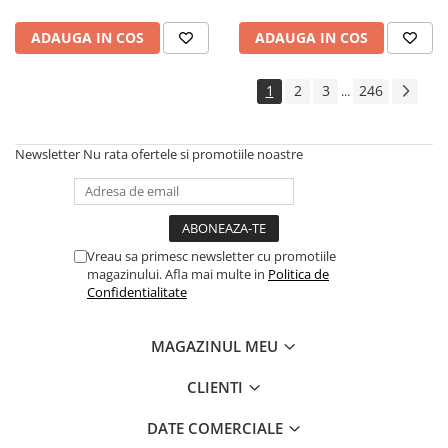
Boilere
conector invertor solar
Centrale termice
ADAUGA IN COS
ADAUGA IN COS
Accesorii centrale termice electrice
Accesorii centrale termice pe gaz
1
2
3
246
...
Accesorii centrale termice pe
lemne
Newsletter
Nu rata ofertele si promotiile noastre
Cazane de abur
Centrale termice pe combustibil
solid
Incalzire in pardoseala
Vreau sa primesc newsletter cu promotiile
Accesorii incalzire in pardoseala
magazinului. Afla mai multe in
Politica de
Automatizari incalzire in
Confidentialitate
pardoseala
Colectoare si distribuitoare
MAGAZINUL MEU
pardoseala
Teava incalzire in pardoseala
CLIENTI
Incalzitoare terasa si accesorii
DATE COMERCIALE
Purificatoare de aer