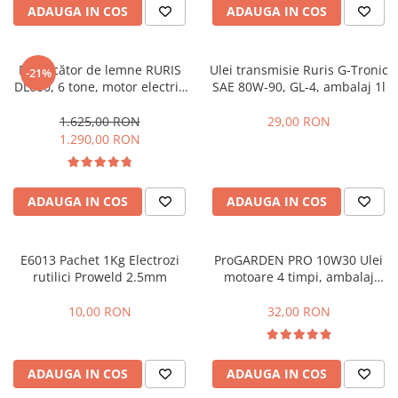
ADAUGA IN COS
ADAUGA IN COS
Masini - Aparate umplut carnati
Masini de taiat parchet / placi
Despicător de lemne RURIS
Ulei transmisie Ruris G-Tronic
-21%
Masini de tocat carne
DL600, 6 tone, motor electric
SAE 80W-90, GL-4, ambalaj 1l
2.2 kW, Dmax 250 mm
Masini de tuns gazon
1.625,00 RON
29,00 RON
Maturi rotative
1.290,00 RON
Mobila gradina si terasa
Casute de gradina
ADAUGA IN COS
ADAUGA IN COS
Gratare gradina
Mobilier gradina si terasa
Motoburghie si masini sa sapat
E6013 Pachet 1Kg Electrozi
ProGARDEN PRO 10W30 Ulei
santuri
rutilici Proweld 2.5mm
motoare 4 timpi, ambalaj
plastic 1L
Motocoase si trimmere
10,00 RON
32,00 RON
Plasa de umbrire, mascare gard
Pompe de apa
ADAUGA IN COS
ADAUGA IN COS
Accesorii pompe