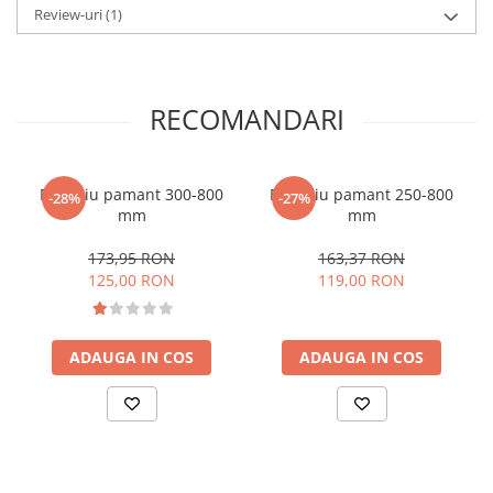
Review-uri
(1)
Capacitate rezervor combustibil (l)
0.9
Diametrul max.de gaurire
200 mm
Greutate (kg)
20
RECOMANDARI
Model motor
TT-1E44F-5
Putere motor (CP)
2.2
Burghiu pamant 300-800
Burghiu pamant 250-800
-28%
-27%
Tip motor
2 timpi
mm
mm
Turatie in gol (rot/min)
7500
173,95 RON
163,37 RON
125,00 RON
119,00 RON
ADAUGA IN COS
ADAUGA IN COS