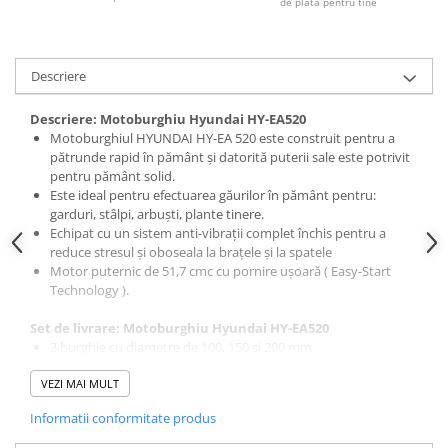
de plata pentru tine
Slefuitoare electrice
Tehnica diamantata
Carote diamantate
Descriere
Discuri diamantate
Descriere: Motoburghiu Hyundai HY-EA520
Masini de carotat
Motoburghiul HYUNDAI HY-EA 520 este construit pentru a
Ventilatoare industriale
pătrunde rapid în pământ și datorită puterii sale este potrivit
pentru pământ solid.
Este ideal pentru efectuarea găurilor în pământ pentru:
garduri, stâlpi, arbuști, plante tinere.
Echipat cu un sistem anti-vibrații complet închis pentru a
reduce stresul și oboseala la brațele și la spatele
Motor puternic de 51,7 cmc cu pornire ușoară ( Easy-Start
Technology ).
Set de livrare: Motoburghiu Hyundai HY-EA520
3 burghie cu diametre de 100, 150 și 200 mm
VEZI MAI MULT
Specicficatii tehnice:
Informatii conformitate produs
Capacitate cilindrica (cmc)
51.7