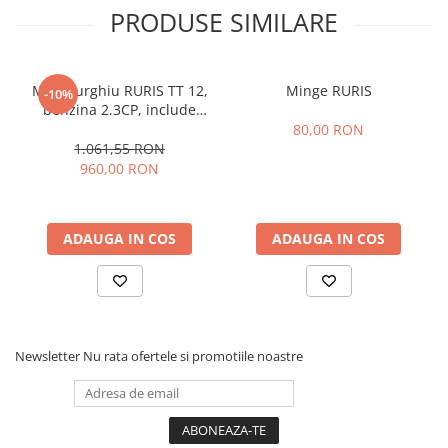
PRODUSE SIMILARE
Motoburghiu RURIS TT 12,
Minge RURIS
-10%
benzina 2.3CP, include
burghiu 150, 200 mm
80,00 RON
1.061,55 RON
960,00 RON
ADAUGA IN COS
ADAUGA IN COS
Newsletter
Nu rata ofertele si promotiile noastre