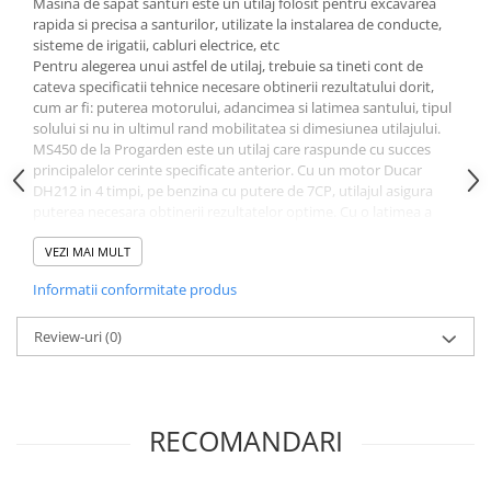
Masina de sapat santuri este un utilaj folosit pentru excavarea
Slefuitoare electrice
rapida si precisa a santurilor, utilizate la instalarea de conducte,
sisteme de irigatii, cabluri electrice, etc
Tehnica diamantata
Pentru alegerea unui astfel de utilaj, trebuie sa tineti cont de
Carote diamantate
cateva specificatii tehnice necesare obtinerii rezultatului dorit,
cum ar fi: puterea motorului, adancimea si latimea santului, tipul
Discuri diamantate
solului si nu in ultimul rand mobilitatea si dimesiunea utilajului.
Masini de carotat
MS450 de la Progarden este un utilaj care raspunde cu succes
Ventilatoare industriale
principalelor cerinte specificate anterior. Cu un motor Ducar
DH212 in 4 timpi, pe benzina cu putere de 7CP, utilajul asigura
puterea necesara obtinerii rezultatelor optime. Cu o latimea a
santului de 100mm si adancimea reglabila de pana la 450mm,
utilajul are o capacitate de sapare de pana la 60m/h.
VEZI MAI MULT
Sistemul de sapare este alcatuit dintr-un lant cu o lungime de
Informatii conformitate produs
1600mm, prevazut cu 21 lame de aliaj placat cu carbura.
Dotat cu roti de 15x6.0-6, maner reglabil si dimensiuni de
1560x700x800 mm, utilajul confera o mobilitate usoara si
Review-uri
(0)
eficienta crescuta.
Date tehnice:
TOCATOR:
RECOMANDARI
Latime sant: 100 mm (4")
Adancime sant: 150, 250, 340, 450 mm
Capacitate de sapare: 60 m/h