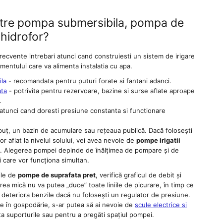
ntre pompa submersibila, pompa de
 hidrofor?
recvente intrebari atunci cand construiesti un sistem de irigare
entului care va alimenta instalatia cu apa.
la
- recomandata pentru puturi forate si fantani adanci.
ata
- potrivita pentru rezervoare, bazine si surse aflate aproape
.
 atunci cand doresti presiune constanta si functionare
 puț, un bazin de acumulare sau rețeaua publică. Dacă folosești
r aflat la nivelul solului, vei avea nevoie de
pompe irigatii
 Alegerea pompei depinde de înălțimea de pompare și de
 care vor funcționa simultan.
ile de
pompe de suprafata pret
, verifică graficul de debit și
a mică nu va putea „duce” toate liniile de picurare, în timp ce
deteriora benzile dacă nu folosești un regulator de presiune.
are în gospodărie, s-ar putea să ai nevoie de
scule electrice si
 suporturile sau pentru a pregăti spațiul pompei.