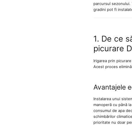
parcursul sezonului.
gradini pot fi instalat
Echipamente de protectie
Incaltaminte
Bocanci de protectie
1. De ce să
Manusi si palmare
picurare D
Protectie mecanica
Protectie sudura
Irigarea prin picurare
Protectie taiere si perforatii
Acest proces elimină 
Protectia capului
Casti de protectie
Avantajele 
Masti de protectie
Instalarea unui siste
Ochelari si viziere de protectie
manoperă cu până la 
Echipamente platforma cu
consumul de apa deoa
acumulator unic Detoolz FLEXI
schimbărilor climati
POWER
prioritate nu doar pe
Acumulatori si incarcatoare
platforma Detoolz FLEXI POWER