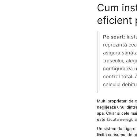
Cum inst
Pompe de apa
eficient
Accesorii pompe
Hidrofoare
Pe scurt:
Inst
Motopompe
reprezintă cea
Pompe de circulatie
asigura sănăta
Pompe de suprafata
traseului, ale
Pompe de transfer combustibil, ulei,
configurarea 
lichide alimentare
control total. 
Pompe submersibile
calculul debitu
Pompe submersibile apa
murdara/menajera
Multi proprietari de 
Rezervoare din polietilena
neglijeaza unul dintr
apa. Chiar si cele m
Scari
este facuta neregulat
Suflante frunze
Un sistem de irigare
limita consumul de a
Tocatoare crengi si furaje