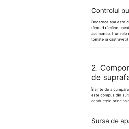
Ciocane rotopercutoare cu
Controlul bur
acumulator Detoolz FLEXI POWER
Deoarece apa este dir
Drujbe/fierastraie electrice cu lant
rânduri rămâne uscat.
acumulator Detoolz FLEXI POWER
asemenea, frunzele r
tomate și castraveți)
Fierastraie circulare cu acumulator
Detoolz FLEXI POWER
Fierastraie pendulare orizontale cu
acumulator Detoolz FLEXI POWER
2. Compon
Fierastraie pendulare verticale
de supraf
("soricel") cu acumulator Detoolz
FLEXI POWER
Înainte de a cumpăra 
Masini de gaurit si insurubat cu
este compus din surs
acumulator Detoolz FLEXI POWER
conductele principale
Pistoale de vopsit cu acumulator
Detoolz FLEXI POWER
Sursa de apă
Polizoare unghiulare cu