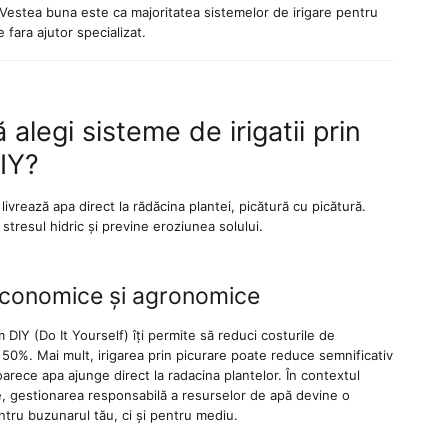
 Vestea buna este ca majoritatea sistemelor de irigare pentru
e fara ajutor specializat.
 alegi sisteme de irigatii prin
IY?
 livrează apa direct la rădăcina plantei, picătură cu picătură.
stresul hidric și previne eroziunea solului.
economice și agronomice
m DIY (Do It Yourself) îți permite să reduci costurile de
50%. Mai mult, irigarea prin picurare poate reduce semnificativ
rece apa ajunge direct la radacina plantelor. În contextul
ce, gestionarea responsabilă a resurselor de apă devine o
ntru buzunarul tău, ci și pentru mediu.