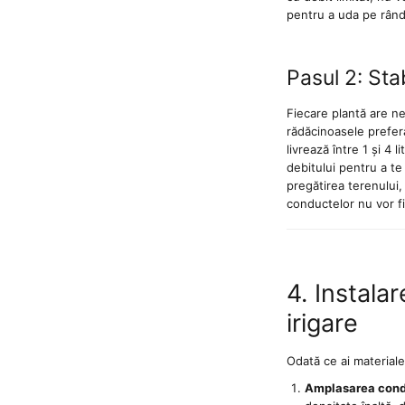
Accesorii centrale termice pe lemne
pentru a uda pe rând
Cazane de abur
Centrale termice pe combustibil
Pasul 2: Sta
solid
Incalzire in pardoseala
Fiecare plantă are ne
rădăcinoasele prefer
Accesorii incalzire in pardoseala
livrează între 1 și 4 
Automatizari incalzire in pardoseala
debitului pentru a te
pregătirea terenului,
Colectoare si distribuitoare
conductelor nu vor fi 
pardoseala
Teava incalzire in pardoseala
Incalzitoare terasa si accesorii
4. Instala
Purificatoare de aer
irigare
Radiatoare
Convectoare electrice
Odată ce ai materiale
Radiatoare din aluminiu
Amplasarea condu
Radiatoare din otel