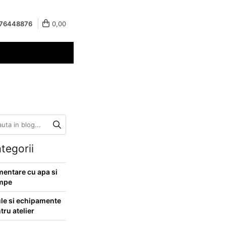
76448876
0,00
tegorii
mentare cu apa si
mpe
le si echipamente
tru atelier