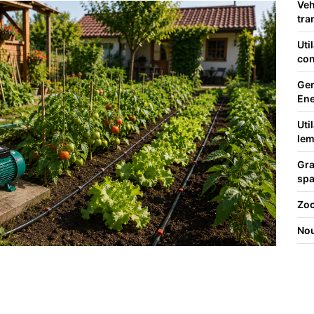
Veh
tra
Uti
con
Gen
Ene
Uti
le
Gra
spa
Zoo
Nou