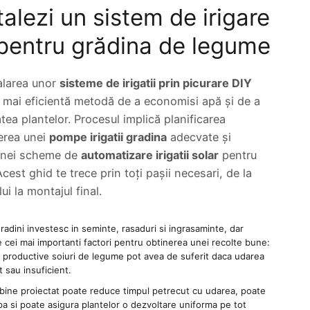
alezi un sistem de irigare
 pentru grădina de legume
alarea unor
sisteme de irigatii prin picurare DIY
 mai eficientă metodă de a economisi apă și de a
tea plantelor. Procesul implică planificarea
gerea unei
pompe irigatii gradina
adecvate și
unei scheme de
automatizare irigatii solar
pentru
Acest ghid te trece prin toți pașii necesari, de la
lui la montajul final.
gradini investesc in seminte, rasaduri si ingrasaminte, dar
e cei mai importanti factori pentru obtinerea unei recolte bune:
ai productive soiuri de legume pot avea de suferit daca udarea
 sau insuficient.
 bine proiectat poate reduce timpul petrecut cu udarea, poate
pa si poate asigura plantelor o dezvoltare uniforma pe tot