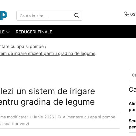
03
ELE
REDUCERI FINALE
ntare cu apa si pompe /
tem de irigare eficient pentru gradina de legume
Ca
ezi un sistem de irigare
pentru gradina de legume
Ali
po
ima modificare: 11 Iunie 2026
|
Alimentare cu apa si pompe
,
Scu
a spatiilor verzi
pen