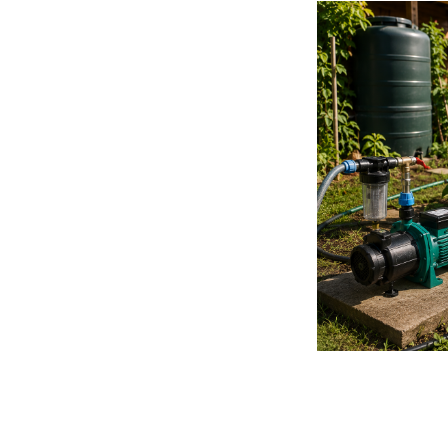
Granulatoare
Masini - Aparate umplut carnati
Masini de taiat parchet / placi
Masini de tocat carne
Masini de tuns gazon
Maturi rotative
Mobila gradina si terasa
Casute de gradina
Gratare gradina
Mobilier gradina si terasa
Motoburghie si masini sa sapat
santuri
Motocoase si trimmere
Plasa de umbrire, mascare gard