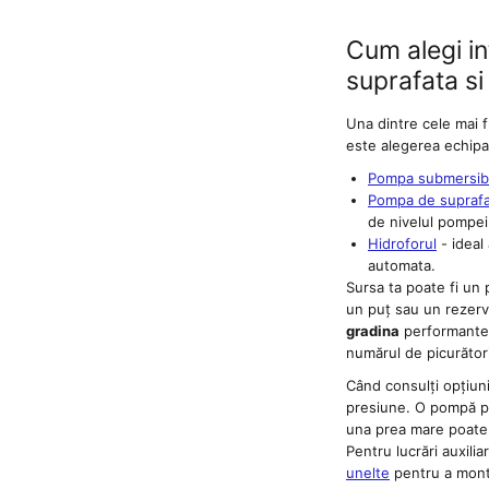
acumulator Detoolz FLEXI POWER
Slefuitoare cu acumulator Detoolz
Cum alegi i
FLEXI POWER
suprafata si
Generatoare electrice
Una dintre cele mai f
Accesorii generatoare
este alegerea echipam
Automatizari generatoare
Pompa submersibi
Pompa de supraf
Generatoare de uz general
de nivelul pompei
Hidroforul
- ideal
Generatoare digitale
automata.
Generatoare insonorizate
Sursa ta poate fi un
un puț sau un rezervo
Generatoare solare/statii de
gradina
performante.
alimentare portabile
numărul de picurători
Generatoare sudura
Când consulți opțiun
presiune. O pompă pre
una prea mare poate 
Pentru lucrări auxili
unelte
pentru a monta