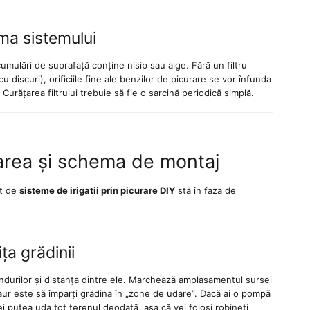
rator
Generator
Generator
ital
open frame
open frame
rtor
Stager FD
Ruris R-
ima sistemului
.0000
3563.0000
3668.0000
ger
6500ER
Power GE
ON
RON
RON
giS
G2+ATS 5.5
8000RC, 15
00i
kW,
CP, 7.5 kW,
umulări de suprafață conține nisip sau alge. Fără un filtru
orizat
monofazat,
monofazat,
u discuri), orificiile fine ale benzilor de picurare se vor înfunda
W,
benzina,
benzina,
Curățarea filtrului trebuie să fie o sarcină periodică simplă.
azat,
pornire
pornire
ina,
electrica,
electrica,
inaj
bobinaj
bobinaj
ru,
cupru,
cupru 100%,
 eco
telecomanda,
telecomanda
carea și schema de montaj
automatizare
monofazata,
conector
ct de
sisteme de irigatii prin picurare DIY
stă în faza de
AUTO
ța grădinii
durilor și distanța dintre ele. Marchează amplasamentul sursei
aur este să împarți grădina în „zone de udare”. Dacă ai o pompă
vei putea uda tot terenul deodată, așa că vei folosi robineți