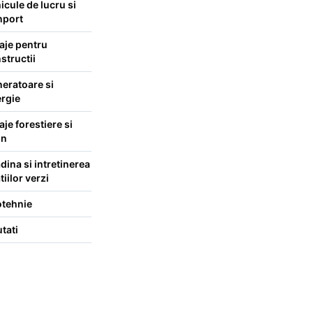
icule de lucru si
nport
laje pentru
structii
eratoare si
rgie
laje forestiere si
mn
dina si intretinerea
tiilor verzi
tehnie
tati