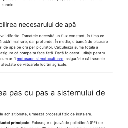
 zonele.
bilirea necesarului de apă
voi diferite. Tomatele necesită un flux constant, în timp ce
ă udări mai rare, dar profunde. În medie, o bandă de picurare
litri de apă pe oră per picurător. Calculează suma totală a
 asigura că pompa ta face față. Dacă folosești utilaje pentru
 cum ar fi
motosape si motocultoare
, asigură-te că traseele
afectate de viitoarele lucrări agricole.
rea pas cu pas a sistemului de
le achiziționate, urmează procesul fizic de instalare.
ctei principale:
Folosește o țeavă de polietilenă (PE) de