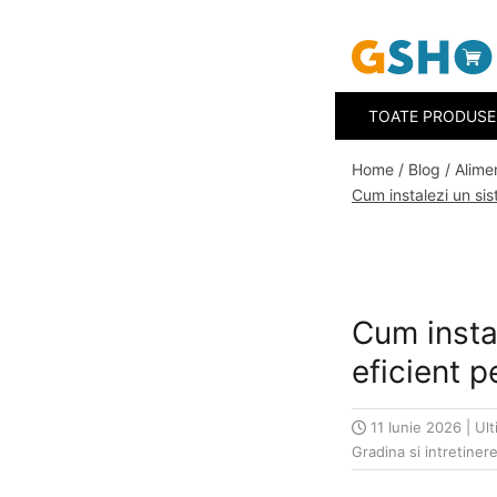
Toate Produsele
TOATE PRODUS
Curte, gradina, microferme
Accesorii curte si gradina
Home /
Blog /
Alime
Accesorii motocoase si trimmere
Cum instalezi un sis
Aparate de spalat cu presiune
Atomizoare si pulverizatoare
Cantarire
Cum instal
Deshidratoare fructe si legume
eficient 
Despicatoare busteni
Ferastraie cu lant
11 Iunie 2026
|
Ult
Gradina si intretinere
Foarfece gard viu
Freze de zapada