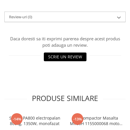
Slefuitoare electrice
Tehnica diamantata
Review-uri
(0)
Carote diamantate
Discuri diamantate
Masini de carotat
Daca doresti sa iti exprimi parerea despre acest produs
Ventilatoare industriale
poti adauga un review.
SCRIE UN REVIEW
PRODUSE SIMILARE
Stager PA800 electropalan
Mai compactor Masalta
-14%
-13%
800kg, 1350W, monofazat
MR68H 1155000068 motor
Honda GX100, benzina