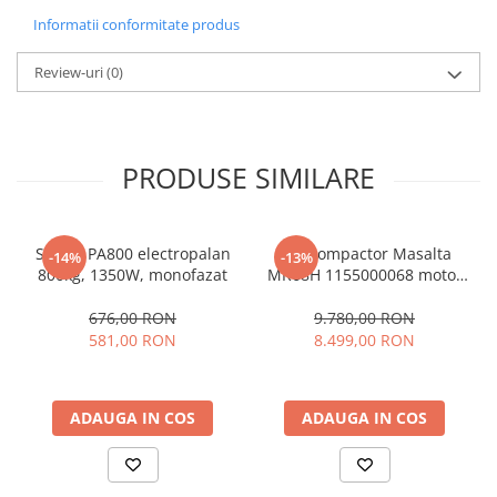
Slefuitoare electrice
Informatii conformitate produs
Tehnica diamantata
Review-uri
(0)
Carote diamantate
Discuri diamantate
Masini de carotat
PRODUSE SIMILARE
Ventilatoare industriale
Stager PA800 electropalan
Mai compactor Masalta
-14%
-13%
800kg, 1350W, monofazat
MR68H 1155000068 motor
Honda GX100, benzina
676,00 RON
9.780,00 RON
581,00 RON
8.499,00 RON
ADAUGA IN COS
ADAUGA IN COS