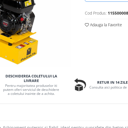
Cod Produs:
11550000
Adauga la Favorite
DESCHIDEREA COLETULUI LA
LIVRARE
RETUR IN 14 ZILE
Pentru majoritatea produselor iti
Consulta aici politica de
putem oferi serviciul de deschidere
a coletului inainte de a achita.
. Echipament puternic si fiabil, ideal pentru suprafete din beton si