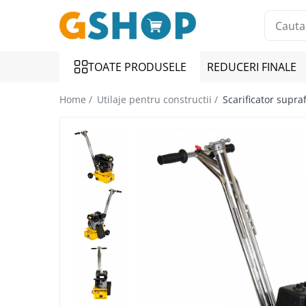
Toate Produsele
TOATE PRODUSELE
REDUCERI FINALE
Curte, gradina, microferme
Accesorii curte si gradina
Home /
Utilaje pentru constructii /
Scarificator supr
Accesorii motocoase si trimmere
Aparate de spalat cu presiune
Atomizoare si pulverizatoare
Cantarire
Deshidratoare fructe si legume
Despicatoare busteni
Ferastraie cu lant
Foarfece gard viu
Freze de zapada
Granulatoare