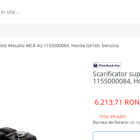
afete Masalta MC8-4U 1155000084, Honda GX160, benzina
Scarificator s
1155000084, H
6.213,71 RON
STOC EPUIZAT
Durata de livrare:
de reg