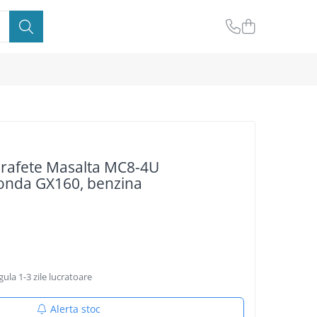
uprafete Masalta MC8-4U
onda GX160, benzina
ula 1-3 zile lucratoare
Alerta stoc