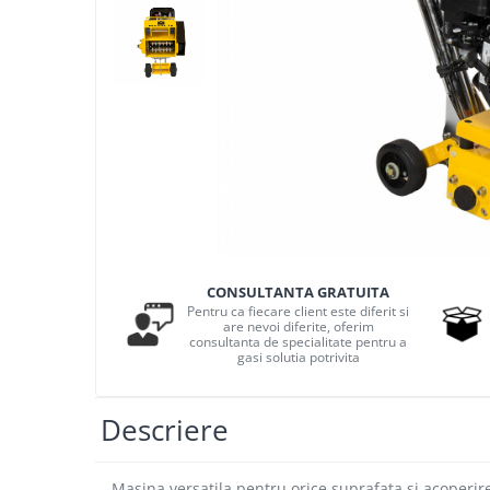
Masini - Aparate umplut carnati
Masini de taiat parchet / placi
Masini de tocat carne
Masini de tuns gazon
Maturi rotative
Mobila gradina si terasa
Casute de gradina
Gratare gradina
Mobilier gradina si terasa
CONSULTANTA GRATUITA
Pentru ca fiecare client este diferit si
Motoburghie si masini sa sapat
are nevoi diferite, oferim
santuri
consultanta de specialitate pentru a
gasi solutia potrivita
Motocoase si trimmere
Plasa de umbrire, mascare gard
Descriere
Pompe de apa
Accesorii pompe
Masina versatila pentru orice suprafata si acoperire