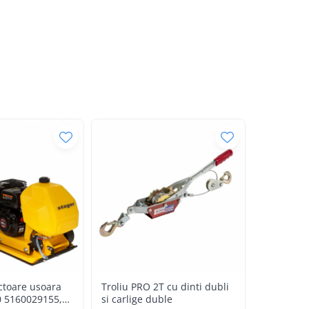
ctoare usoara
Troliu PRO 2T cu dinti dubli
Troliu PRO
0 5160029155,
si carlige duble
si carlige 