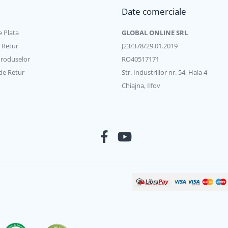
bobinaj
cupru 100%,
cupru,
Date comerciale
telecomanda
telecomanda,
automatizare
 Plata
GLOBAL ONLINE SRL
monofazata,
e Retur
J23/378/29.01.2019
conector
AUTO
Produselor
RO40517171
de Retur
Str. Industriilor nr. 54, Hala 4
Chiajna, Ilfov