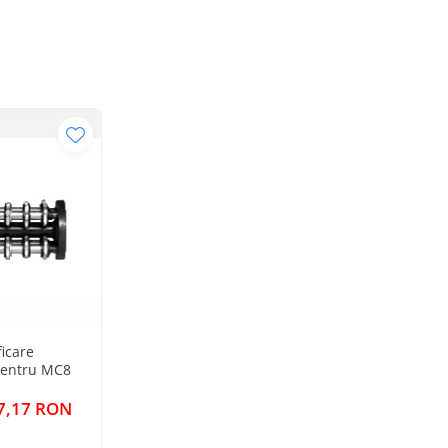
e cu aer
sorii. Acestea sunt disponibile optional.
icare
pentru MC8
7,17 RON