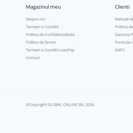
2 fire
eco
Magazinul meu
Clienti
Aere conditionate
Aeroterme electrice
Despre noi
Metode de
Aeroterme pe gaz
Termeni si Conditii
Politica d
Boilere
Politica de Confidentialitate
Garantia 
Politica de livrare
Formular 
Centrale termice
Termeni si Conditii LeanPay
ANPC
Accesorii centrale termice electrice
Contact
Accesorii centrale termice pe gaz
Accesorii centrale termice pe
lemne
Cazane de abur
Centrale termice pe combustibil
solid
Incalzire in pardoseala
©Copyright GLOBAL ONLINE SRL 2026
Accesorii incalzire in pardoseala
Automatizari incalzire in
pardoseala