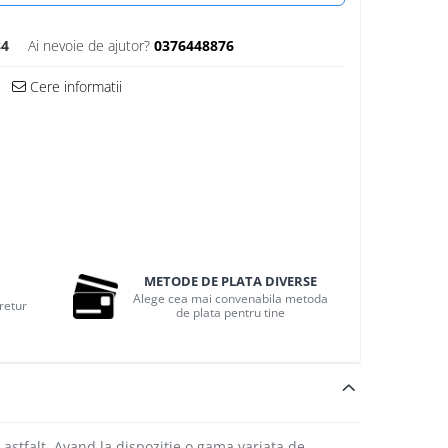
84
Ai nevoie de ajutor?
0376448876
Cere informatii
METODE DE PLATA DIVERSE
Alege cea mai convenabila metoda
 retur
de plata pentru tine
 astfalt. Avand la dispozitie o gama variata de