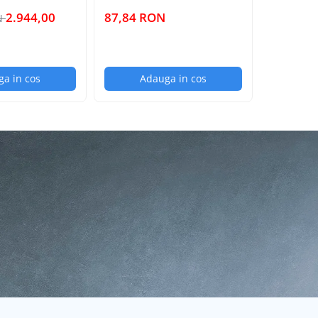
 benzina,
 roti, covor
2.944,00
87,84 RON
158,62
ON
a in cos
Adauga in cos
Ad