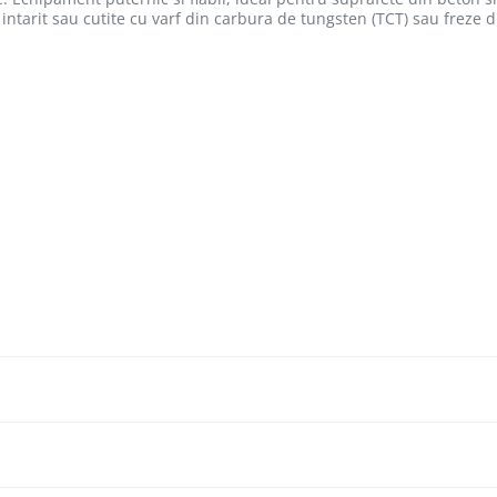
 intarit sau cutite cu varf din carbura de tungsten (TCT) sau freze d
l) permite lucrul fara murdarire
te mici se poate monta o extensie suplimentara