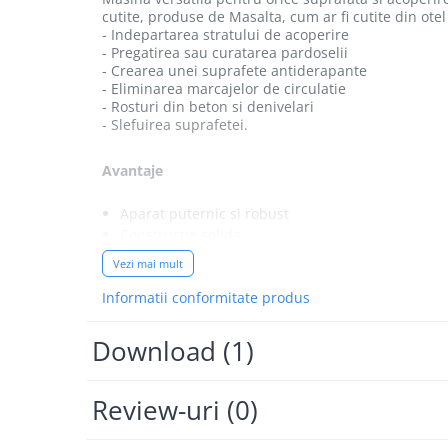
Hidrofoare
cutite, produse de Masalta, cum ar fi cutite din otel
- Indepartarea stratului de acoperire
Motopompe
- Pregatirea sau curatarea pardoselii
Pompe de circulatie
- Crearea unei suprafete antiderapante
- Eliminarea marcajelor de circulatie
Pompe de suprafata
- Rosturi din beton si denivelari
Pompe de transfer combustibil,
- Slefuirea suprafetei.
ulei, lichide alimentare
Pompe submersibile
Avantaje
Pompe submersibile apa
murdara/menajera
Aparat puternic si robust
Rezervoare din polietilena
Constructie solida
Varietate mare de cutite (disponibile optional)
Scari
Vezi mai mult
Productivitate crescuta
Suflante frunze
Informatii conformitate produs
Actionare cu motor benzina
Manere ergonomice
Tocatoare crengi si furaje
Prin cuplarea la un aspirator industrial (optiona
Download (1)
Echipamente de protectie
Optional, pentru spatii greu accesibile sau foar
Incaltaminte
Date tehnice
Review-uri
(0)
Bocanci de protectie
Latime de lucru: 200 mm
Manusi si palmare
Putere motor: 4.1 kW (5.5 CP)