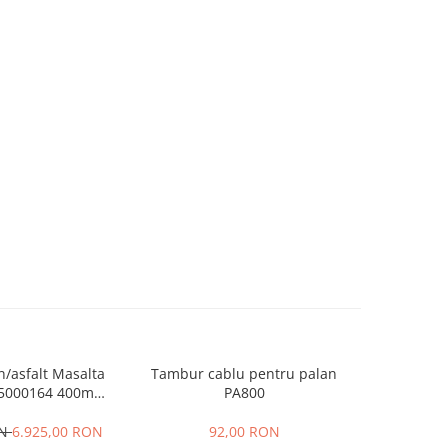
n/asfalt Masalta
Tambur cablu pentru palan
Masalt
-14%
164 400mm,
PA800
compacto
 GX390, benzina
G2
ON
6.925,00 RON
92,00 RON
3.354,0