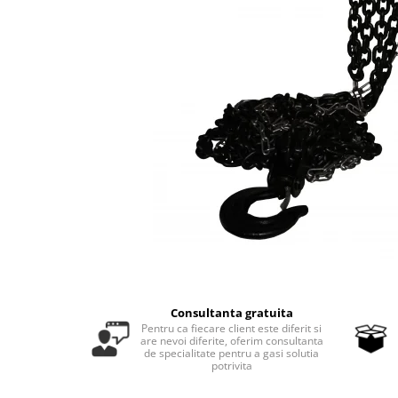
Masini - Aparate umplut carnati
Masini de taiat parchet / placi
Masini de tocat carne
Masini de tuns gazon
Maturi rotative
Mobila gradina si terasa
Casute de gradina
Gratare gradina
Mobilier gradina si terasa
Motoburghie si masini sa sapat
santuri
Motocoase si trimmere
Consultanta gratuita
Pentru ca fiecare client este diferit si
Plasa de umbrire, mascare gard
are nevoi diferite, oferim consultanta
de specialitate pentru a gasi solutia
Pompe de apa
potrivita
Accesorii pompe