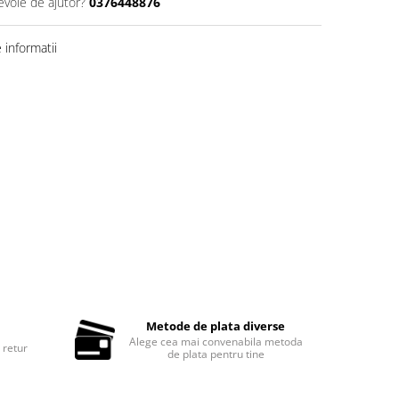
evoie de ajutor?
0376448876
informatii
Metode de plata diverse
Alege cea mai convenabila metoda
 retur
de plata pentru tine