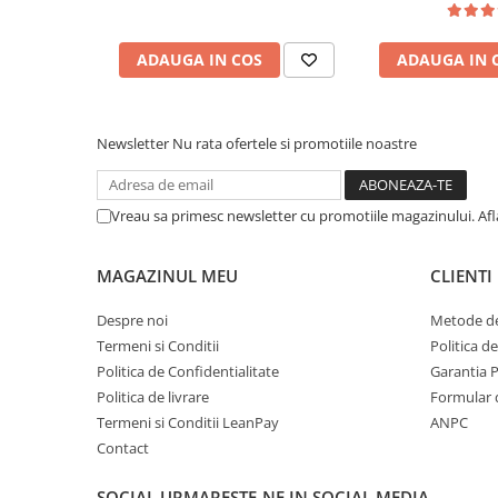
Protectie mecanica
Protectie sudura
ADAUGA IN COS
ADAUGA IN 
Protectie taiere si perforatii
Protectia capului
Newsletter
Nu rata ofertele si promotiile noastre
Casti de protectie
Masti de protectie
Ochelari si viziere de protectie
Vreau sa primesc newsletter cu promotiile magazinului. Af
Echipamente platforma cu
acumulator unic Detoolz FLEXI
MAGAZINUL MEU
CLIENTI
POWER
Acumulatori si incarcatoare
platforma Detoolz FLEXI POWER
Despre noi
Metode de
Ciocane rotopercutoare cu
Termeni si Conditii
Politica d
acumulator Detoolz FLEXI POWER
Politica de Confidentialitate
Garantia 
Politica de livrare
Formular 
Drujbe/fierastraie electrice cu lant
acumulator Detoolz FLEXI POWER
Termeni si Conditii LeanPay
ANPC
Contact
Fierastraie circulare cu acumulator
Detoolz FLEXI POWER
SOCIAL
URMARESTE-NE IN SOCIAL MEDIA