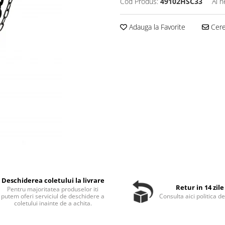
Cod Produs:
49102HSC33
Ai n
Adauga la Favorite
Cere 
Deschiderea coletului la livrare
Retur in 14 zile
Pentru majoritatea produselor iti
putem oferi serviciul de deschidere a
Consulta aici politica de
coletului inainte de a achita.