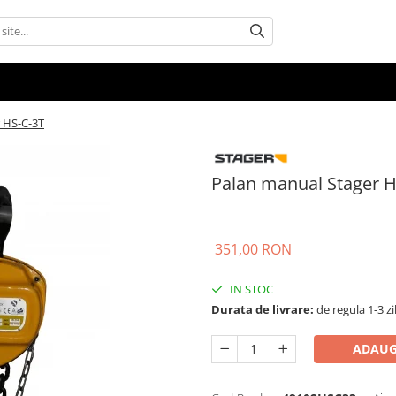
 HS-C-3T
Palan manual Stager H
351,00 RON
IN STOC
Durata de livrare:
de regula 1-3 zi
ADAUG