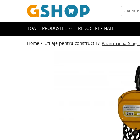
Toate Produsele
TOATE PRODUSELE
REDUCERI FINALE
Curte, gradina, microferme
Accesorii curte si gradina
Home /
Utilaje pentru constructii /
Palan manual Stager
Accesorii motocoase si trimmere
Aparate de spalat cu presiune
Atomizoare si pulverizatoare
Cantarire
Deshidratoare fructe si legume
Despicatoare busteni
Ferastraie cu lant
Foarfece gard viu
Freze de zapada
Granulatoare