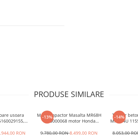
PRODUSE SIMILARE
oare usoara
Mai compactor Masalta MR68H
Taietor beto
-13%
-14%
5160029155,
1155000068 motor Honda
MF16-4U 1155000
zina, rezervor
GX100, benzina
motor Honda
vor silicon
.944,00 RON
9.780,00 RON
8.499,00 RON
8.053,00 R