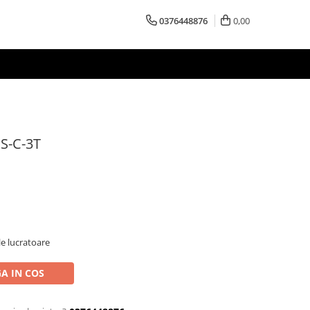
0376448876
0,00
S-C-3T
le lucratoare
A IN COS