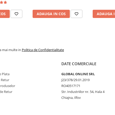
COS
ADAUGA IN COS
ADAUGA I
la mai multe in
Politica de Confidentialitate
DATE COMERCIALE
 Plata
GLOBAL ONLINE SRL
e Retur
J23/378/29.01.2019
Produselor
RO40517171
de Retur
Str. Industriilor nr. 54, Hala 4
Chiajna, Ilfov