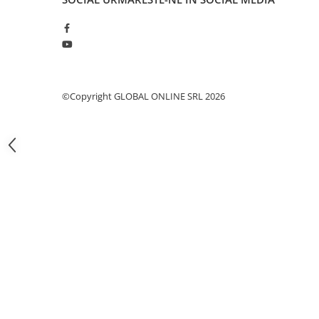
Fierastraie pendulare orizontale cu
acumulator Detoolz FLEXI POWER
Fierastraie pendulare verticale
("soricel") cu acumulator Detoolz
FLEXI POWER
Masini de gaurit si insurubat cu
©Copyright GLOBAL ONLINE SRL 2026
acumulator Detoolz FLEXI POWER
Pistoale de vopsit cu acumulator
Detoolz FLEXI POWER
Polizoare unghiulare cu
acumulator Detoolz FLEXI POWER
Slefuitoare cu acumulator Detoolz
FLEXI POWER
Generatoare electrice
Accesorii generatoare
Automatizari generatoare
Generatoare de uz general
Generatoare digitale