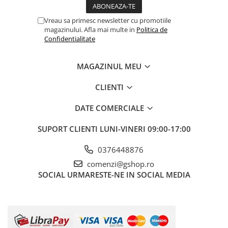
Boilere
Centrale termice
Vreau sa primesc newsletter cu promotiile
magazinului. Afla mai multe in
Politica de
Accesorii centrale termice electrice
Confidentialitate
Accesorii centrale termice pe gaz
Accesorii centrale termice pe
MAGAZINUL MEU
lemne
Cazane de abur
CLIENTI
Centrale termice pe combustibil
solid
DATE COMERCIALE
Incalzire in pardoseala
SUPORT CLIENTI
LUNI-VINERI 09:00-17:00
Accesorii incalzire in pardoseala
Automatizari incalzire in
0376448876
pardoseala
comenzi@gshop.ro
Colectoare si distribuitoare
SOCIAL
URMARESTE-NE IN SOCIAL MEDIA
pardoseala
Teava incalzire in pardoseala
Incalzitoare terasa si accesorii
Purificatoare de aer