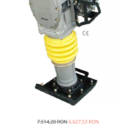
Masini - Aparate umplut carnati
Masini de taiat parchet / placi
Masini de tocat carne
Masini de tuns gazon
Maturi rotative
Mobila gradina si terasa
Casute de gradina
Gratare gradina
Mobilier gradina si terasa
Motoburghie si masini sa sapat
santuri
Motocoase si trimmere
Plasa de umbrire, mascare gard
7.514,20 RON
6.627,53 RON
Pompe de apa
Accesorii pompe