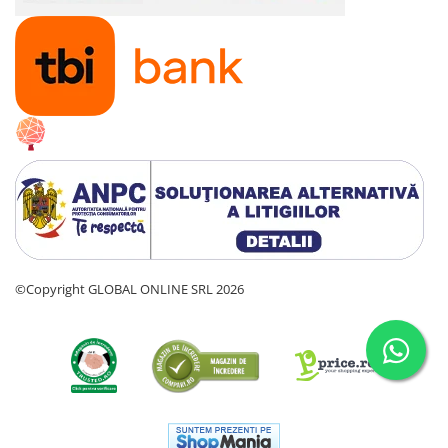
Radiatoare
Convectoare electrice
Radiatoare din aluminiu
Radiatoare din otel
Sisteme de ventilatie
Smart Home
Tunuri de aer cald
Vitrine frigorifice
Panouri solare
Panouri solare fotovoltaice
©Copyright GLOBAL ONLINE SRL 2026
Invertoare trifazate on-grid
Panouri solare policristaline
Sisteme fotovoltaice ON-GRID -
monofazate
Sisteme sustinere si accesorii
montaj panouri fotovoltaice