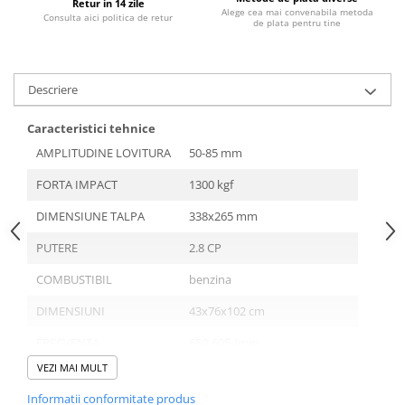
Retur in 14 zile
Alege cea mai convenabila metoda
Consulta aici politica de retur
Protectie mecanica
de plata pentru tine
Protectie sudura
Protectie taiere si perforatii
Descriere
Protectia capului
Casti de protectie
Caracteristici tehnice
Masti de protectie
AMPLITUDINE LOVITURA
50-85 mm
Ochelari si viziere de protectie
FORTA IMPACT
1300 kgf
Echipamente platforma cu
acumulator unic Detoolz FLEXI
DIMENSIUNE TALPA
338x265 mm
POWER
Acumulatori si incarcatoare
PUTERE
2.8 CP
platforma Detoolz FLEXI POWER
Ciocane rotopercutoare cu
COMBUSTIBIL
benzina
acumulator Detoolz FLEXI POWER
DIMENSIUNI
43x76x102 cm
Drujbe/fierastraie electrice cu lant
acumulator Detoolz FLEXI POWER
FRECVENTA
650-695 /min
VEZI MAI MULT
Fierastraie circulare cu acumulator
GREUTATE
60 kg
Detoolz FLEXI POWER
Informatii conformitate produs