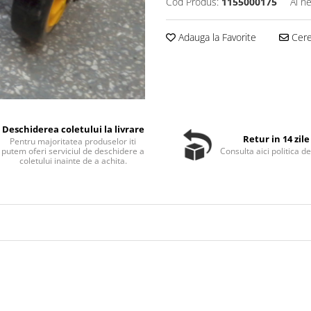
Cod Produs:
1155000175
Ai n
Adauga la Favorite
Cere 
Deschiderea coletului la livrare
Retur in 14 zile
Pentru majoritatea produselor iti
putem oferi serviciul de deschidere a
Consulta aici politica de
coletului inainte de a achita.