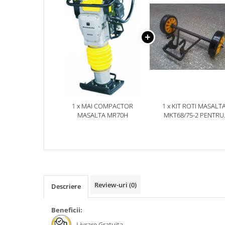
Hidrofoare
Motopompe
Pompe de circulatie
Pompe de suprafata
Pompe de transfer combustibil,
ulei, lichide alimentare
Pompe submersibile
Pompe submersibile apa
murdara/menajera
1 x MAI COMPACTOR
1 x KIT ROTI MASALT
MASALTA MR70H
MKT68/75-2 PENTRU
Rezervoare din polietilena
MR60/68/75R
Scari
Suflante frunze
Tocatoare crengi si furaje
Echipamente de protectie
Review-uri
(0)
Descriere
Incaltaminte
Bocanci de protectie
Beneficii:
Manusi si palmare
Livrare Gratuita