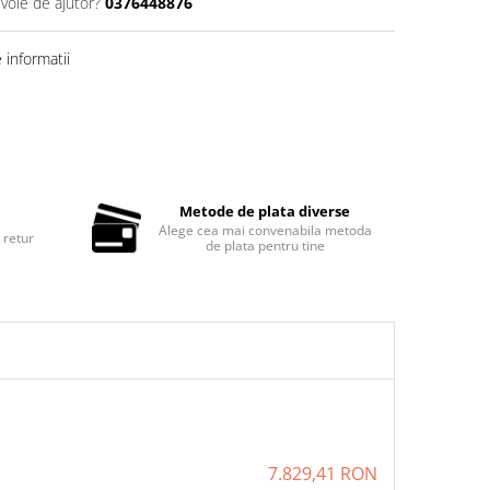
evoie de ajutor?
0376448876
informatii
Metode de plata diverse
Alege cea mai convenabila metoda
 retur
de plata pentru tine
7.829,41 RON