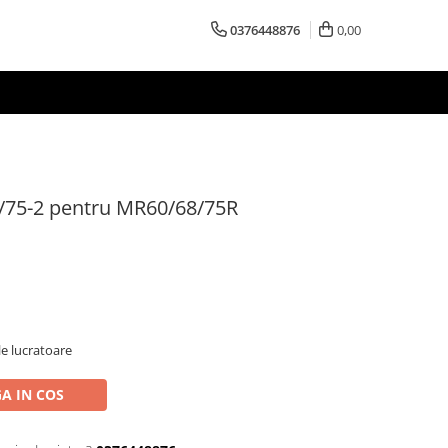
0376448876
0,00
8/75-2 pentru MR60/68/75R
le lucratoare
A IN COS