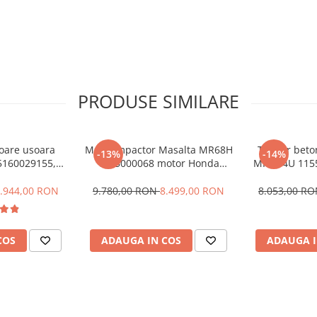
PRODUSE SIMILARE
oare usoara
Mai compactor Masalta MR68H
Taietor beto
-13%
-14%
5160029155,
1155000068 motor Honda
MF16-4U 1155000
zina, rezervor
GX100, benzina
motor Honda
vor silicon
.944,00 RON
9.780,00 RON
8.499,00 RON
8.053,00 R
COS
ADAUGA IN COS
ADAUGA I