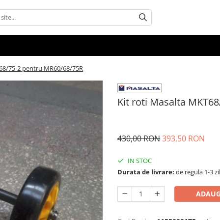
T68/75-2 pentru MR60/68/75R
Kit roti Masalta MKT6
430,00 RON
393,50 RON
IN STOC
Durata de livrare:
de regula 1-3 zi
ADAUG