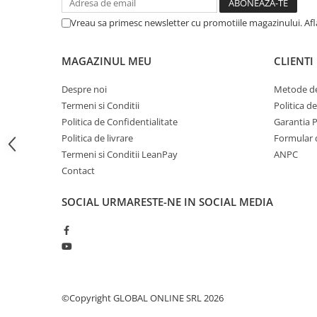
Fierastraie pendulare orizontale cu
Vreau sa primesc newsletter cu promotiile magazinului. Af
acumulator Detoolz FLEXI POWER
Fierastraie pendulare verticale
("soricel") cu acumulator Detoolz
MAGAZINUL MEU
CLIENTI
FLEXI POWER
Masini de gaurit si insurubat cu
Despre noi
Metode de
acumulator Detoolz FLEXI POWER
Termeni si Conditii
Politica d
Pistoale de vopsit cu acumulator
Politica de Confidentialitate
Garantia 
Detoolz FLEXI POWER
Politica de livrare
Formular 
Polizoare unghiulare cu
Termeni si Conditii LeanPay
ANPC
acumulator Detoolz FLEXI POWER
Contact
Slefuitoare cu acumulator Detoolz
SOCIAL
URMARESTE-NE IN SOCIAL MEDIA
FLEXI POWER
Generatoare electrice
Accesorii generatoare
Automatizari generatoare
Generatoare de uz general
©Copyright GLOBAL ONLINE SRL 2026
Generatoare digitale