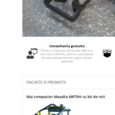
Masini - Aparate umplut carnati
Masini de taiat parchet / placi
Masini de tocat carne
Masini de tuns gazon
Maturi rotative
Consultanta gratuita
Mobila gradina si terasa
Pentru ca fiecare client este diferit si
are nevoi diferite, oferim consultanta
Casute de gradina
de specialitate pentru a gasi solutia
Gratare gradina
potrivita
Mobilier gradina si terasa
Motoburghie si masini sa sapat
santuri
PACHETE SI PROMOTII
Motocoase si trimmere
Plasa de umbrire, mascare gard
Mai compactor Masalta MR70H cu kit de roti
Pompe de apa
Accesorii pompe