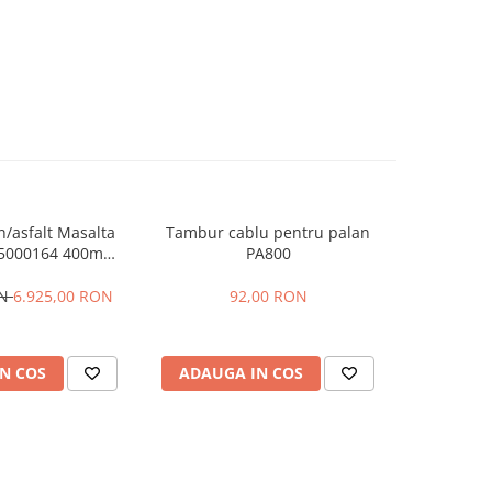
n/asfalt Masalta
Tambur cablu pentru palan
Masalt
-14%
164 400mm,
PA800
compacto
 GX390, benzina
G2
ON
6.925,00 RON
92,00 RON
3.354,0
N COS
ADAUGA IN COS
ADAUG