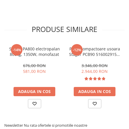
Slefuitoare electrice
Tehnica diamantata
Carote diamantate
PRODUSE SIMILARE
Discuri diamantate
Masini de carotat
Ventilatoare industriale
Stager PA800 electropalan
Placa compactoare usoara
-14%
-12%
800kg, 1350W, monofazat
Stager PCB90 5160029155,
Loncin G200F benzina,
rezervor apa, roti, covor
676,00 RON
3.346,00 RON
silicon
581,00 RON
2.944,00 RON
ADAUGA IN COS
ADAUGA IN COS
Newsletter
Nu rata ofertele si promotiile noastre