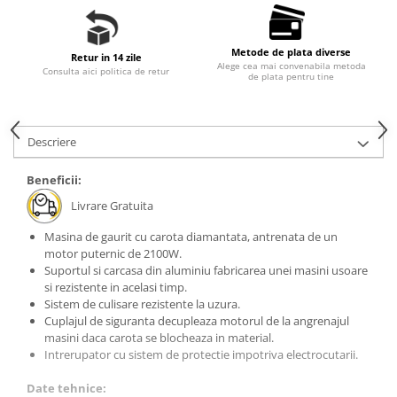
Slefuitoare electrice
Tehnica diamantata
Metode de plata diverse
Retur in 14 zile
Carote diamantate
Alege cea mai convenabila metoda
Consulta aici politica de retur
de plata pentru tine
Discuri diamantate
Masini de carotat
Ventilatoare industriale
Descriere
Beneficii:
Livrare Gratuita
Masina de gaurit cu carota diamantata, antrenata de un
motor puternic de 2100W.
Suportul si carcasa din aluminiu fabricarea unei masini usoare
si rezistente in acelasi timp.
Sistem de culisare rezistente la uzura.
Cuplajul de siguranta decupleaza motorul de la angrenajul
masini daca carota se blocheaza in material.
Intrerupator cu sistem de protectie impotriva electrocutarii.
Date tehnice: