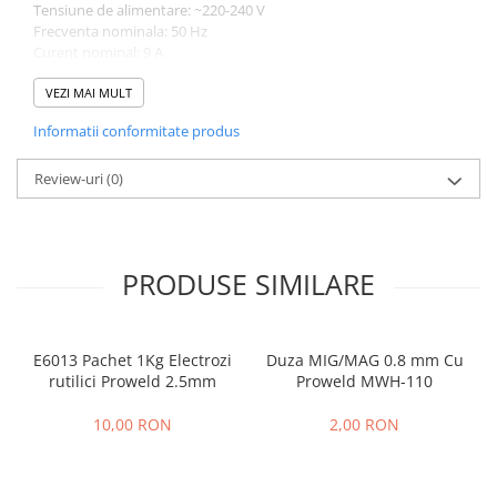
Tensiune de alimentare: ~220-240 V
Frecventa nominala: 50 Hz
Curent nominal: 9 A
Putere absorbita: 2100 W
Turatie: 820 rpm
VEZI MAI MULT
Dimensiuni corp: 314x203x409 mm
Informatii conformitate produs
Greutate corp: 11.3 kg
Diametru max.: 150 mm
Diametru optim: 68-110 mm
Review-uri
(0)
Dimensiuni suport de gaurit: 228x180x789 mm
Greutate suport: 3.4 kg
Greutate max. de operare intreg ansamblu: 22.88 kg
PRODUSE SIMILARE
E6013 Pachet 1Kg Electrozi
Duza MIG/MAG 0.8 mm Cu
rutilici Proweld 2.5mm
Proweld MWH-110
10,00 RON
2,00 RON