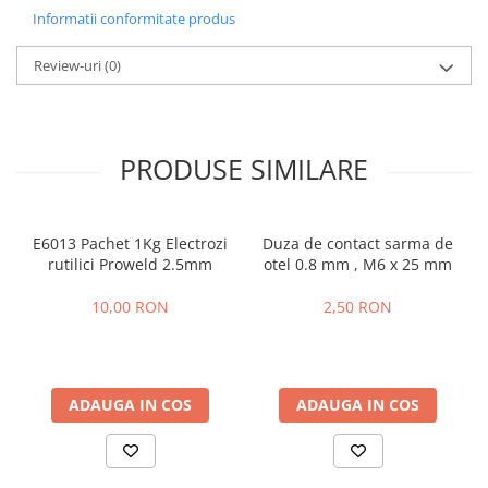
Slefuitoare electrice
Informatii conformitate produs
Tehnica diamantata
Review-uri
(0)
Carote diamantate
Discuri diamantate
Masini de carotat
PRODUSE SIMILARE
Ventilatoare industriale
E6013 Pachet 1Kg Electrozi
Duza de contact sarma de
rutilici Proweld 2.5mm
otel 0.8 mm , M6 x 25 mm
10,00 RON
2,50 RON
ADAUGA IN COS
ADAUGA IN COS