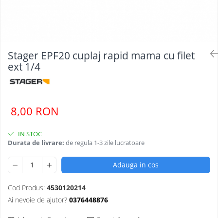
Masini - Aparate umplut carnati
Masini de taiat parchet / placi
Masini de tocat carne
Stager EPF20 cuplaj rapid mama cu filet
Masini de tuns gazon
ext 1/4
Maturi rotative
Mobila gradina si terasa
Casute de gradina
8,00 RON
Gratare gradina
Mobilier gradina si terasa
IN STOC
Motoburghie si masini sa sapat
Durata de livrare:
de regula 1-3 zile lucratoare
santuri
Adauga in cos
Motocoase si trimmere
Plasa de umbrire, mascare gard
Cod Produs:
4530120214
Pompe de apa
Ai nevoie de ajutor?
0376448876
Accesorii pompe