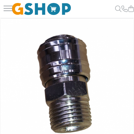
Toate Produsele
Curte, gradina, microferme
Accesorii curte si gradina
Accesorii motocoase si trimmere
Aparate de spalat cu presiune
Atomizoare si pulverizatoare
Cantarire
Deshidratoare fructe si legume
Despicatoare busteni
Ferastraie cu lant
Foarfece gard viu
Freze de zapada
Granulatoare