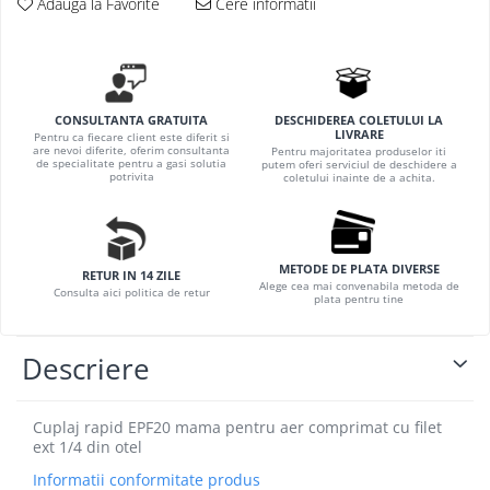
Adauga la Favorite
Cere informatii
Hidrofoare
Motopompe
Pompe de circulatie
Pompe de suprafata
DESCHIDEREA COLETULUI LA
CONSULTANTA GRATUITA
Pompe de transfer combustibil,
LIVRARE
Pentru ca fiecare client este diferit si
ulei, lichide alimentare
are nevoi diferite, oferim consultanta
Pentru majoritatea produselor iti
de specialitate pentru a gasi solutia
putem oferi serviciul de deschidere a
Pompe submersibile
potrivita
coletului inainte de a achita.
Pompe submersibile apa
murdara/menajera
Rezervoare din polietilena
METODE DE PLATA DIVERSE
RETUR IN 14 ZILE
Alege cea mai convenabila metoda de
Scari
Consulta aici politica de retur
plata pentru tine
Suflante frunze
Tocatoare crengi si furaje
Descriere
Echipamente de protectie
Incaltaminte
Cuplaj rapid EPF20 mama pentru aer comprimat cu filet
ext 1/4 din otel
Bocanci de protectie
Informatii conformitate produs
Manusi si palmare