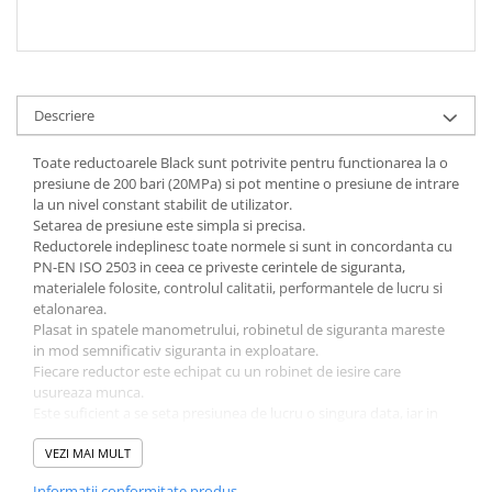
Descriere
Toate reductoarele Black sunt potrivite pentru functionarea la o
presiune de 200 bari (20MPa) si pot mentine o presiune de intrare
la un nivel constant stabilit de utilizator.
Setarea de presiune este simpla si precisa.
Reductorele indeplinesc toate normele si sunt in concordanta cu
PN-EN ISO 2503 in ceea ce priveste cerintele de siguranta,
materialele folosite, controlul calitatii, performantele de lucru si
etalonarea.
Plasat in spatele manometrului, robinetul de siguranta mareste
in mod semnificativ siguranta in exploatare.
Fiecare reductor este echipat cu un robinet de iesire care
usureaza munca.
Este suficient a se seta presiunea de lucru o singura data, iar in
timpul pauzelor sa se inchida robinetul.
Constructia unica a robinetului de reductie, verificata in multi ani
VEZI MAI MULT
de practica, mareste durata de viata si stabilitatea reductorului.
Informatii conformitate produs