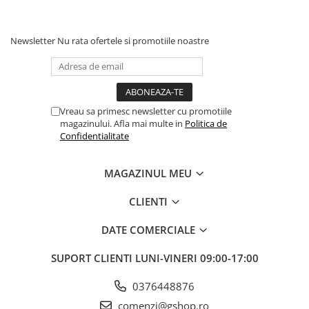
● standard inalt de calitate pentru fiecare piesa
● manometre standardizate de inalta calitate si siguranta
Newsletter
Nu rata ofertele si promotiile noastre
Vreau sa primesc newsletter cu promotiile
magazinului. Afla mai multe in
Politica de
Confidentialitate
MAGAZINUL MEU
CLIENTI
DATE COMERCIALE
SUPORT CLIENTI
LUNI-VINERI 09:00-17:00
0376448876
comenzi@gshop.ro