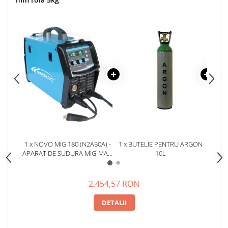
Slefuitoare electrice
Tehnica diamantata
Carote diamantate
Discuri diamantate
Masini de carotat
Ventilatoare industriale
1 x NOVO MIG 180 (N2A50A) -
1 x BUTELIE PENTRU ARGON
1 x
APARAT DE SUDURA MIG-MAG
10L
TIP INVERTOR
2.454,57 RON
DETALII