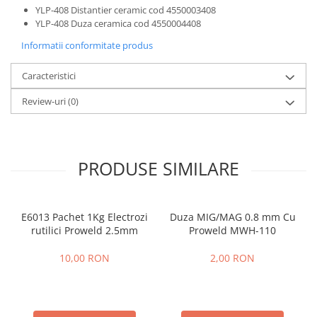
Slefuitoare electrice
YLP-408 Distantier ceramic cod 4550003408
YLP-408 Duza ceramica cod 4550004408
Tehnica diamantata
Informatii conformitate produs
Carote diamantate
Discuri diamantate
Caracteristici
Masini de carotat
Review-uri
(0)
Ventilatoare industriale
PRODUSE SIMILARE
E6013 Pachet 1Kg Electrozi
Duza MIG/MAG 0.8 mm Cu
rutilici Proweld 2.5mm
Proweld MWH-110
10,00 RON
2,00 RON