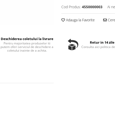
Cod Produs:
4550000003
Ai n
Adauga la Favorite
Cere 
Deschiderea coletului la livrare
Retur in 14 zile
Pentru majoritatea produselor iti
putem oferi serviciul de deschidere a
Consulta aici politica de
coletului inainte de a achita.