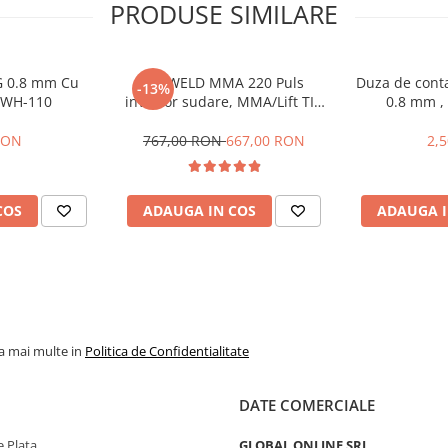
PRODUSE SIMILARE
 0.8 mm Cu
ProWELD MMA 220 Puls
Duza de conta
-13%
MWH-110
invertor sudare, MMA/Lift TIG
0.8 mm ,
G5, 220 Amperi, functie puls,
garantie 3 ani
RON
767,00 RON
667,00 RON
2,
COS
ADAUGA IN COS
ADAUGA I
la mai multe in
Politica de Confidentialitate
DATE COMERCIALE
 Plata
GLOBAL ONLINE SRL