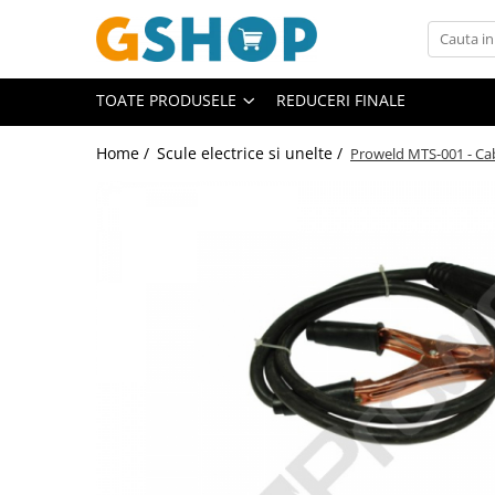
Toate Produsele
TOATE PRODUSELE
REDUCERI FINALE
Curte, gradina, microferme
Accesorii curte si gradina
Home /
Scule electrice si unelte /
Proweld MTS-001 - Ca
Accesorii motocoase si trimmere
Aparate de spalat cu presiune
Atomizoare si pulverizatoare
Cantarire
Deshidratoare fructe si legume
Despicatoare busteni
Ferastraie cu lant
Foarfece gard viu
Freze de zapada
Granulatoare