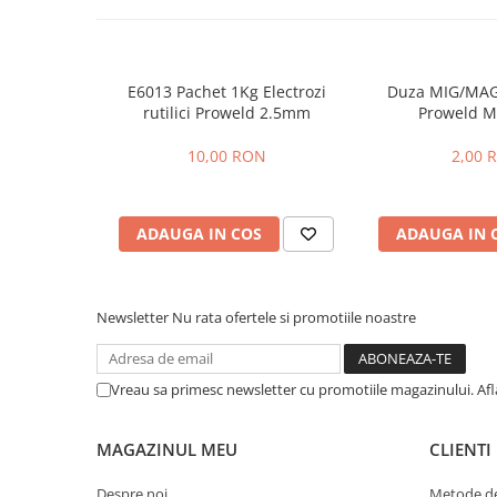
Hidrofoare
Motopompe
Pompe de circulatie
E6013 Pachet 1Kg Electrozi
Duza MIG/MAG
Pompe de suprafata
rutilici Proweld 2.5mm
Proweld 
Pompe de transfer combustibil,
ulei, lichide alimentare
10,00 RON
2,00 
Pompe submersibile
Pompe submersibile apa
murdara/menajera
ADAUGA IN COS
ADAUGA IN 
Rezervoare din polietilena
Scari
Newsletter
Nu rata ofertele si promotiile noastre
Suflante frunze
Tocatoare crengi si furaje
Vreau sa primesc newsletter cu promotiile magazinului. Af
Echipamente de protectie
Incaltaminte
MAGAZINUL MEU
CLIENTI
Bocanci de protectie
Manusi si palmare
Despre noi
Metode de