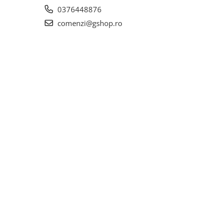
0376448876
comenzi@gshop.ro