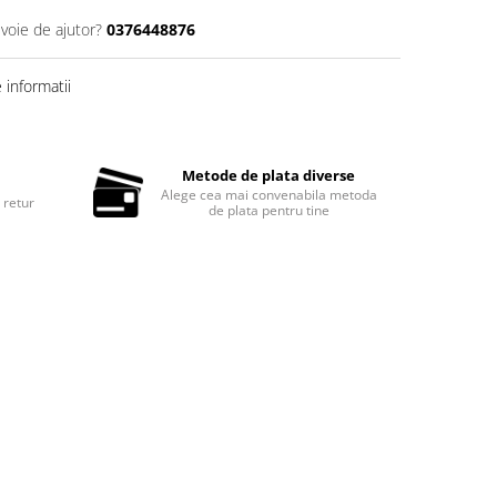
evoie de ajutor?
0376448876
informatii
Metode de plata diverse
Alege cea mai convenabila metoda
 retur
de plata pentru tine