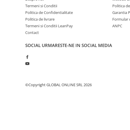
Termeni si Conditii
Politica d
Protectie mecanica
Politica de Confidentialitate
Garantia 
Protectie sudura
Politica de livrare
Formular 
Protectie taiere si perforatii
Termeni si Conditii LeanPay
ANPC
Protectia capului
Contact
Casti de protectie
SOCIAL
URMARESTE-NE IN SOCIAL MEDIA
Masti de protectie
Ochelari si viziere de protectie
Echipamente platforma cu
acumulator unic Detoolz FLEXI
POWER
Acumulatori si incarcatoare
platforma Detoolz FLEXI POWER
©Copyright GLOBAL ONLINE SRL 2026
Ciocane rotopercutoare cu
acumulator Detoolz FLEXI POWER
Drujbe/fierastraie electrice cu lant
acumulator Detoolz FLEXI POWER
Fierastraie circulare cu acumulator
Detoolz FLEXI POWER