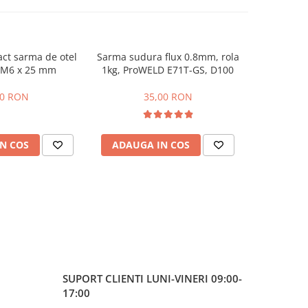
ct sarma de otel
Sarma sudura flux 0.8mm, rola
Proweld
 M6 x 25 mm
1kg, ProWELD E71T-GS, D100
exte
MT
50 RON
35,00 RON
N COS
ADAUGA IN COS
ADAUG
SUPORT CLIENTI
LUNI-VINERI 09:00-
17:00