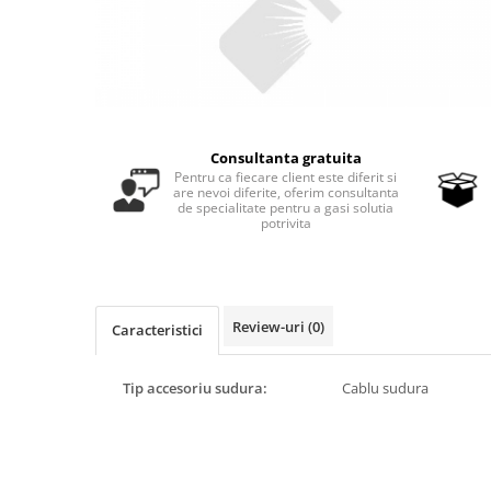
Masini - Aparate umplut carnati
Masini de taiat parchet / placi
Masini de tocat carne
Masini de tuns gazon
Consultanta gratuita
Maturi rotative
Pentru ca fiecare client este diferit si
are nevoi diferite, oferim consultanta
Mobila gradina si terasa
de specialitate pentru a gasi solutia
potrivita
Casute de gradina
Gratare gradina
Mobilier gradina si terasa
Motoburghie si masini sa sapat
Review-uri
(0)
Caracteristici
santuri
Motocoase si trimmere
Tip accesoriu sudura:
Cablu sudura
Plasa de umbrire, mascare gard
Pompe de apa
Accesorii pompe