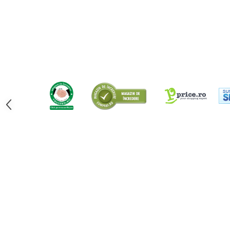
Fierastraie pendulare orizontale cu
acumulator Detoolz FLEXI POWER
Fierastraie pendulare verticale
("soricel") cu acumulator Detoolz
FLEXI POWER
Masini de gaurit si insurubat cu
acumulator Detoolz FLEXI POWER
Pistoale de vopsit cu acumulator
Detoolz FLEXI POWER
Polizoare unghiulare cu
acumulator Detoolz FLEXI POWER
Slefuitoare cu acumulator Detoolz
FLEXI POWER
Generatoare electrice
Accesorii generatoare
Automatizari generatoare
Generatoare de uz general
Generatoare digitale