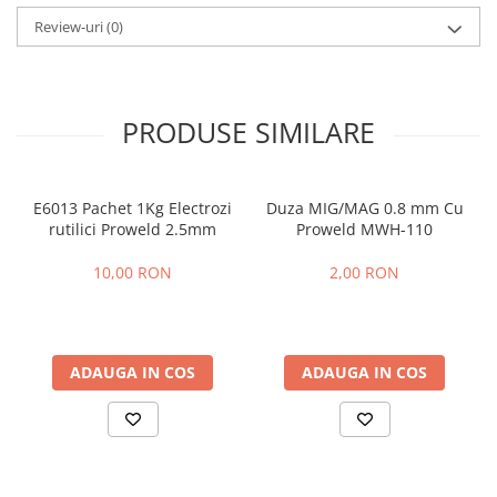
Slefuitoare electrice
Review-uri
(0)
Tehnica diamantata
Carote diamantate
Discuri diamantate
PRODUSE SIMILARE
Masini de carotat
Ventilatoare industriale
E6013 Pachet 1Kg Electrozi
Duza MIG/MAG 0.8 mm Cu
rutilici Proweld 2.5mm
Proweld MWH-110
10,00 RON
2,00 RON
ADAUGA IN COS
ADAUGA IN COS