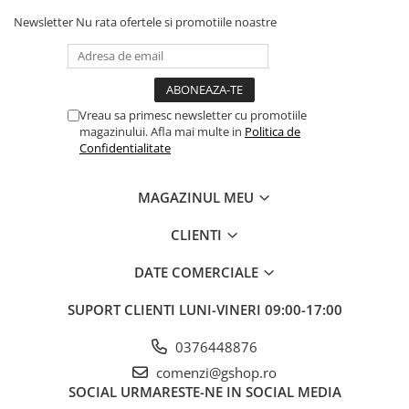
Fierastraie pendulare orizontale cu
Newsletter
Nu rata ofertele si promotiile noastre
acumulator Detoolz FLEXI POWER
Fierastraie pendulare verticale
("soricel") cu acumulator Detoolz
FLEXI POWER
Masini de gaurit si insurubat cu
Vreau sa primesc newsletter cu promotiile
acumulator Detoolz FLEXI POWER
magazinului. Afla mai multe in
Politica de
Confidentialitate
Pistoale de vopsit cu acumulator
Detoolz FLEXI POWER
MAGAZINUL MEU
Polizoare unghiulare cu
acumulator Detoolz FLEXI POWER
CLIENTI
Slefuitoare cu acumulator Detoolz
FLEXI POWER
DATE COMERCIALE
Generatoare electrice
SUPORT CLIENTI
LUNI-VINERI 09:00-17:00
Accesorii generatoare
Automatizari generatoare
0376448876
Generatoare de uz general
comenzi@gshop.ro
SOCIAL
URMARESTE-NE IN SOCIAL MEDIA
Generatoare digitale