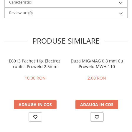
Caracteristici
Protectie mecanica
Review-uri
(0)
Protectie sudura
Protectie taiere si perforatii
Protectia capului
PRODUSE SIMILARE
Casti de protectie
Masti de protectie
Ochelari si viziere de protectie
E6013 Pachet 1Kg Electrozi
Duza MIG/MAG 0.8 mm Cu
Echipamente platforma cu
rutilici Proweld 2.5mm
Proweld MWH-110
acumulator unic Detoolz FLEXI
POWER
Acumulatori si incarcatoare
10,00 RON
2,00 RON
platforma Detoolz FLEXI POWER
Ciocane rotopercutoare cu
acumulator Detoolz FLEXI POWER
ADAUGA IN COS
ADAUGA IN COS
Drujbe/fierastraie electrice cu lant
acumulator Detoolz FLEXI POWER
Fierastraie circulare cu acumulator
Detoolz FLEXI POWER