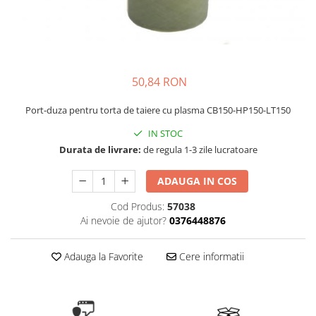
Masini - Aparate umplut carnati
Masini de taiat parchet / placi
Masini de tocat carne
50,84 RON
Masini de tuns gazon
Maturi rotative
Port-duza pentru torta de taiere cu plasma CB150-HP150-LT150
Mobila gradina si terasa
IN STOC
Casute de gradina
Durata de livrare:
de regula 1-3 zile lucratoare
Gratare gradina
ADAUGA IN COS
Mobilier gradina si terasa
Motoburghie si masini sa sapat
Cod Produs:
57038
santuri
Ai nevoie de ajutor?
0376448876
Motocoase si trimmere
Adauga la Favorite
Cere informatii
Plasa de umbrire, mascare gard
Pompe de apa
Accesorii pompe