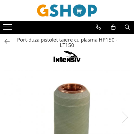
Toate Produsele
Curte, gradina, microferme
Port-duza pistolet taiere cu plasma HP150 -
Accesorii curte si gradina
LT150
Accesorii motocoase si trimmere
Aparate de spalat cu presiune
Atomizoare si pulverizatoare
Cantarire
Deshidratoare fructe si legume
Despicatoare busteni
Ferastraie cu lant
Foarfece gard viu
Freze de zapada
Granulatoare