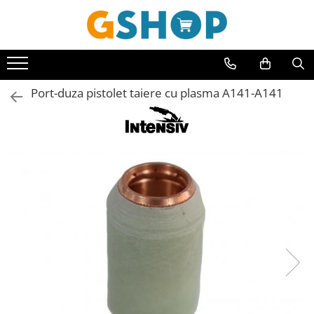
Toate Produsele
Curte, gradina, microferme
Port-duza pistolet taiere cu plasma A141-A141
Accesorii curte si gradina
Accesorii motocoase si trimmere
Aparate de spalat cu presiune
Atomizoare si pulverizatoare
Cantarire
Deshidratoare fructe si legume
Despicatoare busteni
Ferastraie cu lant
Foarfece gard viu
Freze de zapada
Granulatoare