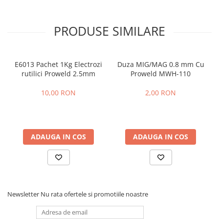
Protectie mecanica
Protectie sudura
PRODUSE SIMILARE
Protectie taiere si perforatii
Protectia capului
E6013 Pachet 1Kg Electrozi
Duza MIG/MAG 0.8 mm Cu
Casti de protectie
rutilici Proweld 2.5mm
Proweld MWH-110
Masti de protectie
Ochelari si viziere de protectie
10,00 RON
2,00 RON
Echipamente platforma cu
acumulator unic Detoolz FLEXI
POWER
Acumulatori si incarcatoare
platforma Detoolz FLEXI POWER
ADAUGA IN COS
ADAUGA IN COS
Ciocane rotopercutoare cu
acumulator Detoolz FLEXI POWER
Drujbe/fierastraie electrice cu lant
acumulator Detoolz FLEXI POWER
Newsletter
Nu rata ofertele si promotiile noastre
Fierastraie circulare cu acumulator
Detoolz FLEXI POWER