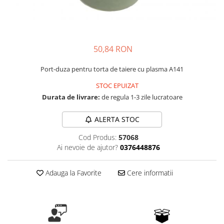
Masini - Aparate umplut carnati
Masini de taiat parchet / placi
Masini de tocat carne
50,84 RON
Masini de tuns gazon
Port-duza pentru torta de taiere cu plasma A141
Maturi rotative
STOC EPUIZAT
Mobila gradina si terasa
Durata de livrare:
de regula 1-3 zile lucratoare
Casute de gradina
Gratare gradina
ALERTA STOC
Mobilier gradina si terasa
Cod Produs:
57068
Motoburghie si masini sa sapat
Ai nevoie de ajutor?
0376448876
santuri
Motocoase si trimmere
Adauga la Favorite
Cere informatii
Plasa de umbrire, mascare gard
Pompe de apa
Accesorii pompe