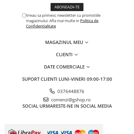
Fierastraie pendulare orizontale cu
acumulator Detoolz FLEXI POWER
Vreau sa primesc newsletter cu promotiile
Fierastraie pendulare verticale
magazinului. Afla mai multe in
Politica de
("soricel") cu acumulator Detoolz
Confidentialitate
FLEXI POWER
Masini de gaurit si insurubat cu
acumulator Detoolz FLEXI POWER
MAGAZINUL MEU
Pistoale de vopsit cu acumulator
CLIENTI
Detoolz FLEXI POWER
Polizoare unghiulare cu
DATE COMERCIALE
acumulator Detoolz FLEXI POWER
SUPORT CLIENTI
LUNI-VINERI 09:00-17:00
Slefuitoare cu acumulator Detoolz
FLEXI POWER
0376448876
Generatoare electrice
comenzi@gshop.ro
Accesorii generatoare
SOCIAL
URMARESTE-NE IN SOCIAL MEDIA
Automatizari generatoare
Generatoare de uz general
Generatoare digitale