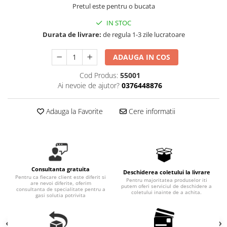
Motopompe
Ciocane rotopercutoare
Pretul este pentru o bucata
Fierastraie
Tunuri de aer cald
Pompe de circulatie
Ciocane rotopercutoare cu
Foarfeci
IN STOC
Vitrine frigorifice
acumulator
Pompe de suprafata
Durata de livrare:
de regula 1-3 zile lucratoare
Masini de batut stalpi
Pompe de transfer combustibil,
ulei, lichide alimentare
Motoare electrice
ADAUGA IN COS
Pompe submersibile
Motoare termice
Cod Produs:
55001
Pompe submersibile apa
Pistoale electrice de suflat aer cald
Ai nevoie de ajutor?
0376448876
murdara/menajera
Pistoale electrice de vopsit
Rezervoare din polietilena
Adauga la Favorite
Cere informatii
Polizoare electrice
Scari
Accesorii si consumabile polizoare
Suflante frunze
electrice de banc
Tocatoare crengi si furaje
Accesorii si consumabile polizoare
unghiulare
Consultanta gratuita
Deschiderea coletului la livrare
Polizoare electrice de banc
Pentru ca fiecare client este diferit si
Pentru majoritatea produselor iti
are nevoi diferite, oferim
putem oferi serviciul de deschidere a
Polizoare unghiulare electrice (flex)
consultanta de specialitate pentru a
coletului inainte de a achita.
gasi solutia potrivita
ProWeld Professional
Redresoare si roboti de pornire