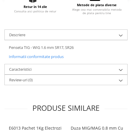
Slefuitoare electrice
Metode de plata diverse
Retur in 14 zile
Alege cea mai convenabila metoda
Consulta aici politica de retur
Tehnica diamantata
de plata pentru tine
Carote diamantate
Discuri diamantate
Descriere
Masini de carotat
Ventilatoare industriale
Penseta TIG - WIG 1.6 mm SR17, SR26
Informatii conformitate produs
Caracteristici
Review-uri
(0)
PRODUSE SIMILARE
E6013 Pachet 1Kg Electrozi
Duza MIG/MAG 0.8 mm Cu