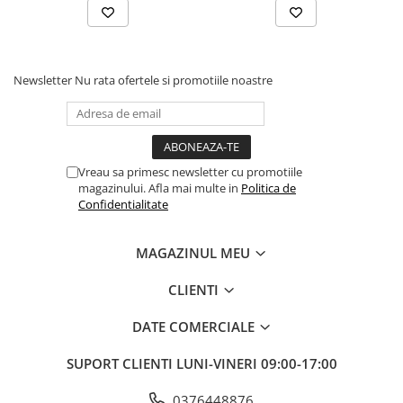
Fierastraie pendulare orizontale cu
acumulator Detoolz FLEXI POWER
Fierastraie pendulare verticale
("soricel") cu acumulator Detoolz
Newsletter
Nu rata ofertele si promotiile noastre
FLEXI POWER
Masini de gaurit si insurubat cu
acumulator Detoolz FLEXI POWER
Pistoale de vopsit cu acumulator
Detoolz FLEXI POWER
Vreau sa primesc newsletter cu promotiile
magazinului. Afla mai multe in
Politica de
Polizoare unghiulare cu
Confidentialitate
acumulator Detoolz FLEXI POWER
Slefuitoare cu acumulator Detoolz
MAGAZINUL MEU
FLEXI POWER
Generatoare electrice
CLIENTI
Accesorii generatoare
DATE COMERCIALE
Automatizari generatoare
SUPORT CLIENTI
LUNI-VINERI 09:00-17:00
Generatoare de uz general
Generatoare digitale
0376448876