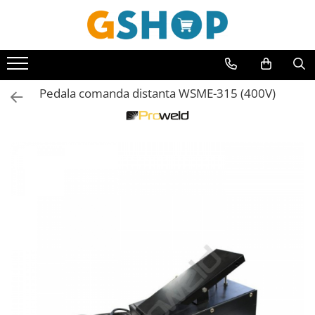
Toate Produsele
Curte, gradina, microferme
Pedala comanda distanta WSME-315 (400V)
Accesorii curte si gradina
Accesorii motocoase si trimmere
Aparate de spalat cu presiune
Atomizoare si pulverizatoare
Cantarire
Deshidratoare fructe si legume
Despicatoare busteni
Ferastraie cu lant
Foarfece gard viu
Freze de zapada
Granulatoare