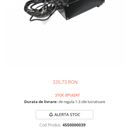
Masini - Aparate umplut carnati
Masini de taiat parchet / placi
Masini de tocat carne
Masini de tuns gazon
Maturi rotative
Mobila gradina si terasa
Casute de gradina
Gratare gradina
Mobilier gradina si terasa
335,73 RON
Motoburghie si masini sa sapat
santuri
STOC EPUIZAT
Motocoase si trimmere
Durata de livrare:
de regula 1-3 zile lucratoare
Plasa de umbrire, mascare gard
ALERTA STOC
Pompe de apa
Cod Produs:
4550000039
Accesorii pompe