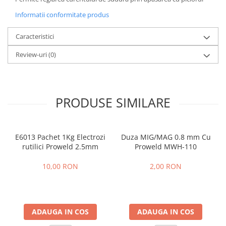
Protectie mecanica
Informatii conformitate produs
Protectie sudura
Caracteristici
Protectie taiere si perforatii
Protectia capului
Review-uri
(0)
Casti de protectie
Masti de protectie
Ochelari si viziere de protectie
PRODUSE SIMILARE
Echipamente platforma cu
acumulator unic Detoolz FLEXI
POWER
Acumulatori si incarcatoare
E6013 Pachet 1Kg Electrozi
Duza MIG/MAG 0.8 mm Cu
platforma Detoolz FLEXI POWER
rutilici Proweld 2.5mm
Proweld MWH-110
Ciocane rotopercutoare cu
acumulator Detoolz FLEXI POWER
10,00 RON
2,00 RON
Drujbe/fierastraie electrice cu lant
acumulator Detoolz FLEXI POWER
Fierastraie circulare cu acumulator
ADAUGA IN COS
ADAUGA IN COS
Detoolz FLEXI POWER