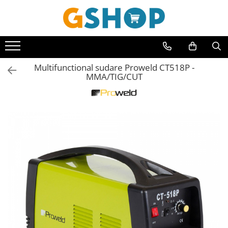
Toate Produsele
Curte, gradina, microferme
Multifunctional sudare Proweld CT518P -
Accesorii curte si gradina
MMA/TIG/CUT
Accesorii motocoase si trimmere
Aparate de spalat cu presiune
Atomizoare si pulverizatoare
Cantarire
Deshidratoare fructe si legume
Despicatoare busteni
Ferastraie cu lant
Foarfece gard viu
Freze de zapada
Granulatoare