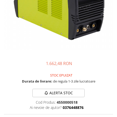
Masini - Aparate umplut carnati
Masini de taiat parchet / placi
Masini de tocat carne
Masini de tuns gazon
Maturi rotative
Mobila gradina si terasa
Casute de gradina
Gratare gradina
1.662,48 RON
Mobilier gradina si terasa
STOC EPUIZAT
Motoburghie si masini sa sapat
santuri
Durata de livrare:
de regula 1-3 zile lucratoare
Motocoase si trimmere
ALERTA STOC
Plasa de umbrire, mascare gard
Cod Produs:
4550000518
Pompe de apa
Ai nevoie de ajutor?
0376448876
Accesorii pompe