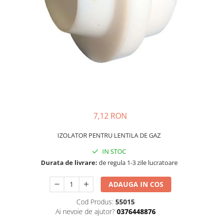
Masini - Aparate umplut carnati
Masini de taiat parchet / placi
Masini de tocat carne
Masini de tuns gazon
Maturi rotative
Mobila gradina si terasa
Casute de gradina
7,12 RON
Gratare gradina
Mobilier gradina si terasa
IZOLATOR PENTRU LENTILA DE GAZ
Motoburghie si masini sa sapat
santuri
IN STOC
Durata de livrare:
de regula 1-3 zile lucratoare
Motocoase si trimmere
Plasa de umbrire, mascare gard
ADAUGA IN COS
Pompe de apa
Cod Produs:
55015
Ai nevoie de ajutor?
0376448876
Accesorii pompe