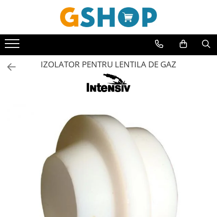
Toate Produsele
Curte, gradina, microferme
IZOLATOR PENTRU LENTILA DE GAZ
Accesorii curte si gradina
Accesorii motocoase si trimmere
Aparate de spalat cu presiune
Atomizoare si pulverizatoare
Cantarire
Deshidratoare fructe si legume
Despicatoare busteni
Ferastraie cu lant
Foarfece gard viu
Freze de zapada
Granulatoare