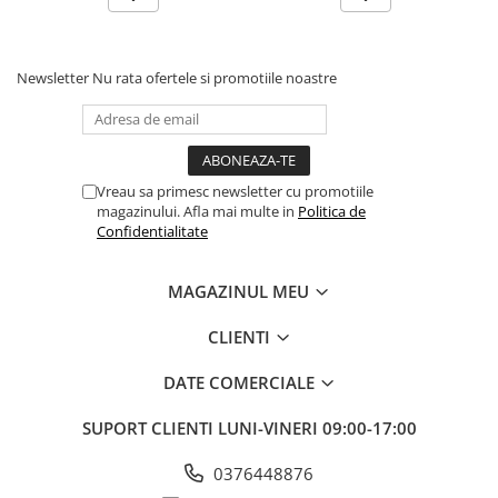
Fierastraie pendulare orizontale cu
acumulator Detoolz FLEXI POWER
Fierastraie pendulare verticale
Newsletter
Nu rata ofertele si promotiile noastre
("soricel") cu acumulator Detoolz
FLEXI POWER
Masini de gaurit si insurubat cu
acumulator Detoolz FLEXI POWER
Pistoale de vopsit cu acumulator
Vreau sa primesc newsletter cu promotiile
Detoolz FLEXI POWER
magazinului. Afla mai multe in
Politica de
Confidentialitate
Polizoare unghiulare cu
acumulator Detoolz FLEXI POWER
MAGAZINUL MEU
Slefuitoare cu acumulator Detoolz
FLEXI POWER
CLIENTI
Generatoare electrice
DATE COMERCIALE
Accesorii generatoare
Automatizari generatoare
SUPORT CLIENTI
LUNI-VINERI 09:00-17:00
Generatoare de uz general
0376448876
Generatoare digitale