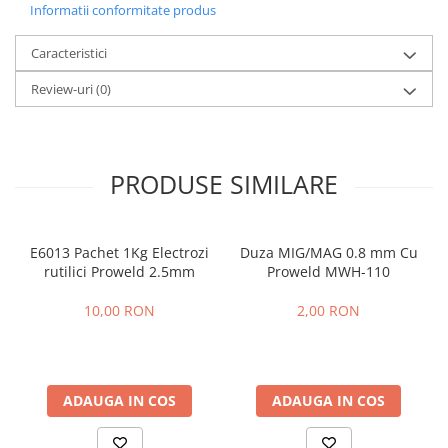
Informatii conformitate produs
Protectie mecanica
Protectie sudura
Caracteristici
Protectie taiere si perforatii
Review-uri
(0)
Protectia capului
Casti de protectie
Masti de protectie
PRODUSE SIMILARE
Ochelari si viziere de protectie
Echipamente platforma cu
acumulator unic Detoolz FLEXI
POWER
E6013 Pachet 1Kg Electrozi
Duza MIG/MAG 0.8 mm Cu
Acumulatori si incarcatoare
rutilici Proweld 2.5mm
Proweld MWH-110
platforma Detoolz FLEXI POWER
Ciocane rotopercutoare cu
10,00 RON
2,00 RON
acumulator Detoolz FLEXI POWER
Drujbe/fierastraie electrice cu lant
acumulator Detoolz FLEXI POWER
ADAUGA IN COS
ADAUGA IN COS
Fierastraie circulare cu acumulator
Detoolz FLEXI POWER