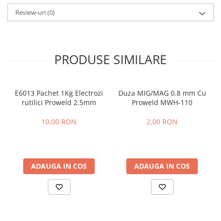
Slefuitoare electrice
Review-uri
(0)
Tehnica diamantata
Carote diamantate
Discuri diamantate
PRODUSE SIMILARE
Masini de carotat
Ventilatoare industriale
E6013 Pachet 1Kg Electrozi
Duza MIG/MAG 0.8 mm Cu
rutilici Proweld 2.5mm
Proweld MWH-110
10,00 RON
2,00 RON
ADAUGA IN COS
ADAUGA IN COS