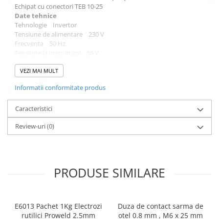
Echipat cu conectori TEB 10-25
Slefuitoare electrice
Date tehnice
Tehnica diamantata
Tehnologie Invertor
Tensiune de alimentare 230 V
Carote diamantate
Frecventa 50 Hz
Discuri diamantate
Tensiune la mers in gol 56 V
Putere absorbita 5.5 kVA
Masini de carotat
Curent de intrare nominal 26 A
VEZI MAI MULT
Ventilatoare industriale
Factor de putere 0.73
Informatii conformitate produs
Curent de sudare 20-140 A
Tensiune de iesire nominala in sarcina 25.6 V
Regim de functionare 60%
Caracteristici
Clasa de izolatie F
Review-uri
(0)
Grad de protectie IP21
Dimensiuni 32 x 12.5 x 22 cm
Greutate 4.7 kg
PRODUSE SIMILARE
E6013 Pachet 1Kg Electrozi
Duza de contact sarma de
rutilici Proweld 2.5mm
otel 0.8 mm , M6 x 25 mm