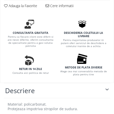
Motopompe
Ciocane rotopercutoare
Fierastraie
Tunuri de aer cald
Adauga la Favorite
Cere informatii
Pompe de circulatie
Ciocane rotopercutoare cu
Foarfeci
Vitrine frigorifice
acumulator
Pompe de suprafata
Masini de batut stalpi
Pompe de transfer combustibil,
ulei, lichide alimentare
Motoare electrice
Pompe submersibile
DESCHIDEREA COLETULUI LA
CONSULTANTA GRATUITA
Motoare termice
LIVRARE
Pentru ca fiecare client este diferit si
Pompe submersibile apa
are nevoi diferite, oferim consultanta
Pentru majoritatea produselor iti
Pistoale electrice de suflat aer cald
de specialitate pentru a gasi solutia
putem oferi serviciul de deschidere a
murdara/menajera
potrivita
coletului inainte de a achita.
Pistoale electrice de vopsit
Rezervoare din polietilena
Polizoare electrice
Scari
Accesorii si consumabile polizoare
Suflante frunze
METODE DE PLATA DIVERSE
RETUR IN 14 ZILE
electrice de banc
Alege cea mai convenabila metoda de
Consulta aici politica de retur
Tocatoare crengi si furaje
plata pentru tine
Accesorii si consumabile polizoare
unghiulare
Descriere
Polizoare electrice de banc
Polizoare unghiulare electrice (flex)
ProWeld Professional
Material: policarbonat.
Protejeaza impotriva stropilor de sudura.
Redresoare si roboti de pornire