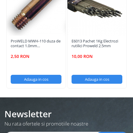
ProWELD MWH-110 duza de
E6013 Pachet 1Kg Electrozi
contact 1.0mm
rutilici Proweld 2.5mm
MTS801/MTS802/MTS803,
M6 x 25 mm
2,50 RON
10,00 RON
Adauga in cos
Adauga in cos
Newsletter
Nu rata ofertele si promotiile noastre