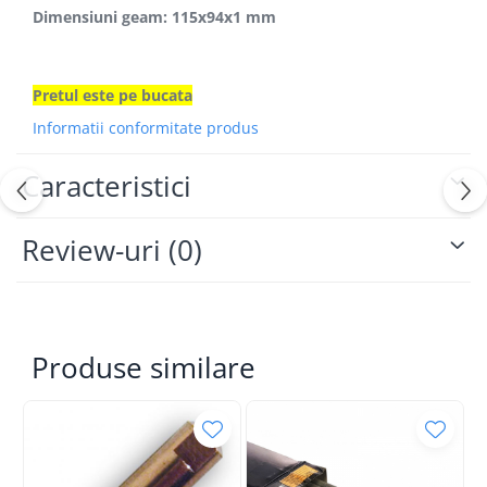
Slefuitoare electrice
Dimensiuni geam: 115x94x1 mm
Tehnica diamantata
Carote diamantate
Pretul este pe bucata
Discuri diamantate
Informatii conformitate produs
Masini de carotat
Ventilatoare industriale
Caracteristici
Review-uri
(0)
Produse similare