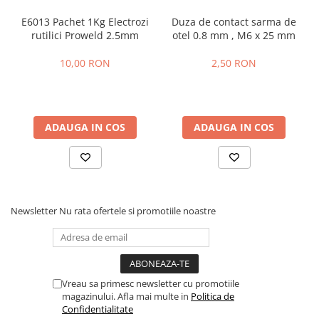
Fierastraie pendulare orizontale cu
E6013 Pachet 1Kg Electrozi
Duza de contact sarma de
acumulator Detoolz FLEXI POWER
rutilici Proweld 2.5mm
otel 0.8 mm , M6 x 25 mm
Fierastraie pendulare verticale
("soricel") cu acumulator Detoolz
10,00 RON
2,50 RON
FLEXI POWER
Masini de gaurit si insurubat cu
acumulator Detoolz FLEXI POWER
Pistoale de vopsit cu acumulator
ADAUGA IN COS
ADAUGA IN COS
Detoolz FLEXI POWER
Polizoare unghiulare cu
acumulator Detoolz FLEXI POWER
Slefuitoare cu acumulator Detoolz
FLEXI POWER
Newsletter
Nu rata ofertele si promotiile noastre
Generatoare electrice
Accesorii generatoare
Automatizari generatoare
Vreau sa primesc newsletter cu promotiile
Generatoare de uz general
magazinului. Afla mai multe in
Politica de
Confidentialitate
Generatoare digitale