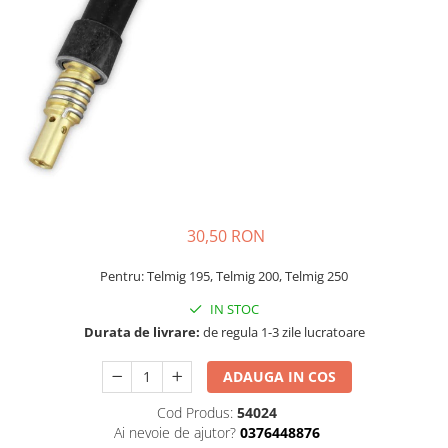
Masini - Aparate umplut carnati
Masini de taiat parchet / placi
Masini de tocat carne
Masini de tuns gazon
Maturi rotative
Mobila gradina si terasa
Casute de gradina
30,50 RON
Gratare gradina
Mobilier gradina si terasa
Pentru: Telmig 195, Telmig 200, Telmig 250
Motoburghie si masini sa sapat
IN STOC
santuri
Durata de livrare:
de regula 1-3 zile lucratoare
Motocoase si trimmere
Plasa de umbrire, mascare gard
ADAUGA IN COS
Pompe de apa
Cod Produs:
54024
Ai nevoie de ajutor?
0376448876
Accesorii pompe