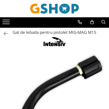
Toate Produsele
Curte, gradina, microferme
Gat de lebada pentru pistolet MIG-MAG M15
Accesorii curte si gradina
Accesorii motocoase si trimmere
Aparate de spalat cu presiune
Atomizoare si pulverizatoare
Cantarire
Deshidratoare fructe si legume
Despicatoare busteni
Ferastraie cu lant
Foarfece gard viu
Freze de zapada
Granulatoare