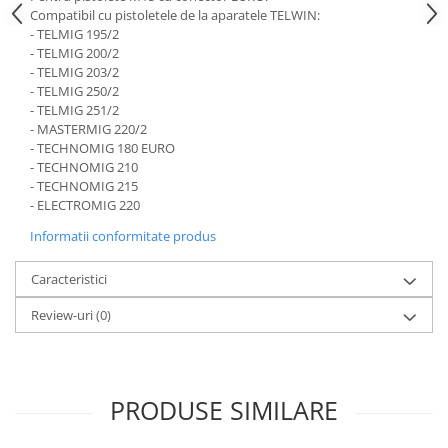
Compatibil cu pistoletele de la aparatele TELWIN:
Protectie mecanica
- TELMIG 195/2
Protectie sudura
- TELMIG 200/2
- TELMIG 203/2
Protectie taiere si perforatii
- TELMIG 250/2
Protectia capului
- TELMIG 251/2
- MASTERMIG 220/2
Casti de protectie
- TECHNOMIG 180 EURO
Masti de protectie
- TECHNOMIG 210
Ochelari si viziere de protectie
- TECHNOMIG 215
- ELECTROMIG 220
Echipamente platforma cu
acumulator unic Detoolz FLEXI
Informatii conformitate produs
POWER
Acumulatori si incarcatoare
platforma Detoolz FLEXI POWER
Caracteristici
Ciocane rotopercutoare cu
Review-uri
(0)
acumulator Detoolz FLEXI POWER
Drujbe/fierastraie electrice cu lant
acumulator Detoolz FLEXI POWER
PRODUSE SIMILARE
Fierastraie circulare cu acumulator
Detoolz FLEXI POWER