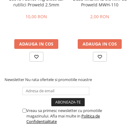
Fierastraie pendulare orizontale cu
rutilici Proweld 2.5mm
Proweld MWH-110
acumulator Detoolz FLEXI POWER
10,00 RON
2,00 RON
Fierastraie pendulare verticale
("soricel") cu acumulator Detoolz
FLEXI POWER
Masini de gaurit si insurubat cu
acumulator Detoolz FLEXI POWER
ADAUGA IN COS
ADAUGA IN COS
Pistoale de vopsit cu acumulator
Detoolz FLEXI POWER
Polizoare unghiulare cu
acumulator Detoolz FLEXI POWER
Newsletter
Nu rata ofertele si promotiile noastre
Slefuitoare cu acumulator Detoolz
FLEXI POWER
Generatoare electrice
Accesorii generatoare
Vreau sa primesc newsletter cu promotiile
Automatizari generatoare
magazinului. Afla mai multe in
Politica de
Confidentialitate
Generatoare de uz general
Generatoare digitale