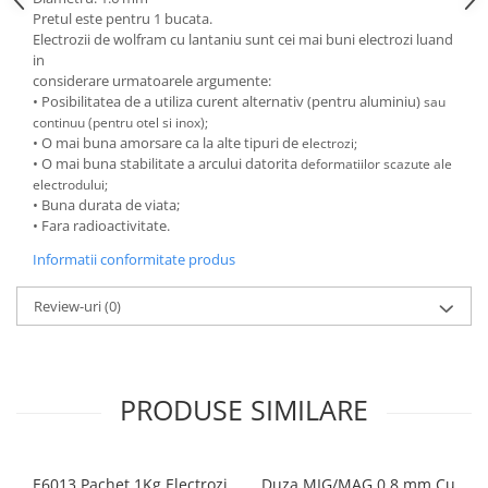
Pretul este pentru 1 bucata.
Protectie mecanica
Electrozii de wolfram cu lantaniu sunt cei mai buni electrozi luand
Protectie sudura
in
considerare urmatoarele argumente:
Protectie taiere si perforatii
• Posibilitatea de a utiliza curent alternativ (pentru aluminiu)
sau
Protectia capului
continuu (pentru otel si inox);
• O mai buna amorsare ca la alte tipuri de
electrozi;
Casti de protectie
• O mai buna stabilitate a arcului datorita
deformatiilor scazute ale
Masti de protectie
electrodului;
Ochelari si viziere de protectie
• Buna durata de viata;
• Fara radioactivitate.
Echipamente platforma cu
acumulator unic Detoolz FLEXI
Informatii conformitate produs
POWER
Acumulatori si incarcatoare
platforma Detoolz FLEXI POWER
Review-uri
(0)
Ciocane rotopercutoare cu
acumulator Detoolz FLEXI POWER
Drujbe/fierastraie electrice cu lant
PRODUSE SIMILARE
acumulator Detoolz FLEXI POWER
Fierastraie circulare cu acumulator
Detoolz FLEXI POWER
E6013 Pachet 1Kg Electrozi
Duza MIG/MAG 0.8 mm Cu