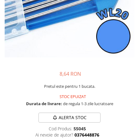
Masini - Aparate umplut carnati
Masini de taiat parchet / placi
Masini de tocat carne
Masini de tuns gazon
Maturi rotative
Mobila gradina si terasa
Casute de gradina
8,64 RON
Gratare gradina
Mobilier gradina si terasa
Pretul este pentru 1 bucata.
Motoburghie si masini sa sapat
santuri
STOC EPUIZAT
Durata de livrare:
de regula 1-3 zile lucratoare
Motocoase si trimmere
Plasa de umbrire, mascare gard
ALERTA STOC
Pompe de apa
Cod Produs:
55045
Ai nevoie de ajutor?
0376448876
Accesorii pompe