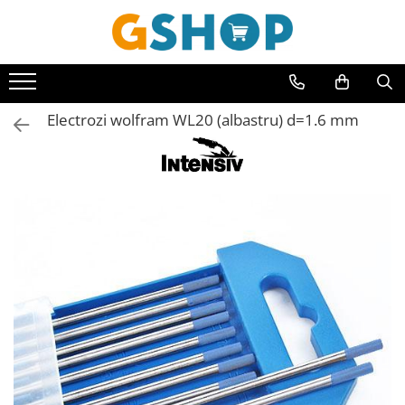
Toate Produsele
Curte, gradina, microferme
Electrozi wolfram WL20 (albastru) d=1.6 mm
Accesorii curte si gradina
Accesorii motocoase si trimmere
Aparate de spalat cu presiune
Atomizoare si pulverizatoare
Cantarire
Deshidratoare fructe si legume
Despicatoare busteni
Ferastraie cu lant
Foarfece gard viu
Freze de zapada
Granulatoare