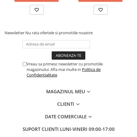
Fierastraie pendulare orizontale cu
acumulator Detoolz FLEXI POWER
Fierastraie pendulare verticale
("soricel") cu acumulator Detoolz
FLEXI POWER
Newsletter
Nu rata ofertele si promotiile noastre
Masini de gaurit si insurubat cu
acumulator Detoolz FLEXI POWER
Pistoale de vopsit cu acumulator
Detoolz FLEXI POWER
Vreau sa primesc newsletter cu promotiile
Polizoare unghiulare cu
magazinului. Afla mai multe in
Politica de
acumulator Detoolz FLEXI POWER
Confidentialitate
Slefuitoare cu acumulator Detoolz
FLEXI POWER
MAGAZINUL MEU
Generatoare electrice
CLIENTI
Accesorii generatoare
Automatizari generatoare
DATE COMERCIALE
Generatoare de uz general
SUPORT CLIENTI
LUNI-VINERI 09:00-17:00
Generatoare digitale