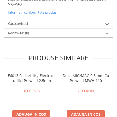
MIG-MAG
Protectie mecanica
Informatii conformitate produs
Protectie sudura
Protectie taiere si perforatii
Caracteristici
Protectia capului
Review-uri
(0)
Casti de protectie
Masti de protectie
Ochelari si viziere de protectie
Echipamente platforma cu
PRODUSE SIMILARE
acumulator unic Detoolz FLEXI
POWER
Acumulatori si incarcatoare
platforma Detoolz FLEXI POWER
E6013 Pachet 1Kg Electrozi
Duza MIG/MAG 0.8 mm Cu
rutilici Proweld 2.5mm
Proweld MWH-110
Ciocane rotopercutoare cu
acumulator Detoolz FLEXI POWER
10,00 RON
2,00 RON
Drujbe/fierastraie electrice cu lant
acumulator Detoolz FLEXI POWER
Fierastraie circulare cu acumulator
Detoolz FLEXI POWER
ADAUGA IN COS
ADAUGA IN COS