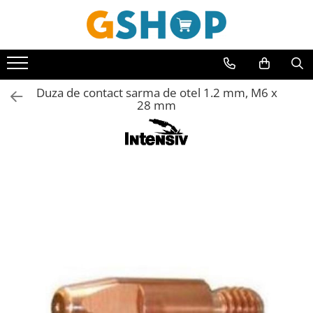
Toate Produsele
Curte, gradina, microferme
Duza de contact sarma de otel 1.2 mm, M6 x
Accesorii curte si gradina
28 mm
Accesorii motocoase si trimmere
Aparate de spalat cu presiune
Atomizoare si pulverizatoare
Cantarire
Deshidratoare fructe si legume
Despicatoare busteni
Ferastraie cu lant
Foarfece gard viu
Freze de zapada
Granulatoare