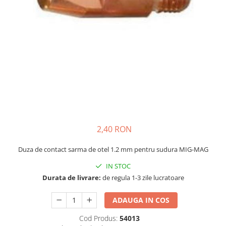
Masini - Aparate umplut carnati
Masini de taiat parchet / placi
Masini de tocat carne
Masini de tuns gazon
Maturi rotative
Mobila gradina si terasa
Casute de gradina
Gratare gradina
2,40 RON
Mobilier gradina si terasa
Motoburghie si masini sa sapat
Duza de contact sarma de otel 1.2 mm pentru sudura MIG-MAG
santuri
IN STOC
Motocoase si trimmere
Durata de livrare:
de regula 1-3 zile lucratoare
Plasa de umbrire, mascare gard
ADAUGA IN COS
Pompe de apa
Cod Produs:
54013
Accesorii pompe