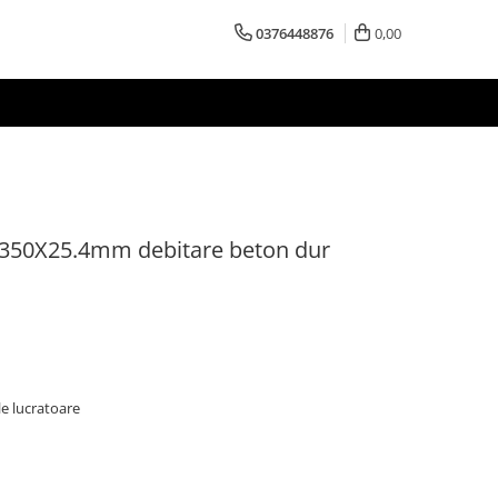
0376448876
0,00
 350X25.4mm debitare beton dur
le lucratoare