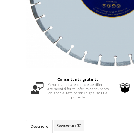
Masini - Aparate umplut carnati
Masini de taiat parchet / placi
Masini de tocat carne
Masini de tuns gazon
Maturi rotative
Mobila gradina si terasa
Casute de gradina
Gratare gradina
Mobilier gradina si terasa
Consultanta gratuita
Pentru ca fiecare client este diferit si
Motoburghie si masini sa sapat
are nevoi diferite, oferim consultanta
santuri
de specialitate pentru a gasi solutia
potrivita
Motocoase si trimmere
Plasa de umbrire, mascare gard
Pompe de apa
Review-uri
(0)
Descriere
Accesorii pompe