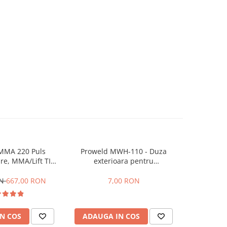
MMA 220 Puls
Proweld MWH-110 - Duza
Sarma sudu
re, MMA/Lift TIG
exterioara pentru
1kg, Pro
i, functie puls,
MTS801/MTS802
tie 3 ani
ON
667,00 RON
7,00 RON
N COS
ADAUGA IN COS
ADAUG