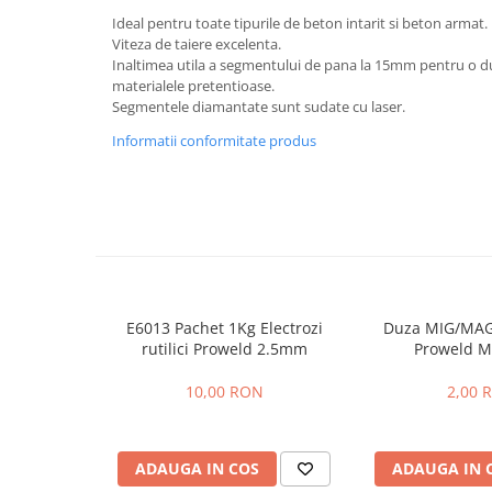
Hidrofoare
Ideal pentru toate tipurile de beton intarit si beton armat.
Motopompe
Viteza de taiere excelenta.
Inaltimea utila a segmentului de pana la 15mm pentru o dur
Pompe de circulatie
materialele pretentioase.
Pompe de suprafata
Segmentele diamantate sunt sudate cu laser.
Pompe de transfer combustibil,
Informatii conformitate produs
ulei, lichide alimentare
Pompe submersibile
Pompe submersibile apa
murdara/menajera
Rezervoare din polietilena
Scari
Suflante frunze
E6013 Pachet 1Kg Electrozi
Duza MIG/MAG
rutilici Proweld 2.5mm
Proweld 
Tocatoare crengi si furaje
10,00 RON
2,00 
Echipamente de protectie
Incaltaminte
Bocanci de protectie
ADAUGA IN COS
ADAUGA IN 
Manusi si palmare