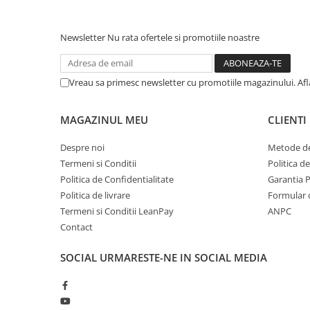
Protectie mecanica
Protectie sudura
Newsletter
Nu rata ofertele si promotiile noastre
Protectie taiere si perforatii
Protectia capului
Vreau sa primesc newsletter cu promotiile magazinului. Af
Casti de protectie
Masti de protectie
MAGAZINUL MEU
CLIENTI
Ochelari si viziere de protectie
Echipamente platforma cu
Despre noi
Metode de
acumulator unic Detoolz FLEXI
Termeni si Conditii
Politica d
POWER
Acumulatori si incarcatoare
Politica de Confidentialitate
Garantia 
platforma Detoolz FLEXI POWER
Politica de livrare
Formular 
Termeni si Conditii LeanPay
ANPC
Ciocane rotopercutoare cu
Contact
acumulator Detoolz FLEXI POWER
Drujbe/fierastraie electrice cu lant
SOCIAL
URMARESTE-NE IN SOCIAL MEDIA
acumulator Detoolz FLEXI POWER
Fierastraie circulare cu acumulator
Detoolz FLEXI POWER