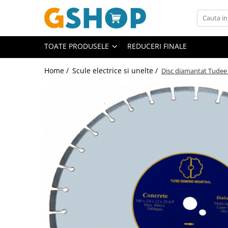
Toate Produsele
TOATE PRODUSELE
REDUCERI FINALE
Curte, gradina, microferme
Accesorii curte si gradina
Home /
Scule electrice si unelte /
Disc diamantat Tudee
Accesorii motocoase si trimmere
Aparate de spalat cu presiune
Atomizoare si pulverizatoare
Cantarire
Deshidratoare fructe si legume
Despicatoare busteni
Ferastraie cu lant
Foarfece gard viu
Freze de zapada
Granulatoare