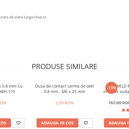
ata de viata lunga chiar in
PRODUSE SIMILARE
 0.8 mm Cu
Duza de contact sarma de otel
ProWELD 
-13%
MWH-110
0.8 mm , M6 x 25 mm
invertor suda
G5, 220 Amper
garan
RON
2,50 RON
767,00 R
COS
ADAUGA IN COS
ADAUGA I