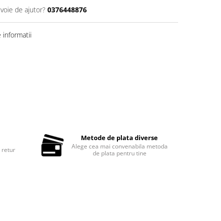
evoie de ajutor?
0376448876
informatii
Metode de plata diverse
Alege cea mai convenabila metoda
 retur
de plata pentru tine