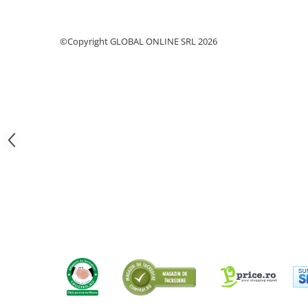
Fierastraie pendulare orizontale cu
acumulator Detoolz FLEXI POWER
©Copyright GLOBAL ONLINE SRL 2026
Fierastraie pendulare verticale
("soricel") cu acumulator Detoolz
FLEXI POWER
Masini de gaurit si insurubat cu
acumulator Detoolz FLEXI POWER
Pistoale de vopsit cu acumulator
Detoolz FLEXI POWER
Polizoare unghiulare cu
acumulator Detoolz FLEXI POWER
Slefuitoare cu acumulator Detoolz
FLEXI POWER
Generatoare electrice
Accesorii generatoare
Automatizari generatoare
Generatoare de uz general
Generatoare digitale