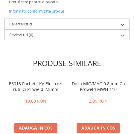
Pretul este pentru o bucata.
Slefuitoare electrice
Informatii conformitate produs
Tehnica diamantata
Carote diamantate
Caracteristici
Discuri diamantate
Review-uri
(0)
Masini de carotat
Ventilatoare industriale
PRODUSE SIMILARE
E6013 Pachet 1Kg Electrozi
Duza MIG/MAG 0.8 mm Cu
rutilici Proweld 2.5mm
Proweld MWH-110
10,00 RON
2,00 RON
ADAUGA IN COS
ADAUGA IN COS