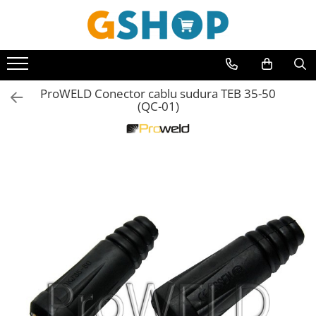
Toate Produsele
Curte, gradina, microferme
ProWELD Conector cablu sudura TEB 35-50
Accesorii curte si gradina
(QC-01)
Accesorii motocoase si trimmere
Aparate de spalat cu presiune
Atomizoare si pulverizatoare
Cantarire
Deshidratoare fructe si legume
Despicatoare busteni
Ferastraie cu lant
Foarfece gard viu
Freze de zapada
Granulatoare