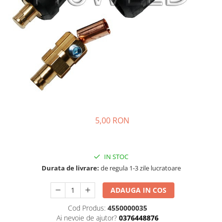
Masini - Aparate umplut carnati
Masini de taiat parchet / placi
Masini de tocat carne
Masini de tuns gazon
Maturi rotative
Mobila gradina si terasa
Casute de gradina
Gratare gradina
5,00 RON
Mobilier gradina si terasa
Motoburghie si masini sa sapat
santuri
IN STOC
Durata de livrare:
de regula 1-3 zile lucratoare
Motocoase si trimmere
Plasa de umbrire, mascare gard
ADAUGA IN COS
Pompe de apa
Cod Produs:
4550000035
Accesorii pompe
Ai nevoie de ajutor?
0376448876