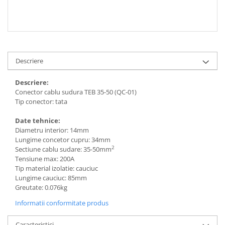
Fierastraie pendulare orizontale cu
acumulator Detoolz FLEXI POWER
Fierastraie pendulare verticale
("soricel") cu acumulator Detoolz
FLEXI POWER
Masini de gaurit si insurubat cu
Descriere
acumulator Detoolz FLEXI POWER
Descriere:
Pistoale de vopsit cu acumulator
Conector cablu sudura TEB 35-50 (QC-01)
Detoolz FLEXI POWER
Tip conector: tata
Polizoare unghiulare cu
acumulator Detoolz FLEXI POWER
Date tehnice:
Diametru interior: 14mm
Slefuitoare cu acumulator Detoolz
Lungime concetor cupru: 34mm
FLEXI POWER
2
Sectiune cablu sudare: 35-50mm
Tensiune max: 200A
Generatoare electrice
Tip material izolatie: cauciuc
Accesorii generatoare
Lungime cauciuc: 85mm
Greutate: 0.076kg
Automatizari generatoare
Informatii conformitate produs
Generatoare de uz general
Generatoare digitale
Caracteristici