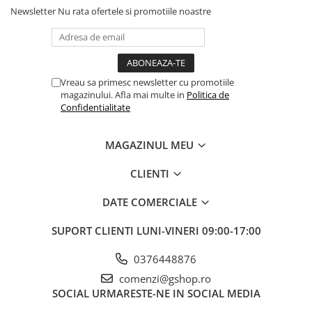
Boilere
Newsletter
Nu rata ofertele si promotiile noastre
Centrale termice
Accesorii centrale termice electrice
Accesorii centrale termice pe gaz
Accesorii centrale termice pe
Vreau sa primesc newsletter cu promotiile
lemne
magazinului. Afla mai multe in
Politica de
Confidentialitate
Cazane de abur
Centrale termice pe combustibil
solid
MAGAZINUL MEU
Incalzire in pardoseala
CLIENTI
Accesorii incalzire in pardoseala
DATE COMERCIALE
Automatizari incalzire in
pardoseala
SUPORT CLIENTI
LUNI-VINERI 09:00-17:00
Colectoare si distribuitoare
pardoseala
0376448876
Teava incalzire in pardoseala
comenzi@gshop.ro
Incalzitoare terasa si accesorii
SOCIAL
URMARESTE-NE IN SOCIAL MEDIA
Purificatoare de aer