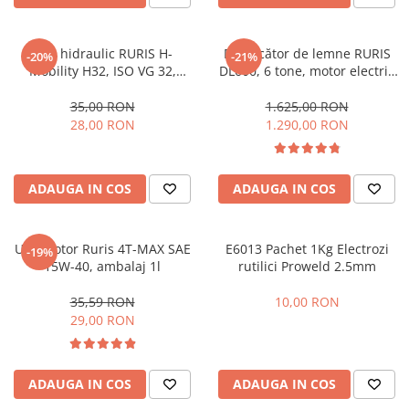
Masini - Aparate umplut carnati
Masini de taiat parchet / placi
Ulei hidraulic RURIS H-
Despicător de lemne RURIS
-20%
-21%
Mobility H32, ISO VG 32,
DL600, 6 tone, motor electric
Masini de tocat carne
ambalaj 1l
2.2 kW, Dmax 250 mm
35,00 RON
1.625,00 RON
Masini de tuns gazon
28,00 RON
1.290,00 RON
Maturi rotative
Mobila gradina si terasa
ADAUGA IN COS
ADAUGA IN COS
Casute de gradina
Gratare gradina
Mobilier gradina si terasa
Ulei motor Ruris 4T-MAX SAE
E6013 Pachet 1Kg Electrozi
-19%
Motoburghie si masini sa sapat
15W-40, ambalaj 1l
rutilici Proweld 2.5mm
santuri
35,59 RON
10,00 RON
Motocoase si trimmere
29,00 RON
Plasa de umbrire, mascare gard
Pompe de apa
ADAUGA IN COS
ADAUGA IN COS
Accesorii pompe