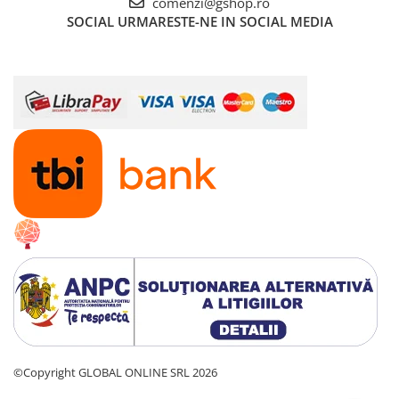
comenzi@gshop.ro
Radiatoare
SOCIAL
URMARESTE-NE IN SOCIAL MEDIA
Convectoare electrice
Radiatoare din aluminiu
Radiatoare din otel
Sisteme de ventilatie
Smart Home
Tunuri de aer cald
Vitrine frigorifice
Panouri solare
Panouri solare fotovoltaice
Invertoare trifazate on-grid
Panouri solare policristaline
Sisteme fotovoltaice ON-GRID -
monofazate
Sisteme sustinere si accesorii
©Copyright GLOBAL ONLINE SRL 2026
montaj panouri fotovoltaice