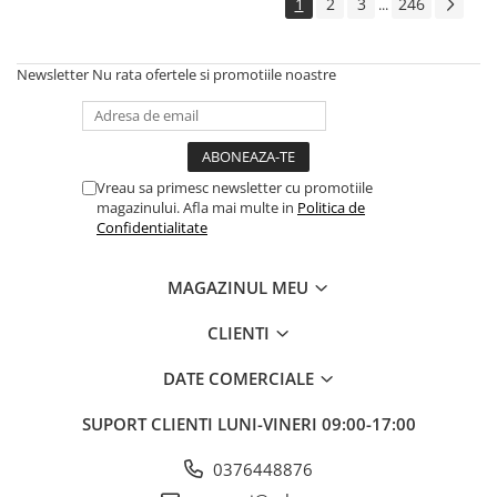
Boilere
1
2
3
246
...
Centrale termice
Accesorii centrale termice electrice
Newsletter
Nu rata ofertele si promotiile noastre
Accesorii centrale termice pe gaz
Accesorii centrale termice pe
lemne
Cazane de abur
Vreau sa primesc newsletter cu promotiile
magazinului. Afla mai multe in
Politica de
Centrale termice pe combustibil
Confidentialitate
solid
Incalzire in pardoseala
MAGAZINUL MEU
Accesorii incalzire in pardoseala
Automatizari incalzire in
CLIENTI
pardoseala
Colectoare si distribuitoare
DATE COMERCIALE
pardoseala
SUPORT CLIENTI
LUNI-VINERI 09:00-17:00
Teava incalzire in pardoseala
Incalzitoare terasa si accesorii
0376448876
Purificatoare de aer