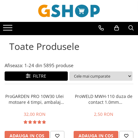
Toate Produsele
Curte, gradina, microferme
Accesorii curte si gradina
Toate Produsele
Accesorii motocoase si trimmere
Aparate de spalat cu presiune
Afiseaza:
1-
24
din
5895
produse
Atomizoare si pulverizatoare
FILTRE
Cantarire
Deshidratoare fructe si legume
ProGARDEN PRO 10W30 Ulei
ProWELD MWH-110 duza de
Despicatoare busteni
motoare 4 timpi, ambalaj
contact 1.0mm
plastic 1L
MTS801/MTS802/MTS803, M6
Ferastraie cu lant
x 25 mm
32,00 RON
2,50 RON
Foarfece gard viu
Freze de zapada
ADAUGA IN COS
ADAUGA IN COS
Granulatoare