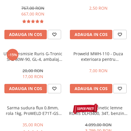
G5, 220 Amperi, functie puls,
Protectie mecanica
garantie 3 ani
767,00 RON
2,50 RON
667,00 RON
Protectie sudura
Protectie taiere si perforatii
Protectia capului
ADAUGA IN COS
ADAUGA IN COS
Casti de protectie
Masti de protectie
Ulei transmisie Ruris G-Tronic
Proweld MWH-110 - Duza
Ochelari si viziere de protectie
-15%
SAE 80W-90, GL-4, ambalaj
exterioara pentru
Echipamente platforma cu
600 ml
MTS801/MTS802
acumulator unic Detoolz FLEXI
20,00 RON
7,00 RON
POWER
Acumulatori si incarcatoare
17,00 RON
platforma Detoolz FLEXI POWER
ADAUGA IN COS
ADAUGA IN COS
Ciocane rotopercutoare cu
acumulator Detoolz FLEXI POWER
Drujbe/fierastraie electrice cu lant
Sarma sudura flux 0.8mm,
Despicator cinetic lemne
acumulator Detoolz FLEXI POWER
rola 1kg, ProWELD E71T-GS,
RURIS DLH3400, 34T, benzina,
D100
7 CP, tractabil, Dmax 500mm
Fierastraie circulare cu acumulator
35,00 RON
4.099,00 RON
Detoolz FLEXI POWER
3.799,00 RON