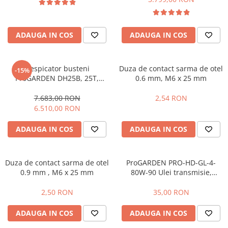
Fierastraie pendulare orizontale cu
acumulator Detoolz FLEXI POWER
Fierastraie pendulare verticale
ADAUGA IN COS
ADAUGA IN COS
("soricel") cu acumulator Detoolz
FLEXI POWER
Masini de gaurit si insurubat cu
Despicator busteni
Duza de contact sarma de otel
acumulator Detoolz FLEXI POWER
-15%
ProGARDEN DH25B, 25T,
0.6 mm, M6 x 25 mm
Pistoale de vopsit cu acumulator
benzina, tractabil, Dmax
Detoolz FLEXI POWER
500mm + ulei hidraulic
7.683,00 RON
2,54 RON
Mannol si ulei motor
6.510,00 RON
Polizoare unghiulare cu
acumulator Detoolz FLEXI POWER
ADAUGA IN COS
ADAUGA IN COS
Slefuitoare cu acumulator Detoolz
FLEXI POWER
Duza de contact sarma de otel
ProGARDEN PRO-HD-GL-4-
Generatoare electrice
0.9 mm , M6 x 25 mm
80W-90 Ulei transmisie,
Accesorii generatoare
ambalaj plastic 1L
Automatizari generatoare
2,50 RON
35,00 RON
Generatoare de uz general
ADAUGA IN COS
ADAUGA IN COS
Generatoare digitale