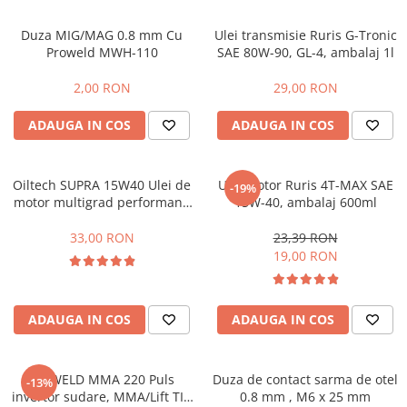
Hidrofoare
Duza MIG/MAG 0.8 mm Cu
Ulei transmisie Ruris G-Tronic
Motopompe
Proweld MWH-110
SAE 80W-90, GL-4, ambalaj 1l
Pompe de circulatie
Pompe de suprafata
2,00 RON
29,00 RON
Pompe de transfer combustibil,
ulei, lichide alimentare
ADAUGA IN COS
ADAUGA IN COS
Pompe submersibile
Pompe submersibile apa
Oiltech SUPRA 15W40 Ulei de
Ulei motor Ruris 4T-MAX SAE
-19%
murdara/menajera
motor multigrad performant,
15W-40, ambalaj 600ml
Rezervoare din polietilena
4 timpi, ambalaj plastic 1L
33,00 RON
23,39 RON
Scari
19,00 RON
Suflante frunze
Tocatoare crengi si furaje
ADAUGA IN COS
ADAUGA IN COS
Echipamente de protectie
Incaltaminte
Bocanci de protectie
ProWELD MMA 220 Puls
Duza de contact sarma de otel
-13%
invertor sudare, MMA/Lift TIG
0.8 mm , M6 x 25 mm
Manusi si palmare