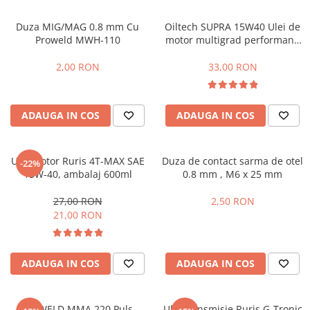
Motopompe
Ciocane rotopercutoare
Fierastraie
Tunuri de aer cald
Pompe de circulatie
Ciocane rotopercutoare cu
Duza MIG/MAG 0.8 mm Cu
Oiltech SUPRA 15W40 Ulei de
Foarfeci
Vitrine frigorifice
acumulator
Pompe de suprafata
Proweld MWH-110
motor multigrad performant,
Masini de batut stalpi
4 timpi, ambalaj plastic 1L
Pompe de transfer combustibil,
2,00 RON
33,00 RON
ulei, lichide alimentare
Motoare electrice
Pompe submersibile
Motoare termice
Pompe submersibile apa
Pistoale electrice de suflat aer cald
ADAUGA IN COS
ADAUGA IN COS
murdara/menajera
Pistoale electrice de vopsit
Rezervoare din polietilena
Polizoare electrice
Scari
Ulei motor Ruris 4T-MAX SAE
Duza de contact sarma de otel
-22%
15W-40, ambalaj 600ml
0.8 mm , M6 x 25 mm
Accesorii si consumabile polizoare
Suflante frunze
electrice de banc
27,00 RON
2,50 RON
Tocatoare crengi si furaje
Accesorii si consumabile polizoare
21,00 RON
unghiulare
Polizoare electrice de banc
Polizoare unghiulare electrice (flex)
ADAUGA IN COS
ADAUGA IN COS
ProWeld Professional
Redresoare si roboti de pornire
ProWELD MMA 220 Puls
Ulei transmisie Ruris G-Tronic