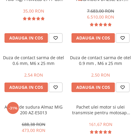
D100
benzina, tractabil, Dmax
500mm + ulei hidraulic
35,00 RON
7.683,00 RON
Mannol si ulei motor
6.510,00 RON
ADAUGA IN COS
ADAUGA IN COS
Duza de contact sarma de otel
Duza de contact sarma de otel
0.6 mm, M6 x 25 mm
0.9 mm , M6 x 25 mm
2,54 RON
2,50 RON
ADAUGA IN COS
ADAUGA IN COS
Aparat de sudura Almaz MIG
Pachet ulei motor si ulei
-31%
200 AZ-ES013
transmisie pentru motosape
Progarden 18 CP
688,38 RON
161,67 RON
473,00 RON