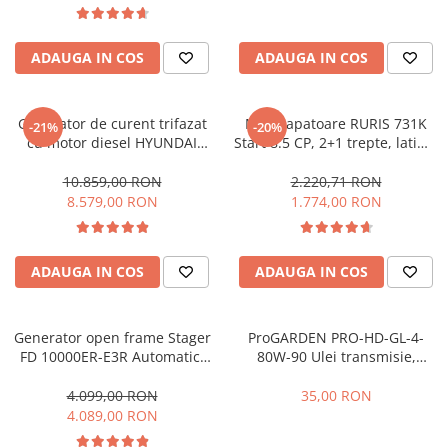
ADAUGA IN COS
ADAUGA IN COS
Generator de curent trifazat
Motosapatoare RURIS 731K
-21%
-20%
cu motor diesel HYUNDAI
Start 8.5 CP, 2+1 trepte, latime
DHY8600SE-T cu automatizare
lucru 56-83 cm + roti cauciuc
trifazica HYUNDAI AC-ATS12-
5.00x8
10.859,00 RON
2.220,71 RON
3P
8.579,00 RON
1.774,00 RON
ADAUGA IN COS
ADAUGA IN COS
Generator open frame Stager
ProGARDEN PRO-HD-GL-4-
FD 10000ER-E3R Automatic,
80W-90 Ulei transmisie,
8.5 kW, monofazat si trifazat,
ambalaj plastic 1L
benzina, pornire electrica,
4.099,00 RON
35,00 RON
bobinaj cupru 100%,
4.089,00 RON
telecomanda, conector ATS si