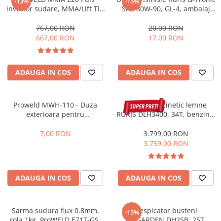
-13%
-15%
Slefuitoare electrice
invertor sudare, MMA/Lift TIG
SAE 80W-90, GL-4, ambalaj
G5, 220 Amperi, functie puls,
600 ml
Tehnica diamantata
garantie 3 ani
767,00 RON
20,00 RON
Carote diamantate
667,00 RON
17,00 RON
Discuri diamantate
Masini de carotat
ADAUGA IN COS
ADAUGA IN COS
Ventilatoare industriale
Proweld MWH-110 - Duza
Despicator cinetic lemne
exterioara pentru
RURIS DLH3400, 34T, benzina,
MTS801/MTS802
7 CP, tractabil, Dmax 500mm
7,00 RON
3.799,00 RON
3.759,00 RON
ADAUGA IN COS
ADAUGA IN COS
Sarma sudura flux 0.8mm,
Despicator busteni
-15%
rola 1kg, ProWELD E71T-GS,
ProGARDEN DH25B, 25T,