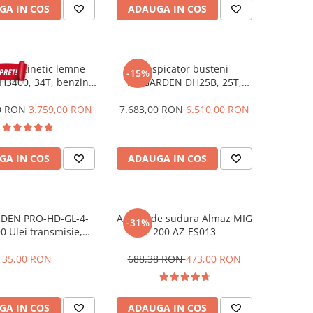
GA IN COS
ADAUGA IN COS
ator cinetic lemne
Despicator busteni
-15%
H3400, 34T, benzina,
ProGARDEN DH25B, 25T,
actabil, Dmax 500mm
benzina, tractabil, Dmax
500mm + ulei hidraulic
00 RON
3.759,00 RON
7.683,00 RON
6.510,00 RON
Mannol si ulei motor
GA IN COS
ADAUGA IN COS
DEN PRO-HD-GL-4-
Aparat de sudura Almaz MIG
-31%
0 Ulei transmisie,
200 AZ-ES013
alaj plastic 1L
35,00 RON
688,38 RON
473,00 RON
GA IN COS
ADAUGA IN COS