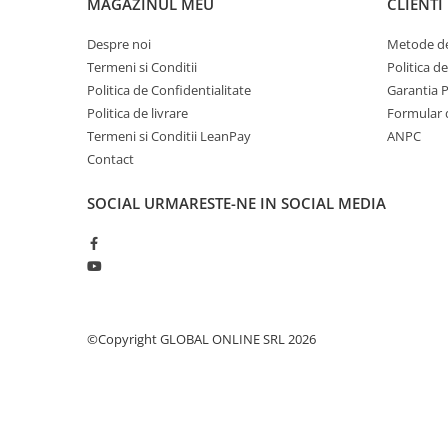
MAGAZINUL MEU
CLIENTI
Fierastraie pendulare orizontale cu
acumulator Detoolz FLEXI POWER
Despre noi
Metode de
Fierastraie pendulare verticale
Termeni si Conditii
Politica d
("soricel") cu acumulator Detoolz
Politica de Confidentialitate
Garantia 
FLEXI POWER
Politica de livrare
Formular 
Masini de gaurit si insurubat cu
acumulator Detoolz FLEXI POWER
Termeni si Conditii LeanPay
ANPC
Contact
Pistoale de vopsit cu acumulator
Detoolz FLEXI POWER
SOCIAL
URMARESTE-NE IN SOCIAL MEDIA
Polizoare unghiulare cu
acumulator Detoolz FLEXI POWER
Slefuitoare cu acumulator Detoolz
FLEXI POWER
Generatoare electrice
©Copyright GLOBAL ONLINE SRL 2026
Accesorii generatoare
Automatizari generatoare
Generatoare de uz general
Generatoare digitale