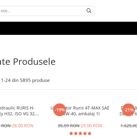
te Produsele
1-
24
din
5895
produse
idraulic RURIS H-
Ulei motor Ruris 4T-MAX SAE
Despică
-19%
-21%
2, ISO VG 32,
15W-40, ambalaj 1l
DL600, 6
ambalaj 1l
2.2 
0 RON
28,00 RON
35,59 RON
29,00 RON
1.625,