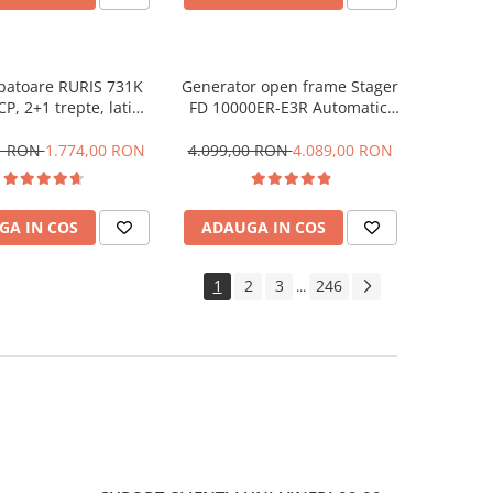
patoare RURIS 731K
Generator open frame Stager
 CP, 2+1 trepte, latime
FD 10000ER-E3R Automatic,
-83 cm + roti cauciuc
8.5 kW, monofazat si trifazat,
5.00x8
benzina, pornire electrica,
71 RON
1.774,00 RON
4.099,00 RON
4.089,00 RON
bobinaj cupru 100%,
telecomanda, conector ATS si
conector invertor solar
GA IN COS
ADAUGA IN COS
1
2
3
246
...