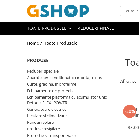
Toate Produsele
TOATE PRODUSELE
REDUCERI FINALE
Curte, gradina, microferme
Accesorii curte si gradina
Home /
Toate Produsele
Accesorii motocoase si trimmere
Toa
PRODUSE
Aparate de spalat cu presiune
Atomizoare si pulverizatoare
Reduceri speciale
Aparate aer conditionat cu montaj inclus
Cantarire
Afiseaza:
Curte, gradina, microferme
Deshidratoare fructe si legume
Echipamente de protectie
Echipamente platforma cu acumulator unic
Despicatoare busteni
Detoolz FLEXI POWER
Ferastraie cu lant
Generatoare electrice
Ulei h
-20%
Mobility H3
Incalzire si climatizare
Foarfece gard viu
Panouri solare
35,0
Freze de zapada
Produse resigilate
Protectie si transport valori
Granulatoare