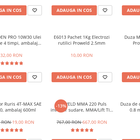
A IN COS
ADAUGA IN COS
ADAU
EN PRO 10W30 Ulei
E6013 Pachet 1Kg Electrozi
Duza M
e 4 timpi, ambalaj
rutilici Proweld 2.5mm
Pr
plastic 1L
32,00 RON
10,00 RON
A IN COS
ADAUGA IN COS
ADAU
r Ruris 4T-MAX SAE
ProWELD MMA 220 Puls
Duza de c
-13%
0, ambalaj 600ml
invertor sudare, MMA/Lift TIG
0.8 
G5, 220 Amperi, functie puls,
garantie 3 ani
9 RON
19,00 RON
767,00 RON
667,00 RON