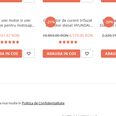
 ulei motor si ulei
Generator de curent trifazat
Motosa
-21%
-20%
ie pentru motosape
cu motor diesel HYUNDAI
Start 8.5
ogarden 18 CP
DHY8600SE-T cu automatizare
lucru 56
trifazica HYUNDAI AC-ATS12-
161,67 RON
10.859,00 RON
8.579,00 RON
2.220,
3P
A IN COS
ADAUGA IN COS
ADAU
la mai multe in
Politica de Confidentialitate