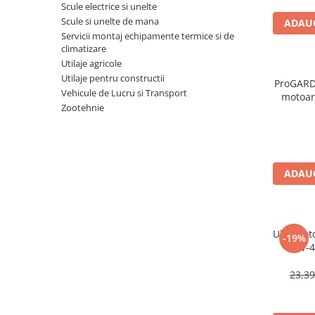
Scule electrice si unelte
Masini - Aparate umplut carnati
Scule si unelte de mana
ADAUG
Servicii montaj echipamente termice si de
Masini de taiat parchet / placi
climatizare
Masini de tocat carne
Utilaje agricole
Utilaje pentru constructii
ProGARD
Masini de tuns gazon
Vehicule de Lucru si Transport
motoar
Maturi rotative
Zootehnie
Mobila gradina si terasa
Casute de gradina
Gratare gradina
ADAUG
Mobilier gradina si terasa
Motoburghie si masini sa sapat
santuri
Ulei moto
-19%
Motocoase si trimmere
15W-4
Plasa de umbrire, mascare gard
23,3
Pompe de apa
Accesorii pompe