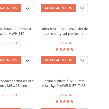
GA IN COS
ADAUGA IN COS
IG/MAG 0.8 mm Cu
Oiltech SUPRA 15W40 Ulei de
oweld MWH-110
motor multigrad performant,
4 timpi, ambalaj plastic 1L
2,00 RON
33,00 RON
GA IN COS
ADAUGA IN COS
ontact sarma de otel
Sarma sudura flux 0.8mm,
mm , M6 x 25 mm
rola 1kg, ProWELD E71T-GS,
D100
2,50 RON
35,00 RON