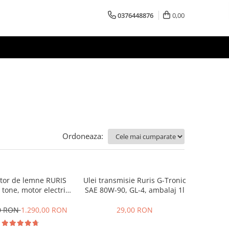
0376448876
0,00
Ordoneaza:
tor de lemne RURIS
Ulei transmisie Ruris G-Tronic
 tone, motor electric
SAE 80W-90, GL-4, ambalaj 1l
kW, Dmax 250 mm
00 RON
1.290,00 RON
29,00 RON