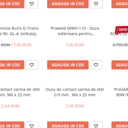
A IN COS
ADAUGA IN COS
ADAU
smisie Ruris G-Tronic
Proweld MWH-110 - Duza
Despic
-90, GL-4, ambalaj
exterioara pentru
RURIS DL
600 ml
MTS801/MTS802
7 CP, tr
0 RON
17,00 RON
7,00 RON
3.799,
A IN COS
ADAUGA IN COS
ADAU
ontact sarma de otel
Duza de contact sarma de otel
ProGAR
mm, M6 x 25 mm
0.9 mm , M6 x 25 mm
80W-9
amb
2,54 RON
2,50 RON
A IN COS
ADAUGA IN COS
ADAU