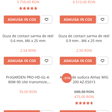
Mannol si ulei motor
3.759,00 RON
6.510,00 RON
Fierastraie pendulare orizontale cu
acumulator Detoolz FLEXI POWER
Fierastraie pendulare verticale
ADAUGA IN COS
ADAUGA IN COS
("soricel") cu acumulator Detoolz
FLEXI POWER
Masini de gaurit si insurubat cu
acumulator Detoolz FLEXI POWER
Duza de contact sarma de otel
Duza de contact sarma de otel
0.6 mm, M6 x 25 mm
0.9 mm , M6 x 25 mm
Pistoale de vopsit cu acumulator
Detoolz FLEXI POWER
2,54 RON
2,50 RON
Polizoare unghiulare cu
acumulator Detoolz FLEXI POWER
ADAUGA IN COS
ADAUGA IN COS
Slefuitoare cu acumulator Detoolz
FLEXI POWER
ProGARDEN PRO-HD-GL-4-
Aparat de sudura Almaz MIG
-31%
Generatoare electrice
80W-90 Ulei transmisie,
200 AZ-ES013
Accesorii generatoare
ambalaj plastic 1L
35,00 RON
688,38 RON
Automatizari generatoare
473,00 RON
Generatoare de uz general
Generatoare digitale