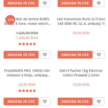
ADAUGA IN COS
ADAUGA IN COS
Masini - Aparate umplut carnati
Masini de taiat parchet / placi
Despicător de lemne RURIS
Ulei transmisie Ruris G-Tronic
-21%
Masini de tocat carne
DL600, 6 tone, motor electric
SAE 80W-90, GL-4, ambalaj 1l
2.2 kW, Dmax 250 mm
Masini de tuns gazon
1.625,00 RON
29,00 RON
Maturi rotative
1.290,00 RON
Mobila gradina si terasa
Casute de gradina
ADAUGA IN COS
ADAUGA IN COS
Gratare gradina
Mobilier gradina si terasa
Motoburghie si masini sa sapat
ProGARDEN PRO 10W30 Ulei
E6013 Pachet 1Kg Electrozi
santuri
motoare 4 timpi, ambalaj
rutilici Proweld 2.5mm
plastic 1L
Motocoase si trimmere
32,00 RON
10,00 RON
Plasa de umbrire, mascare gard
Pompe de apa
ADAUGA IN COS
ADAUGA IN COS
Accesorii pompe