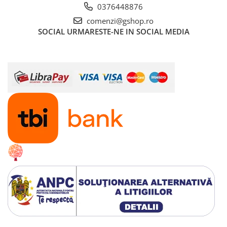
0376448876
Radiatoare
comenzi@gshop.ro
Convectoare electrice
SOCIAL
URMARESTE-NE IN SOCIAL MEDIA
Radiatoare din aluminiu
Radiatoare din otel
Sisteme de ventilatie
Smart Home
Tunuri de aer cald
Vitrine frigorifice
Panouri solare
Panouri solare fotovoltaice
Invertoare trifazate on-grid
Panouri solare policristaline
Sisteme fotovoltaice ON-GRID -
monofazate
Sisteme sustinere si accesorii
montaj panouri fotovoltaice