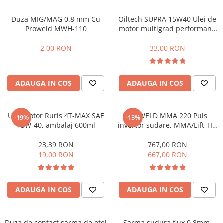
Hidrofoare
Duza MIG/MAG 0.8 mm Cu
Oiltech SUPRA 15W40 Ulei de
Motopompe
Proweld MWH-110
motor multigrad performant,
Pompe de circulatie
4 timpi, ambalaj plastic 1L
Pompe de suprafata
2,00 RON
33,00 RON
Pompe de transfer combustibil,
ulei, lichide alimentare
Pompe submersibile
ADAUGA IN COS
ADAUGA IN COS
Pompe submersibile apa
murdara/menajera
Ulei motor Ruris 4T-MAX SAE
ProWELD MMA 220 Puls
Rezervoare din polietilena
-19%
-13%
15W-40, ambalaj 600ml
invertor sudare, MMA/Lift TIG
Scari
G5, 220 Amperi, functie puls,
garantie 3 ani
23,39 RON
767,00 RON
Suflante frunze
19,00 RON
667,00 RON
Tocatoare crengi si furaje
Echipamente de protectie
ADAUGA IN COS
ADAUGA IN COS
Incaltaminte
Bocanci de protectie
Manusi si palmare
Duza de contact sarma de otel
Sarma sudura flux 0.8mm,