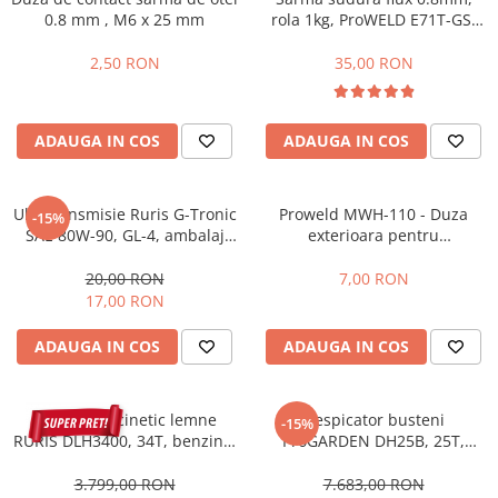
0.8 mm , M6 x 25 mm
rola 1kg, ProWELD E71T-GS,
Protectie mecanica
D100
Protectie sudura
2,50 RON
35,00 RON
Protectie taiere si perforatii
Protectia capului
ADAUGA IN COS
ADAUGA IN COS
Casti de protectie
Masti de protectie
Ochelari si viziere de protectie
Ulei transmisie Ruris G-Tronic
Proweld MWH-110 - Duza
-15%
SAE 80W-90, GL-4, ambalaj
exterioara pentru
Echipamente platforma cu
600 ml
MTS801/MTS802
acumulator unic Detoolz FLEXI
20,00 RON
7,00 RON
POWER
Acumulatori si incarcatoare
17,00 RON
platforma Detoolz FLEXI POWER
Ciocane rotopercutoare cu
ADAUGA IN COS
ADAUGA IN COS
acumulator Detoolz FLEXI POWER
Drujbe/fierastraie electrice cu lant
Despicator cinetic lemne
Despicator busteni
acumulator Detoolz FLEXI POWER
-15%
RURIS DLH3400, 34T, benzina,
ProGARDEN DH25B, 25T,
Fierastraie circulare cu acumulator
7 CP, tractabil, Dmax 500mm
benzina, tractabil, Dmax
Detoolz FLEXI POWER
500mm + ulei hidraulic
3.799,00 RON
7.683,00 RON