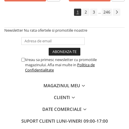
Boilere
Centrale termice
1
2
3
246
...
Accesorii centrale termice electrice
Accesorii centrale termice pe gaz
Newsletter
Nu rata ofertele si promotiile noastre
Accesorii centrale termice pe
lemne
Cazane de abur
Centrale termice pe combustibil
Vreau sa primesc newsletter cu promotiile
solid
magazinului. Afla mai multe in
Politica de
Incalzire in pardoseala
Confidentialitate
Accesorii incalzire in pardoseala
Automatizari incalzire in
MAGAZINUL MEU
pardoseala
Colectoare si distribuitoare
CLIENTI
pardoseala
DATE COMERCIALE
Teava incalzire in pardoseala
Incalzitoare terasa si accesorii
SUPORT CLIENTI
LUNI-VINERI 09:00-17:00
Purificatoare de aer